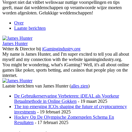
Vergeet niet dat vitibet weliswaar nuttige voorspellingen en tips
geeft, maar dat weddenschappen op verantwoorde wijze moeten
worden afgesloten. Gelukkige weddenschappen!
Over
Laatste berichten
James Hunter
Writer & Director
bij
iGamingindustry.org
My name is James Hunter, and I'm super excited to tell you all about
myself and my connection with the website igamingindustry.org.
You might be wondering, what's iGaming? Well, it's all about online
games like poker, sports betting, and casinos that people play on the
internet.
Laatste berichten van James Hunter
(
alles zien
)
De Gebruikerservaring Verbeteren: iDEAL als Voorkeur
Betaalmethode in Online Gokken
- 19 maart 2025
The top emerging ICOs shaping the future of cryptocurrency
investments
- 19 februari 2025
Hockey Op De Olympische Zomerspelen Schema En
Resultaten
- 17 februari 2025