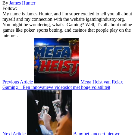
By
James Hunter
Follow:
My name is James Hunter, and I'm super excited to tell you all about
myself and my connection with the website igamingindustry.org.
You might be wondering, what's iGaming? Well, it's all about online
games like poker, sports betting, and casinos that people play on the
internet.
Previous Article
Mega Heist van Relax
Gaming – Een innovatieve videoslot met hoge volatiliteit
Next Article
Bangbet lanceert nieuwe