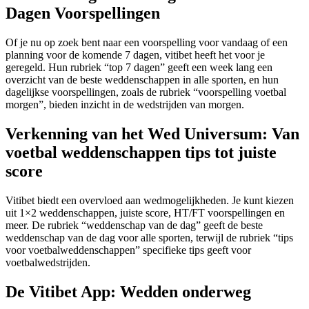
Dagen Voorspellingen
Of je nu op zoek bent naar een voorspelling voor vandaag of een
planning voor de komende 7 dagen, vitibet heeft het voor je
geregeld. Hun rubriek “top 7 dagen” geeft een week lang een
overzicht van de beste weddenschappen in alle sporten, en hun
dagelijkse voorspellingen, zoals de rubriek “voorspelling voetbal
morgen”, bieden inzicht in de wedstrijden van morgen.
Verkenning van het Wed Universum: Van
voetbal weddenschappen tips tot juiste
score
Vitibet biedt een overvloed aan wedmogelijkheden. Je kunt kiezen
uit 1×2 weddenschappen, juiste score, HT/FT voorspellingen en
meer. De rubriek “weddenschap van de dag” geeft de beste
weddenschap van de dag voor alle sporten, terwijl de rubriek “tips
voor voetbalweddenschappen” specifieke tips geeft voor
voetbalwedstrijden.
De Vitibet App: Wedden onderweg