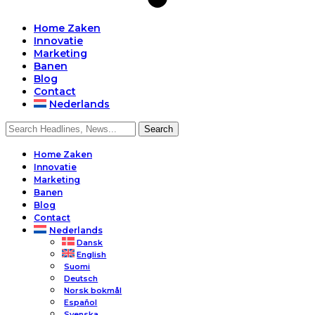
Home Zaken
Innovatie
Marketing
Banen
Blog
Contact
Nederlands
Home Zaken
Innovatie
Marketing
Banen
Blog
Contact
Nederlands
Dansk
English
Suomi
Deutsch
Norsk bokmål
Español
Svenska