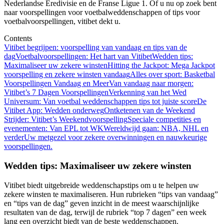
Nederlandse Eredivisie en de Franse Ligue 1. Of u nu op zoek bent
naar voorspellingen voor voetbalweddenschappen of tips voor
voetbalvoorspellingen, vitibet dekt u.
Contents
Vitibet begrijpen: voorspelling van vandaag en tips van de
dag
Voetbalvoorspellingen: Het hart van Vitibet
Wedden tips:
Maximaliseer uw zekere winsten
Hitting the Jackpot: Mega Jackpot
voorspelling en zekere winsten vandaag
Alles over sport: Basketbal
Voorspellingen Vandaag en Meer
Van vandaag naar morgen:
Vitibet’s 7 Dagen Voorspellingen
Verkenning van het Wed
Universum: Van voetbal weddenschappen tips tot juiste score
De
Vitibet App: Wedden onderweg
Ontketenen van de Weekend
Strijder: Vitibet’s Weekendvoorspelling
Speciale competities en
evenementen: Van EPL tot WK
Wereldwijd gaan: NBA, NHL en
verder
Uw metgezel voor zekere overwinningen en nauwkeurige
voorspellingen.
Wedden tips: Maximaliseer uw zekere winsten
Vitibet biedt uitgebreide weddenschapstips om u te helpen uw
zekere winsten te maximaliseren. Hun rubrieken “tips van vandaag”
en “tips van de dag” geven inzicht in de meest waarschijnlijke
resultaten van de dag, terwijl de rubriek “top 7 dagen” een week
lang een overzicht biedt van de beste weddenschappen.