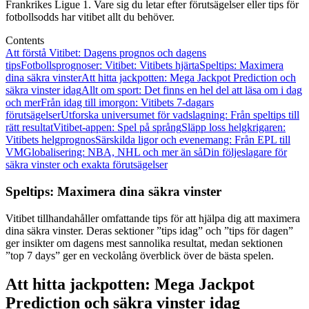
Frankrikes Ligue 1. Vare sig du letar efter förutsägelser eller tips för
fotbollsodds har vitibet allt du behöver.
Contents
Att förstå Vitibet: Dagens prognos och dagens
tips
Fotbollsprognoser: Vitibet: Vitibets hjärta
Speltips: Maximera
dina säkra vinster
Att hitta jackpotten: Mega Jackpot Prediction och
säkra vinster idag
Allt om sport: Det finns en hel del att läsa om i dag
och mer
Från idag till imorgon: Vitibets 7-dagars
förutsägelser
Utforska universumet för vadslagning: Från speltips till
rätt resultat
Vitibet-appen: Spel på språng
Släpp loss helgkrigaren:
Vitibets helgprognos
Särskilda ligor och evenemang: Från EPL till
VM
Globalisering: NBA, NHL och mer än så
Din följeslagare för
säkra vinster och exakta förutsägelser
Speltips: Maximera dina säkra vinster
Vitibet tillhandahåller omfattande tips för att hjälpa dig att maximera
dina säkra vinster. Deras sektioner ”tips idag” och ”tips för dagen”
ger insikter om dagens mest sannolika resultat, medan sektionen
”top 7 days” ger en veckolång överblick över de bästa spelen.
Att hitta jackpotten: Mega Jackpot
Prediction och säkra vinster idag