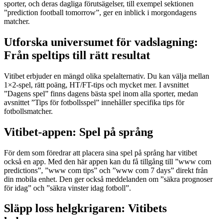
sporter, och deras dagliga förutsägelser, till exempel sektionen
”prediction football tomorrow”, ger en inblick i morgondagens
matcher.
Utforska universumet för vadslagning:
Från speltips till rätt resultat
Vitibet erbjuder en mängd olika spelalternativ. Du kan välja mellan
1×2-spel, rätt poäng, HT/FT-tips och mycket mer. I avsnittet
”Dagens spel” finns dagens bästa spel inom alla sporter, medan
avsnittet ”Tips för fotbollsspel” innehåller specifika tips för
fotbollsmatcher.
Vitibet-appen: Spel på språng
För dem som föredrar att placera sina spel på språng har vitibet
också en app. Med den här appen kan du få tillgång till ”www com
predictions”, ”www com tips” och ”www com 7 days” direkt från
din mobila enhet. Den ger också meddelanden om ”säkra prognoser
för idag” och ”säkra vinster idag fotboll”.
Släpp loss helgkrigaren: Vitibets