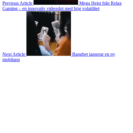
Previous Article
Mega Heist från Relax
Gaming – en innovativ videoslot med hög volatilitet
Next Article
Bangbet lanserar en ny
mobilapp