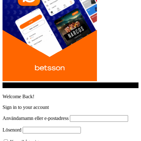
© iGamingindustry.org. All Rights Reserved.
Welcome Back!
Sign in to your account
Användarnamn eller e-postadress
Lösenord