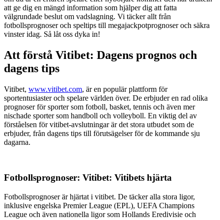
att ge dig en mängd information som hjälper dig att fatta
välgrundade beslut om vadslagning. Vi täcker allt från
fotbollsprognoser och speltips till megajackpotprognoser och säkra
vinster idag. Så låt oss dyka in!
Att förstå Vitibet: Dagens prognos och
dagens tips
Vitibet,
www.vitibet.com
, är en populär plattform för
sportentusiaster och spelare världen över. De erbjuder en rad olika
prognoser för sporter som fotboll, basket, tennis och även mer
nischade sporter som handboll och volleyboll. En viktig del av
förståelsen för vitibet-avslutningar är det stora utbudet som de
erbjuder, från dagens tips till förutsägelser för de kommande sju
dagarna.
Fotbollsprognoser: Vitibet: Vitibets hjärta
Fotbollsprognoser är hjärtat i vitibet. De täcker alla stora ligor,
inklusive engelska Premier League (EPL), UEFA Champions
League och även nationella ligor som Hollands Eredivisie och