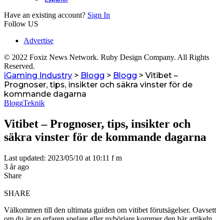
Have an existing account?
Sign In
Follow US
Advertise
© 2022 Foxiz News Network. Ruby Design Company. All Rights
Reserved.
iGaming Industry
>
Blogg
>
Blogg
>
Vitibet –
Prognoser, tips, insikter och säkra vinster för de
kommande dagarna
Blogg
Teknik
Vitibet – Prognoser, tips, insikter och
säkra vinster för de kommande dagarna
Last updated: 2023/05/10 at 10:11 f m
3 år ago
Share
SHARE
Välkommen till den ultimata guiden om vitibet förutsägelser. Oavsett
om du är en erfaren spelare eller nybörjare kommer den här artikeln