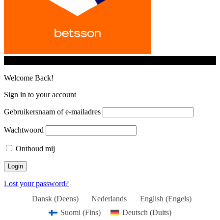
© iGamingindustry.org. All Rights Reserved.
Welcome Back!
Sign in to your account
Gebruikersnaam of e-mailadres
Wachtwoord
Onthoud mij
Lost your password?
Dansk
(
Deens
)
Nederlands
English
(
Engels
)
Suomi
(
Fins
)
Deutsch
(
Duits
)