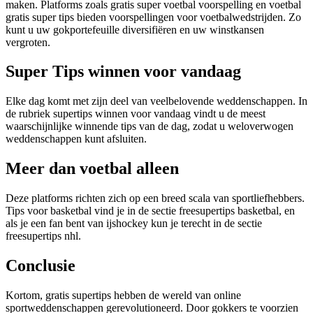
maken. Platforms zoals gratis super voetbal voorspelling en voetbal
gratis super tips bieden voorspellingen voor voetbalwedstrijden. Zo
kunt u uw gokportefeuille diversifiëren en uw winstkansen
vergroten.
Super Tips winnen voor vandaag
Elke dag komt met zijn deel van veelbelovende weddenschappen. In
de rubriek supertips winnen voor vandaag vindt u de meest
waarschijnlijke winnende tips van de dag, zodat u weloverwogen
weddenschappen kunt afsluiten.
Meer dan voetbal alleen
Deze platforms richten zich op een breed scala van sportliefhebbers.
Tips voor basketbal vind je in de sectie freesupertips basketbal, en
als je een fan bent van ijshockey kun je terecht in de sectie
freesupertips nhl.
Conclusie
Kortom, gratis supertips hebben de wereld van online
sportweddenschappen gerevolutioneerd. Door gokkers te voorzien