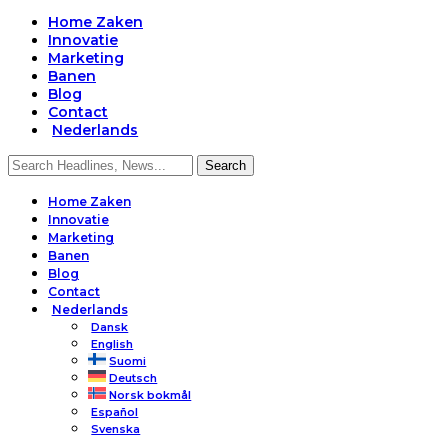
Home Zaken
Innovatie
Marketing
Banen
Blog
Contact
Nederlands
Home Zaken
Innovatie
Marketing
Banen
Blog
Contact
Nederlands
Dansk
English
Suomi
Deutsch
Norsk bokmål
Español
Svenska