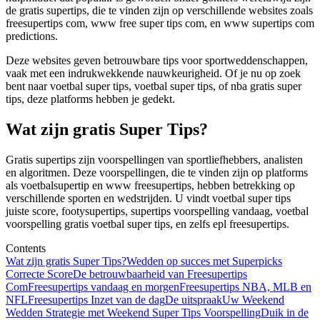
de gratis supertips, die te vinden zijn op verschillende websites zoals
freesupertips com, www free super tips com, en www supertips com
predictions.
Deze websites geven betrouwbare tips voor sportweddenschappen,
vaak met een indrukwekkende nauwkeurigheid. Of je nu op zoek
bent naar voetbal super tips, voetbal super tips, of nba gratis super
tips, deze platforms hebben je gedekt.
Wat zijn gratis Super Tips?
Gratis supertips zijn voorspellingen van sportliefhebbers, analisten
en algoritmen. Deze voorspellingen, die te vinden zijn op platforms
als voetbalsupertip en www freesupertips, hebben betrekking op
verschillende sporten en wedstrijden. U vindt voetbal super tips
juiste score, footysupertips, supertips voorspelling vandaag, voetbal
voorspelling gratis voetbal super tips, en zelfs epl freesupertips.
Contents
Wat zijn gratis Super Tips?
Wedden op succes met Superpicks
Correcte Score
De betrouwbaarheid van Freesupertips
Com
Freesupertips vandaag en morgen
Freesupertips NBA, MLB en
NFL
Freesupertips Inzet van de dag
De uitspraak
Uw Weekend
Wedden Strategie met Weekend Super Tips Voorspelling
Duik in de