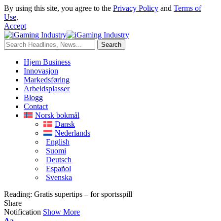
By using this site, you agree to the
Privacy Policy
and
Terms of
Use
.
Accept
Hjem Business
Innovasjon
Markedsføring
Arbeidsplasser
Blogg
Contact
Norsk bokmål
Dansk
Nederlands
English
Suomi
Deutsch
Español
Svenska
Reading:
Gratis supertips – for sportsspill
Share
Notification
Show More
Aa