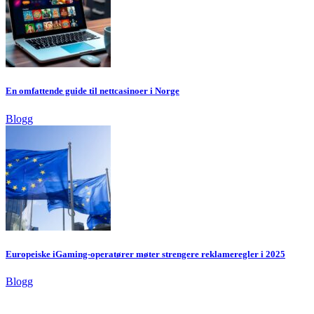
En omfattende guide til nettcasinoer i Norge
Blogg
Europeiske iGaming-operatører møter strengere reklameregler i 2025
Blogg