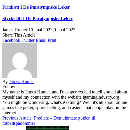
Friidrett I De Paralympiske Leker
Styrkeløft I De Paralympiske Leker
James Hunter
10. mai 2023
9. mai 2023
Share This Article
Facebook
Twitter
Email
Print
By
James Hunter
Follow:
My name is James Hunter, and I'm super excited to tell you all about
myself and my connection with the website igamingindustry.org.
You might be wondering, what's iGaming? Well, it's all about online
games like poker, sports betting, and casinos that people play on the
internet.
Previous Article
Predictz – Den ultimate guiden til
fotballspådommer