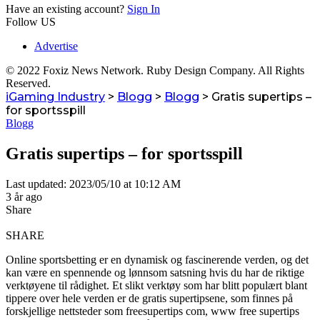
Have an existing account?
Sign In
Follow US
Advertise
© 2022 Foxiz News Network. Ruby Design Company. All Rights
Reserved.
iGaming Industry
>
Blogg
>
Blogg
>
Gratis supertips –
for sportsspill
Blogg
Gratis supertips – for sportsspill
Last updated: 2023/05/10 at 10:12 AM
3 år ago
Share
SHARE
Online sportsbetting er en dynamisk og fascinerende verden, og det
kan være en spennende og lønnsom satsning hvis du har de riktige
verktøyene til rådighet. Et slikt verktøy som har blitt populært blant
tippere over hele verden er de gratis supertipsene, som finnes på
forskjellige nettsteder som freesupertips com, www free supertips