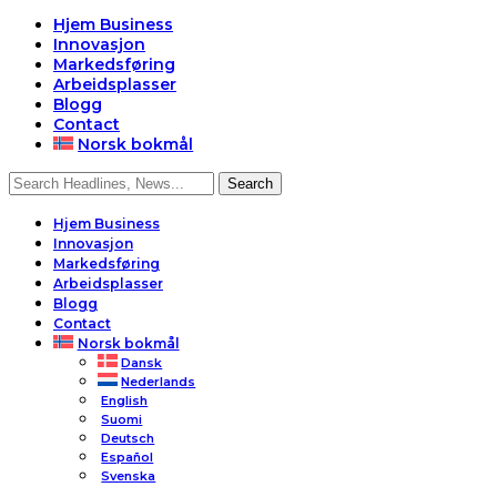
Hjem Business
Innovasjon
Markedsføring
Arbeidsplasser
Blogg
Contact
Norsk bokmål
Hjem Business
Innovasjon
Markedsføring
Arbeidsplasser
Blogg
Contact
Norsk bokmål
Dansk
Nederlands
English
Suomi
Deutsch
Español
Svenska