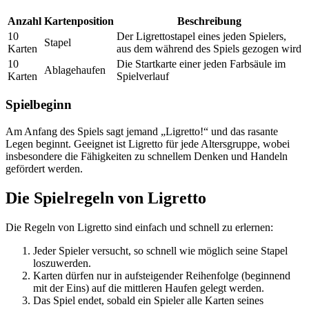
Anzahl
Kartenposition
Beschreibung
10
Der Ligrettostapel eines jeden Spielers,
Stapel
Karten
aus dem während des Spiels gezogen wird
10
Die Startkarte einer jeden Farbsäule im
Ablagehaufen
Karten
Spielverlauf
Spielbeginn
Am Anfang des Spiels sagt jemand „Ligretto!“ und das rasante
Legen beginnt. Geeignet ist Ligretto für jede Altersgruppe, wobei
insbesondere die Fähigkeiten zu schnellem Denken und Handeln
gefördert werden.
Die Spielregeln von Ligretto
Die Regeln von Ligretto sind einfach und schnell zu erlernen:
Jeder Spieler versucht, so schnell wie möglich seine Stapel
loszuwerden.
Karten dürfen nur in aufsteigender Reihenfolge (beginnend
mit der Eins) auf die mittleren Haufen gelegt werden.
Das Spiel endet, sobald ein Spieler alle Karten seines