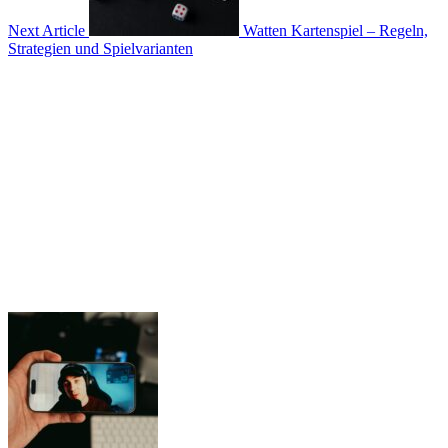
Next Article
Watten Kartenspiel – Regeln,
Strategien und Spielvarianten