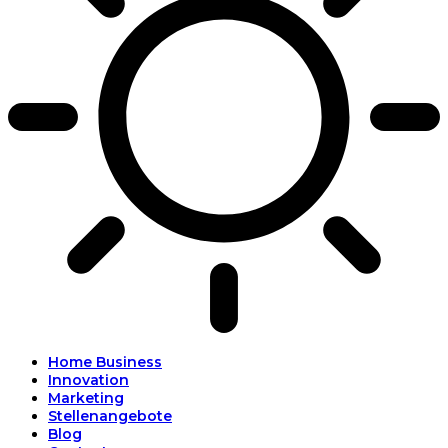
Home Business
Innovation
Marketing
Stellenangebote
Blog