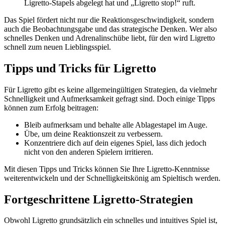
Ligretto-Stapels abgelegt hat und „Ligretto stop!“ ruft.
Das Spiel fördert nicht nur die Reaktionsgeschwindigkeit, sondern
auch die Beobachtungsgabe und das strategische Denken. Wer also
schnelles Denken und Adrenalinschübe liebt, für den wird Ligretto
schnell zum neuen Lieblingsspiel.
Tipps und Tricks für Ligretto
Für Ligretto gibt es keine allgemeingültigen Strategien, da vielmehr
Schnelligkeit und Aufmerksamkeit gefragt sind. Doch einige Tipps
können zum Erfolg beitragen:
Bleib aufmerksam und behalte alle Ablagestapel im Auge.
Übe, um deine Reaktionszeit zu verbessern.
Konzentriere dich auf dein eigenes Spiel, lass dich jedoch
nicht von den anderen Spielern irritieren.
Mit diesen Tipps und Tricks können Sie Ihre Ligretto-Kenntnisse
weiterentwickeln und der Schnelligkeitskönig am Spieltisch werden.
Fortgeschrittene Ligretto-Strategien
Obwohl Ligretto grundsätzlich ein schnelles und intuitives Spiel ist,