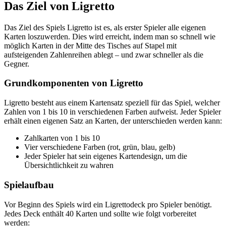
Das Ziel von Ligretto
Das Ziel des Spiels Ligretto ist es, als erster Spieler alle eigenen
Karten loszuwerden. Dies wird erreicht, indem man so schnell wie
möglich Karten in der Mitte des Tisches auf Stapel mit
aufsteigenden Zahlenreihen ablegt – und zwar schneller als die
Gegner.
Grundkomponenten von Ligretto
Ligretto besteht aus einem Kartensatz speziell für das Spiel, welcher
Zahlen von 1 bis 10 in verschiedenen Farben aufweist. Jeder Spieler
erhält einen eigenen Satz an Karten, der unterschieden werden kann:
Zahlkarten von 1 bis 10
Vier verschiedene Farben (rot, grün, blau, gelb)
Jeder Spieler hat sein eigenes Kartendesign, um die
Übersichtlichkeit zu wahren
Spielaufbau
Vor Beginn des Spiels wird ein Ligrettodeck pro Spieler benötigt.
Jedes Deck enthält 40 Karten und sollte wie folgt vorbereitet
werden: