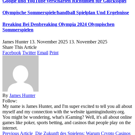
Google und YouTube verschärfen Richtlinien für Glücksspiel
Olympische Sommerspiele/handball Spielplan Und Ergebnisse
Breaking Bei Denbreaking Olympia 2024 Olympischen
Sommerspielen
James Hunter
13. November 2025
13. November 2025
Share This Article
Facebook
Twitter
Email
Print
By
James Hunter
Follow:
My name is James Hunter, and I'm super excited to tell you all about
myself and my connection with the website igamingindustry.org.
You might be wondering, what's iGaming? Well, it's all about online
games like poker, sports betting, and casinos that people play on the
internet.
Previous Article
Die Zukunft des Spielens: Warum Crypto Casinos