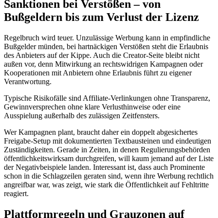
Sanktionen bei Verstößen – von
Bußgeldern bis zum Verlust der Lizenz
Regelbruch wird teuer. Unzulässige Werbung kann in empfindliche
Bußgelder münden, bei hartnäckigen Verstößen steht die Erlaubnis
des Anbieters auf der Kippe. Auch die Creator-Seite bleibt nicht
außen vor, denn Mitwirkung an rechtswidrigen Kampagnen oder
Kooperationen mit Anbietern ohne Erlaubnis führt zu eigener
Verantwortung.
Typische Risikofälle sind Affiliate-Verlinkungen ohne Transparenz,
Gewinnversprechen ohne klare Verlusthinweise oder eine
Ausspielung außerhalb des zulässigen Zeitfensters.
Wer Kampagnen plant, braucht daher ein doppelt abgesichertes
Freigabe-Setup mit dokumentierten Textbausteinen und eindeutigen
Zuständigkeiten. Gerade in Zeiten, in denen Regulierungsbehörden
öffentlichkeitswirksam durchgreifen, will kaum jemand auf der Liste
der Negativbeispiele landen. Interessant ist, dass auch Prominente
schon in die Schlagzeilen geraten sind, wenn ihre Werbung rechtlich
angreifbar war, was zeigt, wie stark die Öffentlichkeit auf Fehltritte
reagiert.
Plattformregeln und Grauzonen auf