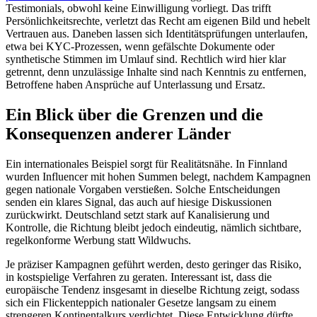
Testimonials, obwohl keine Einwilligung vorliegt. Das trifft
Persönlichkeitsrechte, verletzt das Recht am eigenen Bild und hebelt
Vertrauen aus. Daneben lassen sich Identitätsprüfungen unterlaufen,
etwa bei KYC-Prozessen, wenn gefälschte Dokumente oder
synthetische Stimmen im Umlauf sind. Rechtlich wird hier klar
getrennt, denn unzulässige Inhalte sind nach Kenntnis zu entfernen,
Betroffene haben Ansprüche auf Unterlassung und Ersatz.
Ein Blick über die Grenzen und die
Konsequenzen anderer Länder
Ein internationales Beispiel sorgt für Realitätsnähe. In Finnland
wurden Influencer mit hohen Summen belegt, nachdem Kampagnen
gegen nationale Vorgaben verstießen. Solche Entscheidungen
senden ein klares Signal, das auch auf hiesige Diskussionen
zurückwirkt. Deutschland setzt stark auf Kanalisierung und
Kontrolle, die Richtung bleibt jedoch eindeutig, nämlich sichtbare,
regelkonforme Werbung statt Wildwuchs.
Je präziser Kampagnen geführt werden, desto geringer das Risiko,
in kostspielige Verfahren zu geraten. Interessant ist, dass die
europäische Tendenz insgesamt in dieselbe Richtung zeigt, sodass
sich ein Flickenteppich nationaler Gesetze langsam zu einem
strengeren Kontinentalkurs verdichtet. Diese Entwicklung dürfte