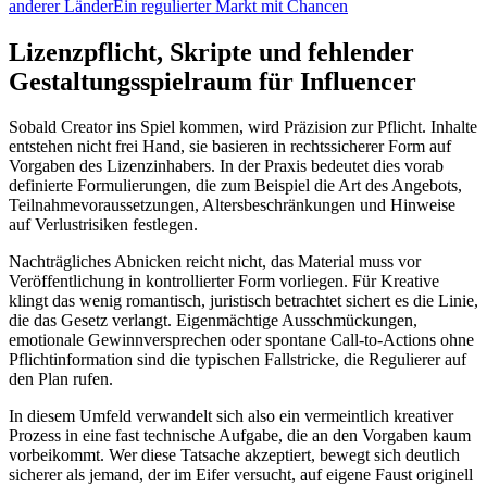
anderer Länder
Ein regulierter Markt mit Chancen
Lizenzpflicht, Skripte und fehlender
Gestaltungsspielraum für Influencer
Sobald Creator ins Spiel kommen, wird Präzision zur Pflicht. Inhalte
entstehen nicht frei Hand, sie basieren in rechtssicherer Form auf
Vorgaben des Lizenzinhabers. In der Praxis bedeutet dies vorab
definierte Formulierungen, die zum Beispiel die Art des Angebots,
Teilnahmevoraussetzungen, Altersbeschränkungen und Hinweise
auf Verlustrisiken festlegen.
Nachträgliches Abnicken reicht nicht, das Material muss vor
Veröffentlichung in kontrollierter Form vorliegen. Für Kreative
klingt das wenig romantisch, juristisch betrachtet sichert es die Linie,
die das Gesetz verlangt. Eigenmächtige Ausschmückungen,
emotionale Gewinnversprechen oder spontane Call-to-Actions ohne
Pflichtinformation sind die typischen Fallstricke, die Regulierer auf
den Plan rufen.
In diesem Umfeld verwandelt sich also ein vermeintlich kreativer
Prozess in eine fast technische Aufgabe, die an den Vorgaben kaum
vorbeikommt. Wer diese Tatsache akzeptiert, bewegt sich deutlich
sicherer als jemand, der im Eifer versucht, auf eigene Faust originell