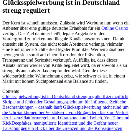
Glücksspielwerbung ist in Deutschland
streng reguliert
Der Kern ist schnell umrissen. Zulässig wird Werbung nur, wenn ein
Anbieter über eine gültige deutsche Erlaubnis für ein
Online Casino
verfügt. Das Ziel dahinter heißt, legale Angebote in den
Vordergrund zu rücken und illegale Kanäle auszutrocknen. Damit
entsteht ein System, das nicht totale Abstinenz verlangt, vielmehr
eine kontrollierte Sichtbarkeit legaler Produkte. Werbemaßnahmen
bewegen sich somit auf einem Korridor, der Prävention,
Transparenz und Seriosität verknüpft. Auffällig ist, dass dieser
Ansatz immer wieder von Kritik begleitet wird, da er sowohl als zu
streng als auch als zu lax empfunden wird. Gerade diese
widersprüchliche Wahrnehmung zeigt, wie schwer es ist, in einem
Markt mit hohem Suchtpotenzial eine Balance zu finden.
Contents
Glücksspielwerbung ist in Deutschland streng reguliert
Lizenzpflicht,
Skripte und fehlender Gestaltungsspielraum für Influencer
Zeitliche
Beschränkungen – deshalb läuft Glücksspielwerbung nicht rund um
die Uhr
Sanktionen bei Verstößen – von Bußgeldern bis zum Verlust
der Lizenz
Plattformregeln und Grauzonen auf Twitch, YouTube und
Kick
Deepfakes, manipulierte Identitäten und die Gefahr neuer
Täuschungen
Ein Blick über die Grenzen und die Konsequenzen