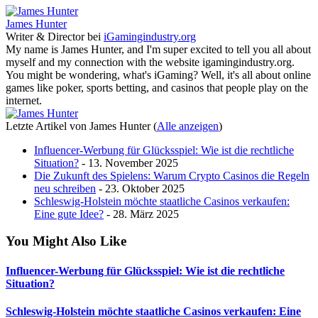
James Hunter
Writer & Director
bei
iGamingindustry.org
My name is James Hunter, and I'm super excited to tell you all about
myself and my connection with the website igamingindustry.org.
You might be wondering, what's iGaming? Well, it's all about online
games like poker, sports betting, and casinos that people play on the
internet.
Letzte Artikel von James Hunter
(
Alle anzeigen
)
Influencer-Werbung für Glücksspiel: Wie ist die rechtliche
Situation?
- 13. November 2025
Die Zukunft des Spielens: Warum Crypto Casinos die Regeln
neu schreiben
- 23. Oktober 2025
Schleswig-Holstein möchte staatliche Casinos verkaufen:
Eine gute Idee?
- 28. März 2025
You Might Also Like
Influencer-Werbung für Glücksspiel: Wie ist die rechtliche
Situation?
Schleswig-Holstein möchte staatliche Casinos verkaufen: Eine