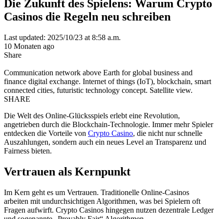
Die Zukunft des Spielens: Warum Crypto
Casinos die Regeln neu schreiben
Last updated: 2025/10/23 at 8:58 a.m.
10 Monaten ago
Share
Communication network above Earth for global business and
finance digital exchange. Internet of things (IoT), blockchain, smart
connected cities, futuristic technology concept. Satellite view.
SHARE
Die Welt des Online-Glücksspiels erlebt eine Revolution,
angetrieben durch die Blockchain-Technologie. Immer mehr Spieler
entdecken die Vorteile von
Crypto Casino
, die nicht nur schnelle
Auszahlungen, sondern auch ein neues Level an Transparenz und
Fairness bieten.
Vertrauen als Kernpunkt
Im Kern geht es um Vertrauen. Traditionelle Online-Casinos
arbeiten mit undurchsichtigen Algorithmen, was bei Spielern oft
Fragen aufwirft. Crypto Casinos hingegen nutzen dezentrale Ledger
und sogenannte „Provably Fair“ Algorithmen.