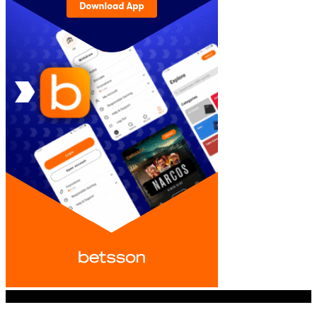
© iGamingindustry.org. All Rights Reserved.