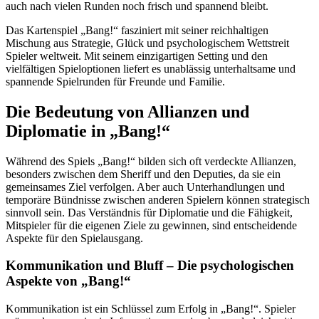
auch nach vielen Runden noch frisch und spannend bleibt.
Das Kartenspiel „Bang!“ fasziniert mit seiner reichhaltigen
Mischung aus Strategie, Glück und psychologischem Wettstreit
Spieler weltweit. Mit seinem einzigartigen Setting und den
vielfältigen Spieloptionen liefert es unablässig unterhaltsame und
spannende Spielrunden für Freunde und Familie.
Die Bedeutung von Allianzen und
Diplomatie in „Bang!“
Während des Spiels „Bang!“ bilden sich oft verdeckte Allianzen,
besonders zwischen dem Sheriff und den Deputies, da sie ein
gemeinsames Ziel verfolgen. Aber auch Unterhandlungen und
temporäre Bündnisse zwischen anderen Spielern können strategisch
sinnvoll sein. Das Verständnis für Diplomatie und die Fähigkeit,
Mitspieler für die eigenen Ziele zu gewinnen, sind entscheidende
Aspekte für den Spielausgang.
Kommunikation und Bluff – Die psychologischen
Aspekte von „Bang!“
Kommunikation ist ein Schlüssel zum Erfolg in „Bang!“. Spieler