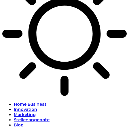
Home Business
Innovation
Marketing
Stellenangebote
Blog