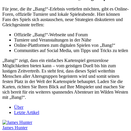
Für jene, die ihr „Bang!“-Erlebnis vertiefen möchten, gibt es Online-
Foren, offizielle Turniere und lokale Spieleabende. Hier können
Fans des Spiels sich austauschen, neue Strategien diskutieren und
Gleichgesinnte treffen:
Offizielle „Bang!“-Webseite und Forum
Turniere und Veranstaltungen in der Nähe
Online-Plattformen zum digitalen Spielen von „Bang!“
Communities auf Social Media, um Tipps und Tricks zu teilen
„Bang!“ zeigt, dass ein einfaches Kartenspiel grenzenlose
Möglichkeiten bieten kann – vom geistigen Duell bis hin zum
lustigen Zeitvertreib. Es steht fest, dass dieses Spiel weiterhin
Menschen aller Altersgruppen begeistern wird und somit seinen
festen Platz in der Welt der Kartenspiele behauptet. Laden Sie die
Karten, richten Sie Ihren Blick auf Ihre Mitspieler und machen Sie
sich bereit für ein weiteres spannendes Abenteuer im Wilden Westen
mit „Bang!“.
Über
Letzte Artikel
James Hunter