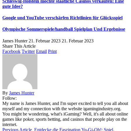
Schleswig-Holstein möchte staatliche Casinos verkaufen: Eine
gute Idee?
Google und YouTube verschärfen Richtlinien für Glücksspiel
Olympische Sommerspiele/handball Spielplan Und Ergebnisse
James Hunter
21. Februar 2023
21. Februar 2023
Share This Article
Facebook
Twitter
Email
Print
By
James Hunter
Follow:
My name is James Hunter, and I'm super excited to tell you all about
myself and my connection with the website igamingindustry.org.
You might be wondering, what's iGaming? Well, it's all about online
games like poker, sports betting, and casinos that people play on the
internet.
Previous Article
Entdecke die Faszination Yu-Gi-Oh!: Spiel,