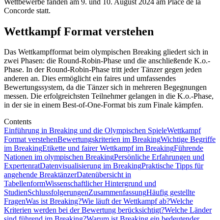
Wettbewerbe fanden am 9. und 10. August 2024 am Place de la
Concorde statt.
Wettkampf Format verstehen
Das Wettkampfformat beim olympischen Breaking gliedert sich in
zwei Phasen: die Round-Robin-Phase und die anschließende K.o.-
Phase. In der Round-Robin-Phase tritt jeder Tänzer gegen jeden
anderen an. Dies ermöglicht ein faires und umfassendes
Bewertungssystem, da die Tänzer sich in mehreren Begegnungen
messen. Die erfolgreichsten Teilnehmer gelangen in die K.o.-Phase,
in der sie in einem Best-of-One-Format bis zum Finale kämpfen.
Contents
Einführung in Breaking und die Olympischen Spiele
Wettkampf
Format verstehen
Bewertungskriterien im Breaking
Wichtige Begriffe
im Breaking
Etikette und fairer Wettkampf im Breaking
Führende
Nationen im olympischen Breaking
Persönliche Erfahrungen und
Expertenrat
Datenvisualisierung im Breaking
Praktische Tipps für
angehende Breaktänzer
Datenübersicht in
Tabellenform
Wissenschaftlicher Hintergrund und
Studien
Schlussfolgerungen
Zusammenfassung
Häufig gestellte
Fragen
Was ist Breaking?
Wie läuft der Wettkampf ab?
Welche
Kriterien werden bei der Bewertung berücksichtigt?
Welche Länder
sind führend im Breaking?
Warum ist Breaking ein bedeutender