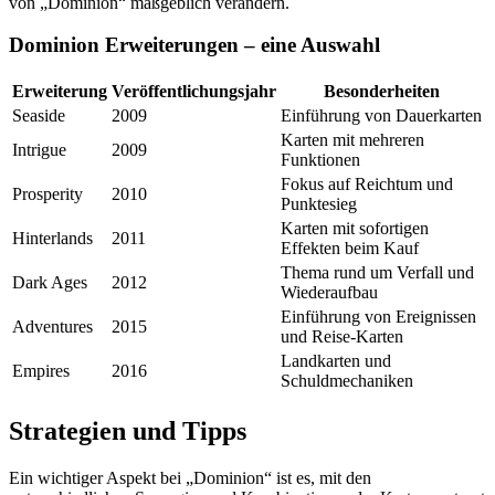
von „Dominion“ maßgeblich verändern.
Dominion Erweiterungen – eine Auswahl
Erweiterung
Veröffentlichungsjahr
Besonderheiten
Seaside
2009
Einführung von Dauerkarten
Karten mit mehreren
Intrigue
2009
Funktionen
Fokus auf Reichtum und
Prosperity
2010
Punktesieg
Karten mit sofortigen
Hinterlands
2011
Effekten beim Kauf
Thema rund um Verfall und
Dark Ages
2012
Wiederaufbau
Einführung von Ereignissen
Adventures
2015
und Reise-Karten
Landkarten und
Empires
2016
Schuldmechaniken
Strategien und Tipps
Ein wichtiger Aspekt bei „Dominion“ ist es, mit den