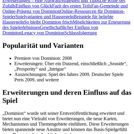
Erweiterungen – eine Auswahl
Strategien und Tipps
Die Rolle des
Zufalls
Einfluss von Glück
Fazit des ersten Teils
Fan-Gemeinde und
Online-Präsenz von Dominion
Online-Ressourcen für Dominion-
Spieler
Spielvarianten und Hausregeln
Beispiele für beliebte
Hausregeln
So bleibt Dominion frisch
Möglichkeiten zur Erneuerung
des Spielerlebnisses
Gesellschaftlicher Einfluss von
Dominion
Legacy von Dominion
Schlussfolgerung
Popularität und Varianten
Premiere von Dominion: 2008
Erweiterungen: Über ein Dutzend, einschließlich „Seaside“,
„Prosperity“ und „Intrigue“
Auszeichnungen: Spiel des Jahres 2009, Deutscher Spiele
Preis 2009, und weitere
Erweiterungen und deren Einfluss auf das
Spiel
„Dominion“ wurde seit seiner Erstveröffentlichung erweitert und
bietet nun eine Vielzahl von Erweiterungen, die neue Karten,
Mechanismen und Themengebiete einführen. Diese Erweiterungen
bieten spannende neue Ansätze und können das Basis-Spielgefühl