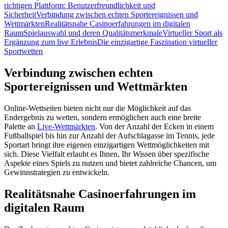
richtigen Plattform: Benutzerfreundlichkeit und
Sicherheit
Verbindung zwischen echten Sportereignissen und
Wettmärkten
Realitätsnahe Casinoerfahrungen im digitalen
Raum
Spielauswahl und deren Qualitätsmerkmale
Virtueller Sport als
Ergänzung zum live Erlebnis
Die einzigartige Faszination virtueller
Sportwetten
Verbindung zwischen echten
Sportereignissen und Wettmärkten
Online-Wettseiten bieten nicht nur die Möglichkeit auf das
Endergebnis zu wetten, sondern ermöglichen auch eine breite
Palette an
Live-Wettmärkten
. Von der Anzahl der Ecken in einem
Fußballspiel bis hin zur Anzahl der Aufschlagasse im Tennis, jede
Sportart bringt ihre eigenen einzigartigen Wettmöglichkeiten mit
sich. Diese Vielfalt erlaubt es Ihnen, Ihr Wissen über spezifische
Aspekte eines Spiels zu nutzen und bietet zahlreiche Chancen, um
Gewinnstrategien zu entwickeln.
Realitätsnahe Casinoerfahrungen im
digitalen Raum