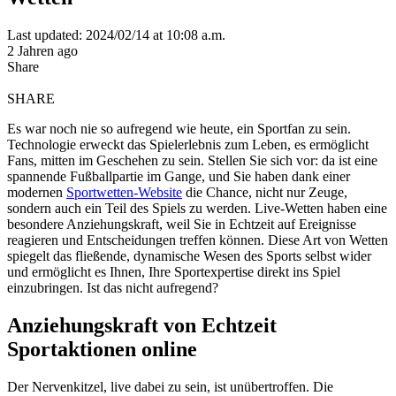
Last updated: 2024/02/14 at 10:08 a.m.
2 Jahren ago
Share
SHARE
Es war noch nie so aufregend wie heute, ein Sportfan zu sein.
Technologie erweckt das Spielerlebnis zum Leben, es ermöglicht
Fans, mitten im Geschehen zu sein. Stellen Sie sich vor: da ist eine
spannende Fußballpartie im Gange, und Sie haben dank einer
modernen
Sportwetten-Website
die Chance, nicht nur Zeuge,
sondern auch ein Teil des Spiels zu werden. Live-Wetten haben eine
besondere Anziehungskraft, weil Sie in Echtzeit auf Ereignisse
reagieren und Entscheidungen treffen können. Diese Art von Wetten
spiegelt das fließende, dynamische Wesen des Sports selbst wider
und ermöglicht es Ihnen, Ihre Sportexpertise direkt ins Spiel
einzubringen. Ist das nicht aufregend?
Anziehungskraft von Echtzeit
Sportaktionen online
Der Nervenkitzel, live dabei zu sein, ist unübertroffen. Die