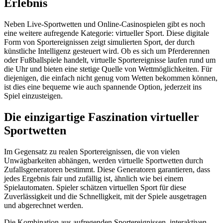
Erlebnis
Neben Live-Sportwetten und Online-Casinospielen gibt es noch
eine weitere aufregende Kategorie: virtueller Sport. Diese digitale
Form von Sportereignissen zeigt simulierten Sport, der durch
künstliche Intelligenz gesteuert wird. Ob es sich um Pferderennen
oder Fußballspiele handelt, virtuelle Sportereignisse laufen rund um
die Uhr und bieten eine stetige Quelle von Wettmöglichkeiten. Für
diejenigen, die einfach nicht genug vom Wetten bekommen können,
ist dies eine bequeme wie auch spannende Option, jederzeit ins
Spiel einzusteigen.
Die einzigartige Faszination virtueller
Sportwetten
Im Gegensatz zu realen Sportereignissen, die von vielen
Unwägbarkeiten abhängen, werden virtuelle Sportwetten durch
Zufallsgeneratoren bestimmt. Diese Generatoren garantieren, dass
jedes Ergebnis fair und zufällig ist, ähnlich wie bei einem
Spielautomaten. Spieler schätzen virtuellen Sport für diese
Zuverlässigkeit und die Schnelligkeit, mit der Spiele ausgetragen
und abgerechnet werden.
Die Kombination aus aufregenden Sportereignissen, interaktiven