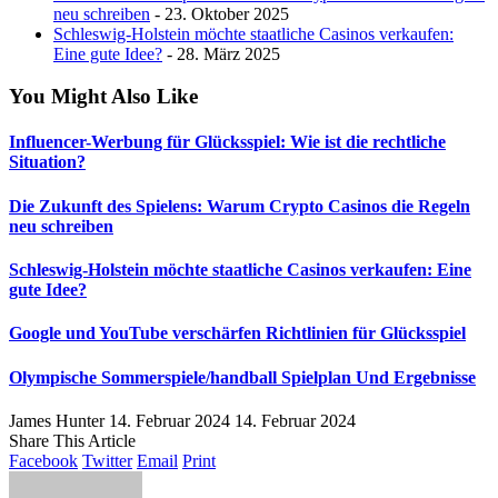
neu schreiben
- 23. Oktober 2025
Schleswig-Holstein möchte staatliche Casinos verkaufen:
Eine gute Idee?
- 28. März 2025
You Might Also Like
Influencer-Werbung für Glücksspiel: Wie ist die rechtliche
Situation?
Die Zukunft des Spielens: Warum Crypto Casinos die Regeln
neu schreiben
Schleswig-Holstein möchte staatliche Casinos verkaufen: Eine
gute Idee?
Google und YouTube verschärfen Richtlinien für Glücksspiel
Olympische Sommerspiele/handball Spielplan Und Ergebnisse
James Hunter
14. Februar 2024
14. Februar 2024
Share This Article
Facebook
Twitter
Email
Print