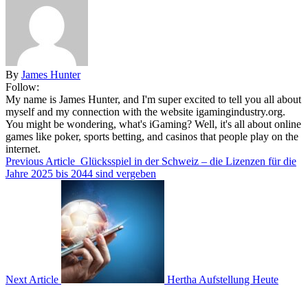
By
James Hunter
Follow:
My name is James Hunter, and I'm super excited to tell you all about
myself and my connection with the website igamingindustry.org.
You might be wondering, what's iGaming? Well, it's all about online
games like poker, sports betting, and casinos that people play on the
internet.
Previous Article
Glücksspiel in der Schweiz – die Lizenzen für die
Jahre 2025 bis 2044 sind vergeben
Next Article
Hertha Aufstellung Heute