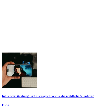
Influencer-Werbung für Glücksspiel: Wie ist die rechtliche Situation?
Blog