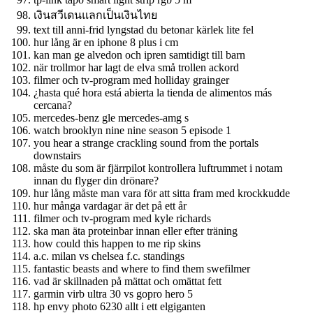
เงินสวีเดนแลกเป็นเงินไทย
text till anni-frid lyngstad du betonar kärlek lite fel
hur lång är en iphone 8 plus i cm
kan man ge alvedon och ipren samtidigt till barn
när trollmor har lagt de elva små trollen ackord
filmer och tv-program med holliday grainger
¿hasta qué hora está abierta la tienda de alimentos más
cercana?
mercedes-benz gle mercedes-amg s
watch brooklyn nine nine season 5 episode 1
you hear a strange crackling sound from the portals
downstairs
måste du som är fjärrpilot kontrollera luftrummet i notam
innan du flyger din drönare?
hur lång måste man vara för att sitta fram med krockkudde
hur många vardagar är det på ett år
filmer och tv-program med kyle richards
ska man äta proteinbar innan eller efter träning
how could this happen to me rip skins
a.c. milan vs chelsea f.c. standings
fantastic beasts and where to find them swefilmer
vad är skillnaden på mättat och omättat fett
garmin virb ultra 30 vs gopro hero 5
hp envy photo 6230 allt i ett elgiganten