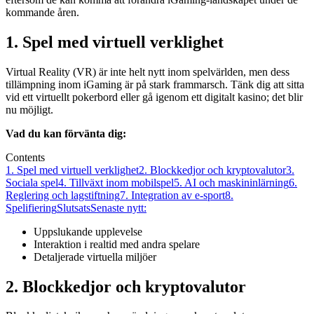
kommande åren.
1. Spel med virtuell verklighet
Virtual Reality (VR) är inte helt nytt inom spelvärlden, men dess
tillämpning inom iGaming är på stark frammarsch. Tänk dig att sitta
vid ett virtuellt pokerbord eller gå igenom ett digitalt kasino; det blir
nu möjligt.
Vad du kan förvänta dig:
Contents
1. Spel med virtuell verklighet
2. Blockkedjor och kryptovalutor
3.
Sociala spel
4. Tillväxt inom mobilspel
5. AI och maskininlärning
6.
Reglering och lagstiftning
7. Integration av e-sport
8.
Spelifiering
Slutsats
Senaste nytt:
Uppslukande upplevelse
Interaktion i realtid med andra spelare
Detaljerade virtuella miljöer
2. Blockkedjor och kryptovalutor