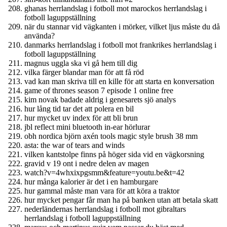
ghanas herrlandslag i fotboll mot marockos herrlandslag i
fotboll laguppställning
när du stannar vid vägkanten i mörker, vilket ljus måste du då
använda?
danmarks herrlandslag i fotboll mot frankrikes herrlandslag i
fotboll laguppställning
magnus uggla ska vi gå hem till dig
vilka färger blandar man för att få röd
vad kan man skriva till en kille för att starta en konversation
game of thrones season 7 episode 1 online free
kim novak badade aldrig i genesarets sjö analys
hur lång tid tar det att polera en bil
hur mycket uv index för att bli brun
jbl reflect mini bluetooth in-ear hörlurar
obh nordica björn axén tools magic style brush 38 mm
asta: the war of tears and winds
vilken kantstolpe finns på höger sida vid en vägkorsning
gravid v 19 ont i nedre delen av magen
watch?v=4whxixpgsmm&feature=youtu.be&t=42
hur många kalorier är det i en hamburgare
hur gammal måste man vara för att köra a traktor
hur mycket pengar får man ha på banken utan att betala skatt
nederländernas herrlandslag i fotboll mot gibraltars
herrlandslag i fotboll laguppställning