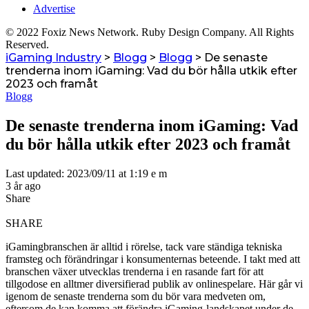
Advertise
© 2022 Foxiz News Network. Ruby Design Company. All Rights
Reserved.
iGaming Industry
>
Blogg
>
Blogg
>
De senaste
trenderna inom iGaming: Vad du bör hålla utkik efter
2023 och framåt
Blogg
De senaste trenderna inom iGaming: Vad
du bör hålla utkik efter 2023 och framåt
Last updated: 2023/09/11 at 1:19 e m
3 år ago
Share
SHARE
iGamingbranschen är alltid i rörelse, tack vare ständiga tekniska
framsteg och förändringar i konsumenternas beteende. I takt med att
branschen växer utvecklas trenderna i en rasande fart för att
tillgodose en alltmer diversifierad publik av onlinespelare. Här går vi
igenom de senaste trenderna som du bör vara medveten om,
eftersom de kan komma att förändra iGaming-landskapet under de