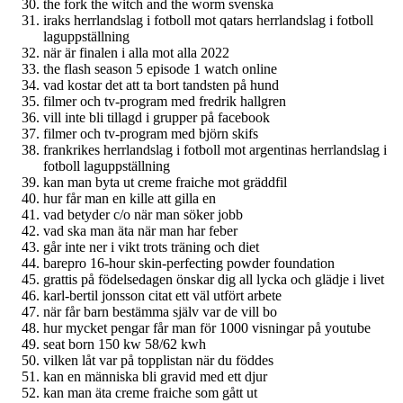
the fork the witch and the worm svenska
iraks herrlandslag i fotboll mot qatars herrlandslag i fotboll
laguppställning
när är finalen i alla mot alla 2022
the flash season 5 episode 1 watch online
vad kostar det att ta bort tandsten på hund
filmer och tv-program med fredrik hallgren
vill inte bli tillagd i grupper på facebook
filmer och tv-program med björn skifs
frankrikes herrlandslag i fotboll mot argentinas herrlandslag i
fotboll laguppställning
kan man byta ut creme fraiche mot gräddfil
hur får man en kille att gilla en
vad betyder c/o när man söker jobb
vad ska man äta när man har feber
går inte ner i vikt trots träning och diet
barepro 16-hour skin-perfecting powder foundation
grattis på födelsedagen önskar dig all lycka och glädje i livet
karl-bertil jonsson citat ett väl utfört arbete
när får barn bestämma själv var de vill bo
hur mycket pengar får man för 1000 visningar på youtube
seat born 150 kw 58/62 kwh
vilken låt var på topplistan när du föddes
kan en människa bli gravid med ett djur
kan man äta creme fraiche som gått ut