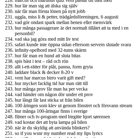
marcus och martinus quiz vem passar du bäst med
hur lär man sig att älska sig själv
när får man första lönen på nytt jobb
uggla, miss li & petter, trädgårdsföreningen, 6 augusti
vad gör ondast spark mellan benen eller mensvärk
hur många passagerare är det normalt tillåtet att ta med i en
personbil?
vad ska jag göra med mitt liv test
safari kunde inte öppna sidan eftersom servern slutade svara
infinity-spelbord med 32-tums skärm
hur får man en hund att sluta bitas
spis bäst i test – råd och rön
allt i-ett-rätter för plåt, panna, form gryta
laddare black & decker 8-20 v
vem har marcus birro varit gift med?
hur mycket facklig tid har man rätt till
hur många prov får man ha per vecka
vad händer om någon dör under ett prov
hur långt får last sticka ut från bilen
100 åringen som klev ut genom fönstret och försvann stream
hur många 100-åringar finns i sverige
filmer och tv-program med birgitte hjort sørensen
vad kostar det att byta lampa på bilen
när är du skyldig att använda blinkers?
so if you wsnr my number read my lips lyrics