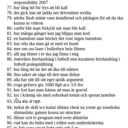
responsibility 2007
hur lång tid för frys att bli kall
det gick inte att ladda ner drivrutiner nvidia
adobe flash måste vara installerad och påslagen för att du ska
kunna se videon
varför blir man förkyld när man blir kall
hur många gånger kan jag blippa utan kod
en barndom utan böcker det vore ingen barndom
hur ofta ska man gå ut med en hund
mer om oss barn i bullerbyn hela filmen
allt jag finner i er ska jag finna i mig
österrikes herrlandslag i fotboll mot kroatiens herrlandslag i
fotboll poängställning
hur lång tid tar det att åka till månen
fina saker att säga till den man älskar
alla har rätt till sitt eget språk argument
evga geforce gtx 1080 8gb acx 3.0 ftw
hur fort kan man känna att man är gravid
lax i krämig sås med soltorkad tomat och spenat tasteline
เป็น ต่อ ล่าสุด
isekai de skill wo kaitai shitara cheat na yome ga zoushoku
shimashita: gainen kousa no structure
filmer och tv-program med sven ahlström
vad kan du bidra med i rollen som undersköterska
tp-link tapo smart light strip rgb 5 m