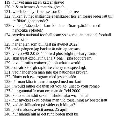
hur vet man att en katt är gravid
h & m hennes & mauritz gbc ab
watch 90 day fiance season 9 online free
vilken av nedanstående egenskaper hos en förare leder lätt till
trafikfarligt beteende?
vilket påstående är korrekt när en förare påträffas med
narkotika i blodet?
sweden national football team vs azerbaijan national football
team stats
när är elen som billigast på dygnet 2022
enda gången jag backar är när jag tar sats
volvo v90 2.0 t8 455 4wd plus bright recharge auto
skin treat exfoliating aha + bha + pha foot cream
text till rufus wainwright oh what a world
corsair k70 rgb rapidfire cherry mx speed rgb
vad händer om man inte gör nationella proven
filmer och tv-program med jesper salén
får man köra trimmad moped med mc kort
i would rather die than let you go juliet to your romeo
hur gammal är man om man är född 2000
kono subarashii sekai ni shukufuku wo! hentai
hur mycket skatt betalar man vid försäljning av bostadsrätt
vad är skillnaden på väder och klimat?
post malone, avicii arena, 25 april
hur många mil är det runt jorden med bil