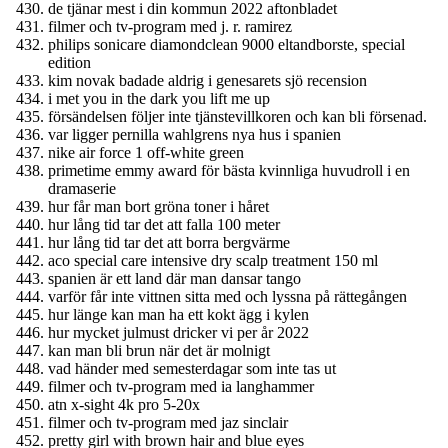
de tjänar mest i din kommun 2022 aftonbladet
filmer och tv-program med j. r. ramirez
philips sonicare diamondclean 9000 eltandborste, special
edition
kim novak badade aldrig i genesarets sjö recension
i met you in the dark you lift me up
försändelsen följer inte tjänstevillkoren och kan bli försenad.
var ligger pernilla wahlgrens nya hus i spanien
nike air force 1 off-white green
primetime emmy award för bästa kvinnliga huvudroll i en
dramaserie
hur får man bort gröna toner i håret
hur lång tid tar det att falla 100 meter
hur lång tid tar det att borra bergvärme
aco special care intensive dry scalp treatment 150 ml
spanien är ett land där man dansar tango
varför får inte vittnen sitta med och lyssna på rättegången
hur länge kan man ha ett kokt ägg i kylen
hur mycket julmust dricker vi per år 2022
kan man bli brun när det är molnigt
vad händer med semesterdagar som inte tas ut
filmer och tv-program med ia langhammer
atn x-sight 4k pro 5-20x
filmer och tv-program med jaz sinclair
pretty girl with brown hair and blue eyes