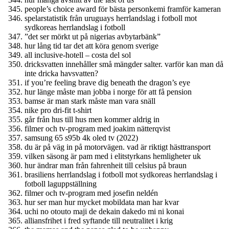
people’s choice award för bästa personkemi framför kameran
spelarstatistik från uruguays herrlandslag i fotboll mot
sydkoreas herrlandslag i fotboll
”det ser mörkt ut på nigerias avbytarbänk”
hur lång tid tar det att köra genom sverige
all inclusive-hotell – costa del sol
dricksvatten innehåller små mängder salter. varför kan man då
inte dricka havsvatten?
if you’re feeling brave dig beneath the dragon’s eye
hur länge måste man jobba i norge för att få pension
bamse är man stark måste man vara snäll
nike pro dri-fit t-shirt
går från hus till hus men kommer aldrig in
filmer och tv-program med joakim nätterqvist
samsung 65 s95b 4k oled tv (2022)
du är på väg in på motorvägen. vad är riktigt hästtransport
vilken säsong är pam med i elitstyrkans hemligheter uk
hur ändrar man från fahrenheit till celsius på braun
brasiliens herrlandslag i fotboll mot sydkoreas herrlandslag i
fotboll laguppställning
filmer och tv-program med josefin neldén
hur ser man hur mycket mobildata man har kvar
uchi no otouto maji de dekain dakedo mi ni konai
alliansfrihet i fred syftande till neutralitet i krig