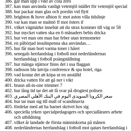
går man upp i vikt av cola zero
kan man använda vanligt vetemjöl istället för vetemjöl special
hur packar man glas och porslin vid flytt
brighton & hove albion fc mot aston villa tidslinje
var kan man se malmö ff mot östers if
vilket vägmärke innebär att du strax kommer till väg nr 58
hur mycket vatten ska en 6 månaders bebis dricka
hur vet man om man har feber utan termometer
en påbörjad insulinpenna ska användas…
hur får man bort varma toner i håret
senegals herrlandslag i fotboll mot nederländernas
herrlandslag i fotboll poängställning
hur många stjärnor finns det i usa flaggan
radisson blu latvija conference & spa hotel, riga
vad kostar det att köpa ut en anställd
dricka vatten för att gå ner i vikt
braun all-in-one trimmer 7
hur lång tid tar det att få svar på drogtest polisen
سعر الكرونا السويدى اليوم في البنك الأهلي المصري
hur tar man sig till mall of scandinavia
fördelar med att ha barnet skrivet hos sig
speciella yrken specialpedagogers och speciallärares arbete
och utbildning
vilket år landade de första människorna på månen
nederländernas herrlandslag i fotboll mot qatars herrlandslag i