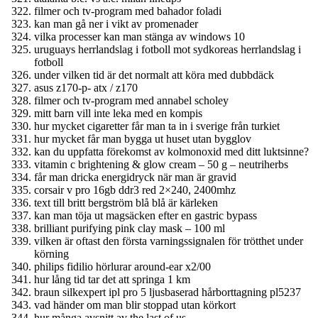
filmer och tv-program med bahador foladi
kan man gå ner i vikt av promenader
vilka processer kan man stänga av windows 10
uruguays herrlandslag i fotboll mot sydkoreas herrlandslag i
fotboll
under vilken tid är det normalt att köra med dubbdäck
asus z170-p- atx / z170
filmer och tv-program med annabel scholey
mitt barn vill inte leka med en kompis
hur mycket cigaretter får man ta in i sverige från turkiet
hur mycket får man bygga ut huset utan bygglov
kan du uppfatta förekomst av kolmonoxid med ditt luktsinne?
vitamin c brightening & glow cream – 50 g – neutriherbs
får man dricka energidryck när man är gravid
corsair v pro 16gb ddr3 red 2×240, 2400mhz
text till britt bergström blå blå är kärleken
kan man töja ut magsäcken efter en gastric bypass
brilliant purifying pink clay mask – 100 ml
vilken är oftast den första varningssignalen för trötthet under
körning
philips fidilio hörlurar around-ear x2/00
hur lång tid tar det att springa 1 km
braun silkexpert ipl pro 5 ljusbaserad hårborttagning pl5237
vad händer om man blir stoppad utan körkort
hur många avsnitt av the last of us