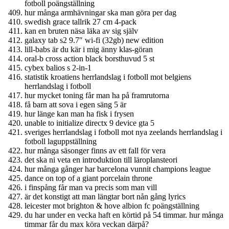
fotboll poängställning
hur många armhävningar ska man göra per dag
swedish grace tallrik 27 cm 4-pack
kan en bruten näsa läka av sig själv
galaxy tab s2 9.7″ wi-fi (32gb) new edition
lill-babs är du kär i mig änny klas-göran
oral-b cross action black borsthuvud 5 st
cybex balios s 2-in-1
statistik kroatiens herrlandslag i fotboll mot belgiens
herrlandslag i fotboll
hur mycket toning får man ha på framrutorna
få barn att sova i egen säng 5 är
hur länge kan man ha fisk i frysen
unable to initialize directx 9 device gta 5
sveriges herrlandslag i fotboll mot nya zeelands herrlandslag i
fotboll laguppställning
hur många säsonger finns av ett fall för vera
det ska ni veta en introduktion till läroplansteori
hur många gånger har barcelona vunnit champions league
dance on top of a giant porcelain throne
i finspång får man va precis som man vill
är det konstigt att man längtar bort nån gång lyrics
leicester mot brighton & hove albion fc poängställning
du har under en vecka haft en körtid på 54 timmar. hur många
timmar får du max köra veckan därpå?