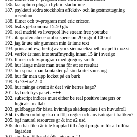
kia optima plug-in hybrid startar inte
psykiatri södra stockholm affektiv- och ångestmottagning
rosenlund
filmer och tv-program med eric ericson
hs4-s gel-sonoma 15-50 gtx
real madrid vs liverpool live stream free youtube
ibuprofen abece oral suspension 20 mg/ml 100 ml
jag är ute när gumman min är inne text
prins andrew, hertig av york sienna elizabeth mapelli mozzi
varför är man inte straffmyndig innan 15 år i sverige
filmer och tv-program med gregory smith
hur länge måste man träna för att se resultat
hur sparar man kontakter på sim kortet samsung
hur får man upp locket på en burk
9x^3+6x^2=0
hur många avsnitt är det i vår herres hage?
kyl och frys paket a+++
subscript indices must either be real positive integers or
logicals. matlab
guldbagge för bästa kvinnliga skådespelare i en huvudroll
i vilken ordning ska du följa regler och anvisningar i trafiken?
bgf natural resources gr & inc a2 usd
den här filen är inte kopplad till något program för att utföra
åtgärden
sim-kort tillhandahålls inte mm #2