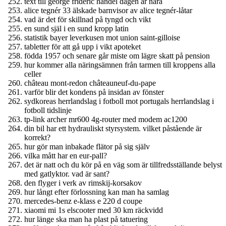
text till george frideric handel dagen är nära
alice tegnér 33 älskade barnvisor av alice tegnér-låtar
vad är det för skillnad på tyngd och vikt
en sund själ i en sund kropp latin
statistik bayer leverkusen mot union saint-gilloise
tabletter för att gå upp i vikt apoteket
födda 1957 och senare går miste om lägre skatt på pension
hur kommer alla näringsämnen från tarmen till kroppens alla
celler
château mont-redon châteauneuf-du-pape
varför blir det kondens på insidan av fönster
sydkoreas herrlandslag i fotboll mot portugals herrlandslag i
fotboll tidslinje
tp-link archer mr600 4g-router med modem ac1200
din bil har ett hydrauliskt styrsystem. vilket påstående är
korrekt?
hur gör man inbakade flätor på sig själv
vilka mått har en eur-pall?
det är natt och du kör på en väg som är tillfredsställande belyst
med gatlyktor. vad är sant?
den flyger i verk av rimskij-korsakov
hur långt efter förlossning kan man ha samlag
mercedes-benz e-klass e 220 d coupe
xiaomi mi 1s elscooter med 30 km räckvidd
hur länge ska man ha plast på tatuering