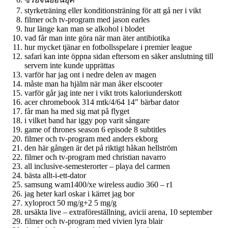
styrketräning eller konditionsträning för att gå ner i vikt
filmer och tv-program med jason earles
hur länge kan man se alkohol i blodet
vad får man inte göra när man äter antibiotika
hur mycket tjänar en fotbollsspelare i premier league
safari kan inte öppna sidan eftersom en säker anslutning till
servern inte kunde upprättas
varför har jag ont i nedre delen av magen
måste man ha hjälm när man åker elscooter
varför går jag inte ner i vikt trots kaloriunderskott
acer chromebook 314 mtk/4/64 14″ bärbar dator
får man ha med sig mat på flyget
i vilket band har iggy pop varit sångare
game of thrones season 6 episode 8 subtitles
filmer och tv-program med anders ekborg
den här gången är det på riktigt håkan hellström
filmer och tv-program med christian navarro
all inclusive-semesterorter – playa del carmen
bästa allt-i-ett-dator
samsung wam1400/xe wireless audio 360 – r1
jag heter karl oskar i kärret jag bor
xyloproct 50 mg/g+2 5 mg/g
ursäkta live – extraföreställning, avicii arena, 10 september
filmer och tv-program med vivien lyra blair