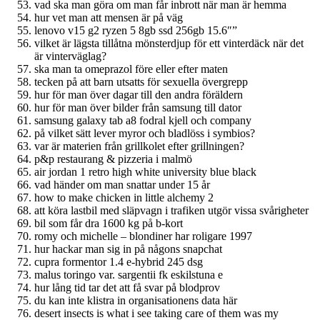
vad ska man göra om man får inbrott när man är hemma
hur vet man att mensen är på väg
lenovo v15 g2 ryzen 5 8gb ssd 256gb 15.6″”
vilket är lägsta tillåtna mönsterdjup för ett vinterdäck när det
är vinterväglag?
ska man ta omeprazol före eller efter maten
tecken på att barn utsatts för sexuella övergrepp
hur för man över dagar till den andra föräldern
hur för man över bilder från samsung till dator
samsung galaxy tab a8 fodral kjell och company
på vilket sätt lever myror och bladlöss i symbios?
var är materien från grillkolet efter grillningen?
p&p restaurang & pizzeria i malmö
air jordan 1 retro high white university blue black
vad händer om man snattar under 15 år
how to make chicken in little alchemy 2
att köra lastbil med släpvagn i trafiken utgör vissa svårigheter
bil som får dra 1600 kg på b-kort
romy och michelle – blondiner har roligare 1997
hur hackar man sig in på någons snapchat
cupra formentor 1.4 e-hybrid 245 dsg
malus toringo var. sargentii fk eskilstuna e
hur lång tid tar det att få svar på blodprov
du kan inte klistra in organisationens data här
desert insects is what i see taking care of them was my