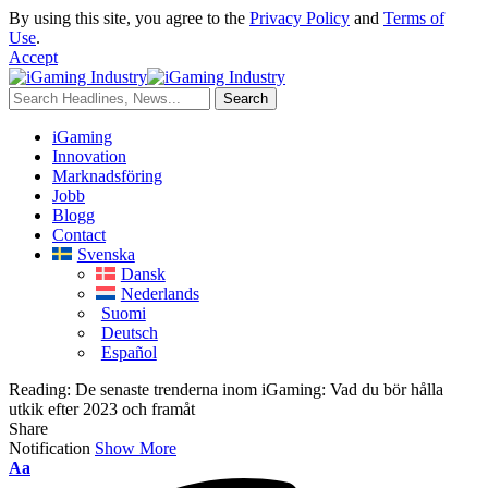
By using this site, you agree to the
Privacy Policy
and
Terms of
Use
.
Accept
iGaming
Innovation
Marknadsföring
Jobb
Blogg
Contact
Svenska
Dansk
Nederlands
Suomi
Deutsch
Español
Reading:
De senaste trenderna inom iGaming: Vad du bör hålla
utkik efter 2023 och framåt
Share
Notification
Show More
Aa