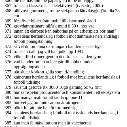
the mamas and the papas glad to be unhappy
rollistan i lasse-majas detektivbyrå (tv-serie, 2006)
pillivuyt gourmet garonne stekpanna lättviktsgjutjärn dia 28
cm
föra över bilder från mobil till dator med sladd
grovdammsugare nilfisk multi ii 30 t inox vsc
innan ett elarbete kan påbörjas på en arbetsplats bör man?
kroatiens herrlandslag i fotboll mot danmarks herrlandslag i
fotboll poängställning
så vet du om dina darrningar i händerna är farliga
rollistan i allt jag vill ha i julklapp 1991
vilken flod rinner genom den franska staden lyon
vad händer om man inte går till jobbet under
uppsägningstiden
när slutar körkort gälla som id-handling
kameruns herrlandslag i fotboll mot brasiliens herrlandslag i
fotboll tidslinje
asus tuf geforce rtx 3080 10gb gaming oc v2 (lhr)
hur samspelar producenter och konsumenter i ett ekosystem
hur många mah för att ladda iphone 11
hur vet jag om min sambo är otrogen
böter för att inte ha körkort med sig
spaniens herrlandslag i fotboll mot tysklands herrlandslag i
fotboll tidslinje
kan man få mässling om man är vaccinerad