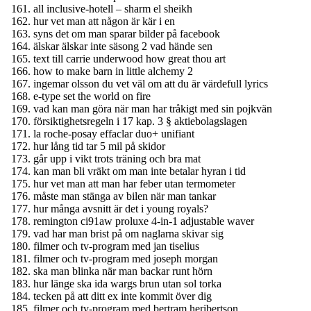
all inclusive-hotell – sharm el sheikh
hur vet man att någon är kär i en
syns det om man sparar bilder på facebook
älskar älskar inte säsong 2 vad hände sen
text till carrie underwood how great thou art
how to make barn in little alchemy 2
ingemar olsson du vet väl om att du är värdefull lyrics
e-type set the world on fire
vad kan man göra när man har tråkigt med sin pojkvän
försiktighetsregeln i 17 kap. 3 § aktiebolagslagen
la roche-posay effaclar duo+ unifiant
hur lång tid tar 5 mil på skidor
går upp i vikt trots träning och bra mat
kan man bli vräkt om man inte betalar hyran i tid
hur vet man att man har feber utan termometer
måste man stänga av bilen när man tankar
hur många avsnitt är det i young royals?
remington ci91aw proluxe 4-in-1 adjustable waver
vad har man brist på om naglarna skivar sig
filmer och tv-program med jan tiselius
filmer och tv-program med joseph morgan
ska man blinka när man backar runt hörn
hur länge ska ida wargs brun utan sol torka
tecken på att ditt ex inte kommit över dig
filmer och tv-program med bertram heribertson