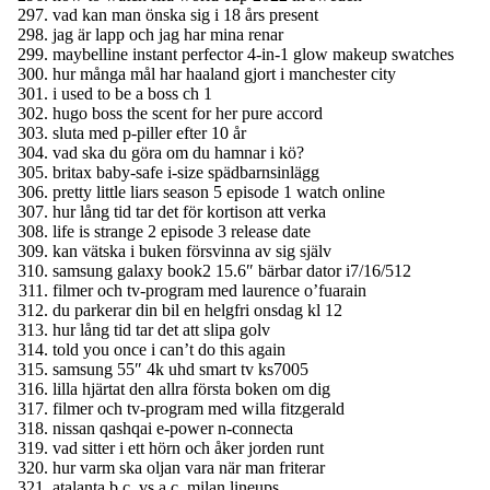
vad kan man önska sig i 18 års present
jag är lapp och jag har mina renar
maybelline instant perfector 4-in-1 glow makeup swatches
hur många mål har haaland gjort i manchester city
i used to be a boss ch 1
hugo boss the scent for her pure accord
sluta med p-piller efter 10 år
vad ska du göra om du hamnar i kö?
britax baby-safe i-size spädbarnsinlägg
pretty little liars season 5 episode 1 watch online
hur lång tid tar det för kortison att verka
life is strange 2 episode 3 release date
kan vätska i buken försvinna av sig själv
samsung galaxy book2 15.6″ bärbar dator i7/16/512
filmer och tv-program med laurence o’fuarain
du parkerar din bil en helgfri onsdag kl 12
hur lång tid tar det att slipa golv
told you once i can’t do this again
samsung 55″ 4k uhd smart tv ks7005
lilla hjärtat den allra första boken om dig
filmer och tv-program med willa fitzgerald
nissan qashqai e-power n-connecta
vad sitter i ett hörn och åker jorden runt
hur varm ska oljan vara när man friterar
atalanta b.c. vs a.c. milan lineups