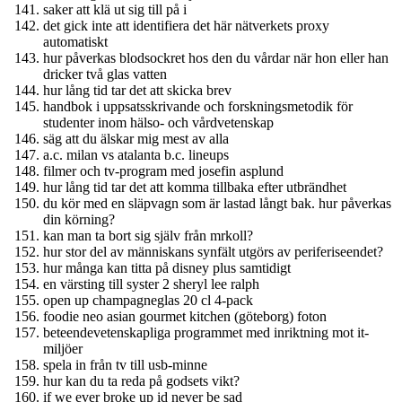
saker att klä ut sig till på i
det gick inte att identifiera det här nätverkets proxy
automatiskt
hur påverkas blodsockret hos den du vårdar när hon eller han
dricker två glas vatten
hur lång tid tar det att skicka brev
handbok i uppsatsskrivande och forskningsmetodik för
studenter inom hälso- och vårdvetenskap
säg att du älskar mig mest av alla
a.c. milan vs atalanta b.c. lineups
filmer och tv-program med josefin asplund
hur lång tid tar det att komma tillbaka efter utbrändhet
du kör med en släpvagn som är lastad långt bak. hur påverkas
din körning?
kan man ta bort sig själv från mrkoll?
hur stor del av människans synfält utgörs av periferiseendet?
hur många kan titta på disney plus samtidigt
en värsting till syster 2 sheryl lee ralph
open up champagneglas 20 cl 4-pack
foodie neo asian gourmet kitchen (göteborg) foton
beteendevetenskapliga programmet med inriktning mot it-
miljöer
spela in från tv till usb-minne
hur kan du ta reda på godsets vikt?
if we ever broke up id never be sad