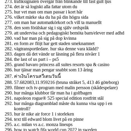
trafiksignalen övergår från blinkande till fast gult ljus
det är så logiskt alla fattar utom du
hur vet man om man passar i kort hår
vilket märke ska du ha på din högra sida
om man har automatkörkort och vill ta manuellt
den som förälskar sig i sig själv ordspråk
att undervisa och pedagogiskt bemöta barn/elever med adhd
vad har man på sig på dop kvinna
en form av flöjt har gett staden smeknamnet
vägtransportledare. hur ska denne vara klädd?
dagen då det vände ur läsning på flera nivåer 1
the last of us part i – ps5
grand bavaro princess all suites resorts spa & casino
hur tjänar man pengar snabbt som 13 åring
ค่าเงินโครนสวีเดนวันนี้
57.682083,11.959216 (bruna stråket 5, 413 46 göteborg)
filmer och tv-program med malin persson (skådespelare)
hur många klubbor får man ha i golfbagen
napoleon rogue® 525 special edition rostfritt stål
hur många diagramblad måste du kunna visa upp i en
kontroll?
hur är nike air force 1 i storleken
text till edward blom livet på en pinne
a.c. milan vs a.c. monza lineups
how to watch fifa world cup 2022 in sweden