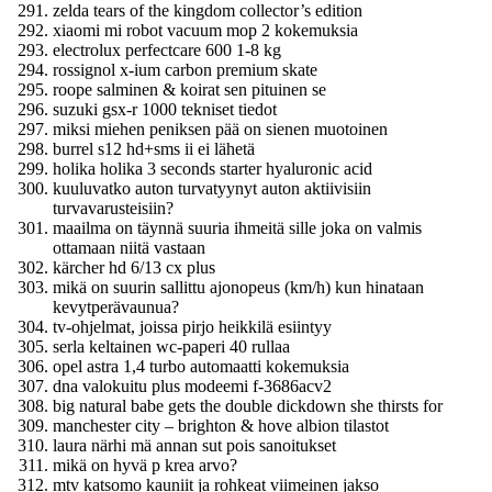
zelda tears of the kingdom collector’s edition
xiaomi mi robot vacuum mop 2 kokemuksia
electrolux perfectcare 600 1-8 kg
rossignol x-ium carbon premium skate
roope salminen & koirat sen pituinen se
suzuki gsx-r 1000 tekniset tiedot
miksi miehen peniksen pää on sienen muotoinen
burrel s12 hd+sms ii ei lähetä
holika holika 3 seconds starter hyaluronic acid
kuuluvatko auton turvatyynyt auton aktiivisiin
turvavarusteisiin?
maailma on täynnä suuria ihmeitä sille joka on valmis
ottamaan niitä vastaan
kärcher hd 6/13 cx plus
mikä on suurin sallittu ajonopeus (km/h) kun hinataan
kevytperävaunua?
tv-ohjelmat, joissa pirjo heikkilä esiintyy
serla keltainen wc-paperi 40 rullaa
opel astra 1,4 turbo automaatti kokemuksia
dna valokuitu plus modeemi f-3686acv2
big natural babe gets the double dickdown she thirsts for
manchester city – brighton & hove albion tilastot
laura närhi mä annan sut pois sanoitukset
mikä on hyvä p krea arvo?
mtv katsomo kauniit ja rohkeat viimeinen jakso