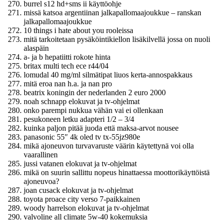
burrel s12 hd+sms ii käyttöohje
missä katsoa argentiinan jalkapallomaajoukkue – ranskan
jalkapallomaajoukkue
10 things i hate about you rooleissa
mitä tarkoitetaan pysäköintikiellon lisäkilvellä jossa on nuoli
alaspäin
a- ja b hepatiitti rokote hinta
britax multi tech ece r44/04
lomudal 40 mg/ml silmätipat liuos kerta-annospakkaus
mitä eroa nan h.a. ja nan pro
beatrix koningin der nederlanden 2 euro 2000
noah schnapp elokuvat ja tv-ohjelmat
onko parempi nukkua vähän vai ei ollenkaan
pesukoneen letku adapteri 1/2 – 3/4
kuinka paljon pitää juoda että maksa-arvot nousee
panasonic 55″ 4k oled tv tx-55jz980e
mikä ajoneuvon turvavaruste väärin käytettynä voi olla
vaarallinen
jussi vatanen elokuvat ja tv-ohjelmat
mikä on suurin sallittu nopeus hinattaessa moottorikäyttöistä
ajoneuvoa?
joan cusack elokuvat ja tv-ohjelmat
toyota proace city verso 7-paikkainen
woody harrelson elokuvat ja tv-ohjelmat
valvoline all climate 5w-40 kokemuksia