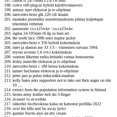
canon rf 24-70mm f/2.8 l is usm
volvo v60 plug-in hybrid käyttövoimavero
antony starr elokuvat ja tv-ohjelmat
mercedes-benz glk 220 cdi 4matic
montako prosenttia onnettomuuksista johtuu kuljettajan
tekemistä virheistä
panasonic cs-cz25wke / cu-cz25wke
sigma 24-105mm f4 dg os hsm art
the north face 1996 retro nuptse jacket
mercedes-benz e 350 hybrid kokemuksia
mies ja alaston ase 33 1/3 – viimeinen solvaus 1994
toyota avensis 1.6 vvt-i kokemuksia
vainion liikenne turku-helsinki vantaa lentoasema
lesley manville elokuvat ja tv-ohjelmat
mercedes-benz c 180 bensa kokemuksia
tanner buchanan elokuvat ja tv-ohjelmat
peter pan ja paluu mikä-mikä-maahan
kelly bates asks supporters not to take out their anger on nbc
10 …
extract from the population information system in finland
hestra army leather heli ski 3-finger
al-nassr vs al-wehda
näkeekö facebookissa kuka on katsonut profiilia 2022
over the hills and far away lyrics
garnier fructis aloe air-dry cream