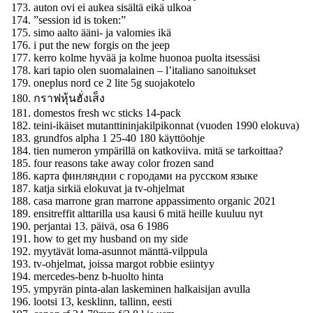
auton ovi ei aukea sisältä eikä ulkoa
”session id is token:”
simo aalto ääni- ja valomies ikä
i put the new forgis on the jeep
kerro kolme hyvää ja kolme huonoa puolta itsessäsi
kari tapio olen suomalainen – l’italiano sanoitukset
oneplus nord ce 2 lite 5g suojakotelo
กราฟหุ้นฮั่งเส็ง
domestos fresh wc sticks 14-pack
teini-ikäiset mutanttininjakilpikonnat (vuoden 1990 elokuva)
grundfos alpha 1 25-40 180 käyttöohje
tien numeron ympärillä on katkoviiva. mitä se tarkoittaa?
four reasons take away color frozen sand
карта финляндии с городами на русском языке
katja sirkiä elokuvat ja tv-ohjelmat
casa marrone gran marrone appassimento organic 2021
ensitreffit alttarilla usa kausi 6 mitä heille kuuluu nyt
perjantai 13. päivä, osa 6 1986
how to get my husband on my side
myytävät loma-asunnot mänttä-vilppula
tv-ohjelmat, joissa margot robbie esiintyy
mercedes-benz b-huolto hinta
ympyrän pinta-alan laskeminen halkaisijan avulla
lootsi 13, kesklinn, tallinn, eesti