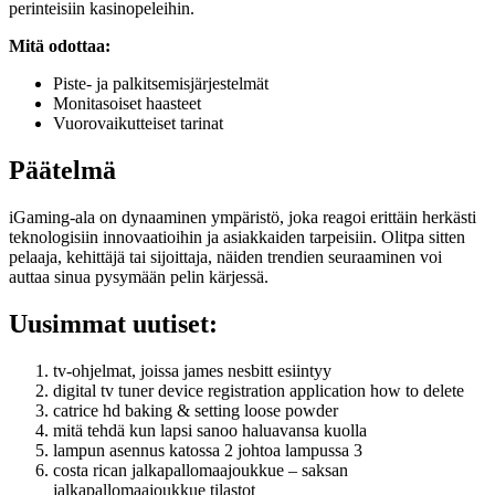
perinteisiin kasinopeleihin.
Mitä odottaa:
Piste- ja palkitsemisjärjestelmät
Monitasoiset haasteet
Vuorovaikutteiset tarinat
Päätelmä
iGaming-ala on dynaaminen ympäristö, joka reagoi erittäin herkästi
teknologisiin innovaatioihin ja asiakkaiden tarpeisiin. Olitpa sitten
pelaaja, kehittäjä tai sijoittaja, näiden trendien seuraaminen voi
auttaa sinua pysymään pelin kärjessä.
Uusimmat uutiset:
tv-ohjelmat, joissa james nesbitt esiintyy
digital tv tuner device registration application how to delete
catrice hd baking & setting loose powder
mitä tehdä kun lapsi sanoo haluavansa kuolla
lampun asennus katossa 2 johtoa lampussa 3
costa rican jalkapallomaajoukkue – saksan
jalkapallomaajoukkue tilastot