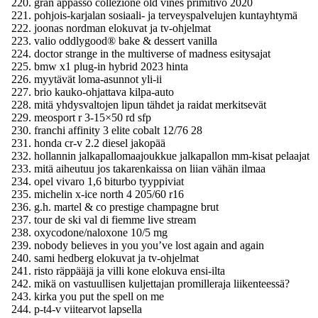
gran appasso collezione old vines primitivo 2020
pohjois-karjalan sosiaali- ja terveyspalvelujen kuntayhtymä
joonas nordman elokuvat ja tv-ohjelmat
valio oddlygood® bake & dessert vanilla
doctor strange in the multiverse of madness esitysajat
bmw x1 plug-in hybrid 2023 hinta
myytävät loma-asunnot yli-ii
brio kauko-ohjattava kilpa-auto
mitä yhdysvaltojen lipun tähdet ja raidat merkitsevät
meosport r 3-15×50 rd sfp
franchi affinity 3 elite cobalt 12/76 28
honda cr-v 2.2 diesel jakopää
hollannin jalkapallomaajoukkue jalkapallon mm-kisat pelaajat
mitä aiheutuu jos takarenkaissa on liian vähän ilmaa
opel vivaro 1,6 biturbo tyyppiviat
michelin x-ice north 4 205/60 r16
g.h. martel & co prestige champagne brut
tour de ski val di fiemme live stream
oxycodone/naloxone 10/5 mg
nobody believes in you you’ve lost again and again
sami hedberg elokuvat ja tv-ohjelmat
risto räppääjä ja villi kone elokuva ensi-ilta
mikä on vastuullisen kuljettajan promilleraja liikenteessä?
kirka you put the spell on me
p-t4-v viitearvot lapsella