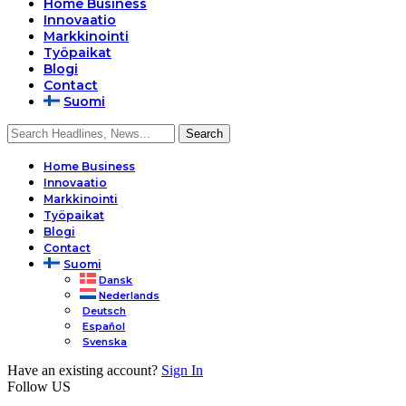
Home Business
Innovaatio
Markkinointi
Työpaikat
Blogi
Contact
Suomi
Home Business
Innovaatio
Markkinointi
Työpaikat
Blogi
Contact
Suomi
Dansk
Nederlands
Deutsch
Español
Svenska
Have an existing account?
Sign In
Follow US