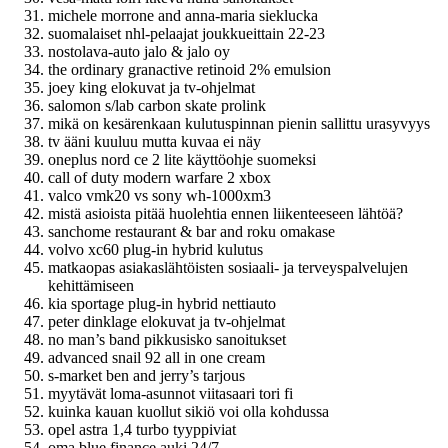
michele morrone and anna-maria sieklucka
suomalaiset nhl-pelaajat joukkueittain 22-23
nostolava-auto jalo & jalo oy
the ordinary granactive retinoid 2% emulsion
joey king elokuvat ja tv-ohjelmat
salomon s/lab carbon skate prolink
mikä on kesärenkaan kulutuspinnan pienin sallittu urasyvyys
tv ääni kuuluu mutta kuvaa ei näy
oneplus nord ce 2 lite käyttöohje suomeksi
call of duty modern warfare 2 xbox
valco vmk20 vs sony wh-1000xm3
mistä asioista pitää huolehtia ennen liikenteeseen lähtöä?
sanchome restaurant & bar and roku omakase
volvo xc60 plug-in hybrid kulutus
matkaopas asiakaslähtöisten sosiaali- ja terveyspalvelujen
kehittämiseen
kia sportage plug-in hybrid nettiauto
peter dinklage elokuvat ja tv-ohjelmat
no man’s band pikkusisko sanoitukset
advanced snail 92 all in one cream
s-market ben and jerry’s tarjous
myytävät loma-asunnot viitasaari tori fi
kuinka kauan kuollut sikiö voi olla kohdussa
opel astra 1,4 turbo tyyppiviat
oma blue finance auki 24/7