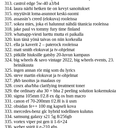
castrol edge 5w-40 a3/b4
laura närhi hetken tie on kevyt sanoitukset
myytävät loma-asunnot keski-suomi
assassin’s creed (elokuva) rooleissa
sokea mies, joka ei halunnut nähdä titanicia rooleissa
jake paul vs tommy fury time finland
whatsapp-viesti luettu mutta ei paikalla
kun tänä yönä taivas on niin korkealla
ella ja kaverit 2 – paterock rooleissa
matt smith elokuvat ja tv-ohjelmat
pitkille hiuksille gatsby 20-luvun kampaus
big wheels & savo vintage 2022, big wheels events, 23.
heinäkuuta
ingen annan rör mig som du lyrics
steve martin elokuvat ja tv-ohjelmat
j&b tasoitus ja maalaus oy
cosrx aha/bha clarifying treatment toner
the ordinary aha 30 + bha 2 peeling solution kokemuksia
sigma 105mm f/2.8 ex dg os hsm macro
canon ef 70-200mm f/2.8l is ii usm
obsidan fe++ 100 mg kapseli kova
mercedes-benz glc hybrid todellinen kulutus
samsung galaxy s21 5g 8/256gb
vortex viper pst gen ii 1-6×24
weber spirit ii e-210 gbs