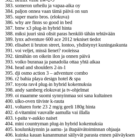
someron urheilu ja vapaa-aika oy
paljon onnea vaan tämä päivä on sun
super mario bros. (elokuva)
why are finns so good in bed
bmw x3 plug-in hybrid hinta
miksi juuri sinä olisit paras henkilö tähän tehtävään
lynx adventure 600 ace 2012 tekniset tiedot
elisabet ii bruton street, lontoo, yhdistynyt kuningaskunta
voi veljet, missä lienet? rooleissa
tämähän on oikein ilon ja onnen päivä
voiko buranaa ja panadolia ottaa yhtä aikaa
head and shoulders 2-in-1
dji osmo action 3 – adventure combo
r2 bahia playa design hotel & spa
toyota rav4 plug-in hybrid kokemuksia
andy samberg elokuvat ja tv-ohjelmat
oi maamme suomi synnyinmaa soi sana kultainen
ulko-oven tiiviste k-rauta
voltaren forte 23 2 mg/g geeli 180g hinta
d-vitamiini vauvalle aamulla vai illalla
t-paita v-aukko naiset
mini countryman plug-in hybrid kokemuksia
koulunkäynnin ja aamu- ja iltapäivätoiminnan ohjaaja
kuinka kauan kananmunat säilyvät parasta ennen päiväyksen