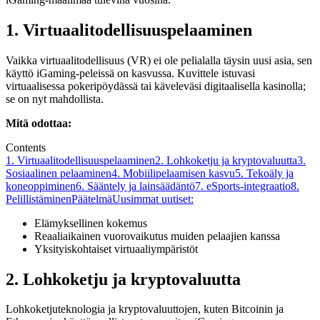
1. Virtuaalitodellisuuspelaaminen
Vaikka virtuaalitodellisuus (VR) ei ole pelialalla täysin uusi asia, sen
käyttö iGaming-peleissä on kasvussa. Kuvittele istuvasi
virtuaalisessa pokeripöydässä tai käveleväsi digitaalisella kasinolla;
se on nyt mahdollista.
Mitä odottaa:
Contents
1. Virtuaalitodellisuuspelaaminen
2. Lohkoketju ja kryptovaluutta
3.
Sosiaalinen pelaaminen
4. Mobiilipelaamisen kasvu
5. Tekoäly ja
koneoppiminen
6. Sääntely ja lainsäädäntö
7. eSports-integraatio
8.
Pelillistäminen
Päätelmä
Uusimmat uutiset:
Elämyksellinen kokemus
Reaaliaikainen vuorovaikutus muiden pelaajien kanssa
Yksityiskohtaiset virtuaaliympäristöt
2. Lohkoketju ja kryptovaluutta
Lohkoketjuteknologia ja kryptovaluuttojen, kuten Bitcoinin ja