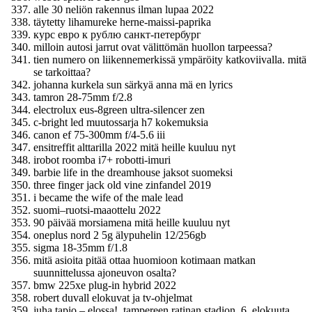
alle 30 neliön rakennus ilman lupaa 2022
täytetty lihamureke herne-maissi-paprika
курс евро к рублю санкт-петербург
milloin autosi jarrut ovat välittömän huollon tarpeessa?
tien numero on liikennemerkissä ympäröity katkoviivalla. mitä
se tarkoittaa?
johanna kurkela sun särkyä anna mä en lyrics
tamron 28-75mm f/2.8
electrolux eus-8green ultra-silencer zen
c-bright led muutossarja h7 kokemuksia
canon ef 75-300mm f/4-5.6 iii
ensitreffit alttarilla 2022 mitä heille kuuluu nyt
irobot roomba i7+ robotti-imuri
barbie life in the dreamhouse jaksot suomeksi
three finger jack old vine zinfandel 2019
i became the wife of the male lead
suomi–ruotsi-maaottelu 2022
90 päivää morsiamena mitä heille kuuluu nyt
oneplus nord 2 5g älypuhelin 12/256gb
sigma 18-35mm f/1.8
mitä asioita pitää ottaa huomioon kotimaan matkan
suunnittelussa ajoneuvon osalta?
bmw 225xe plug-in hybrid 2022
robert duvall elokuvat ja tv-ohjelmat
juha tapio – elossa!, tampereen ratinan stadion, 6. elokuuta