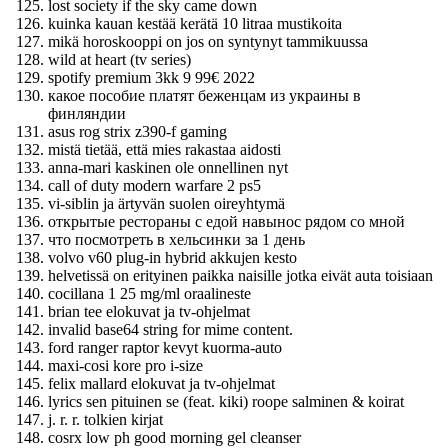
lost society if the sky came down
kuinka kauan kestää kerätä 10 litraa mustikoita
mikä horoskooppi on jos on syntynyt tammikuussa
wild at heart (tv series)
spotify premium 3kk 9 99€ 2022
какое пособие платят беженцам из украины в
финляндии
asus rog strix z390-f gaming
mistä tietää, että mies rakastaa aidosti
anna-mari kaskinen ole onnellinen nyt
call of duty modern warfare 2 ps5
vi-siblin ja ärtyvän suolen oireyhtymä
открытые рестораны с едой навынос рядом со мной
что посмотреть в хельсинки за 1 день
volvo v60 plug-in hybrid akkujen kesto
helvetissä on erityinen paikka naisille jotka eivät auta toisiaan
cocillana 1 25 mg/ml oraalineste
brian tee elokuvat ja tv-ohjelmat
invalid base64 string for mime content.
ford ranger raptor kevyt kuorma-auto
maxi-cosi kore pro i-size
felix mallard elokuvat ja tv-ohjelmat
lyrics sen pituinen se (feat. kiki) roope salminen & koirat
j. r. r. tolkien kirjat
cosrx low ph good morning gel cleanser