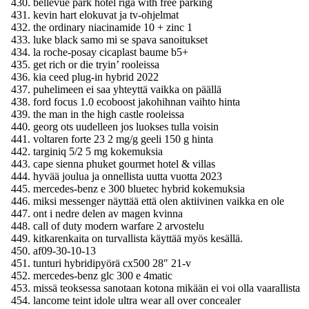
bellevue park hotel riga with free parking
kevin hart elokuvat ja tv-ohjelmat
the ordinary niacinamide 10 + zinc 1
luke black samo mi se spava sanoitukset
la roche-posay cicaplast baume b5+
get rich or die tryin’ rooleissa
kia ceed plug-in hybrid 2022
puhelimeen ei saa yhteyttä vaikka on päällä
ford focus 1.0 ecoboost jakohihnan vaihto hinta
the man in the high castle rooleissa
georg ots uudelleen jos luokses tulla voisin
voltaren forte 23 2 mg/g geeli 150 g hinta
targiniq 5/2 5 mg kokemuksia
cape sienna phuket gourmet hotel & villas
hyvää joulua ja onnellista uutta vuotta 2023
mercedes-benz e 300 bluetec hybrid kokemuksia
miksi messenger näyttää että olen aktiivinen vaikka en ole
ont i nedre delen av magen kvinna
call of duty modern warfare 2 arvostelu
kitkarenkaita on turvallista käyttää myös kesällä.
af09-30-10-13
tunturi hybridipyörä cx500 28″ 21-v
mercedes-benz glc 300 e 4matic
missä teoksessa sanotaan kotona mikään ei voi olla vaarallista
lancome teint idole ultra wear all over concealer