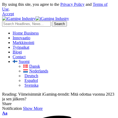
By using this site, you agree to the
Privacy Policy
and
Terms of
Use
.
Accept
Home Business
Innovaatio
Markkinointi
Työpaikat
Blogi
Contact
Suomi
Dansk
Nederlands
Deutsch
Español
Svenska
Reading:
Viimeisimmät iGaming-trendit: Mitä odottaa vuonna 2023
ja sen jälkeen?
Share
Notification
Show More
Aa