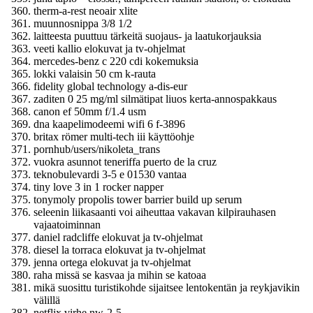
therm-a-rest neoair xlite
muunnosnippa 3/8 1/2
laitteesta puuttuu tärkeitä suojaus- ja laatukorjauksia
veeti kallio elokuvat ja tv-ohjelmat
mercedes-benz c 220 cdi kokemuksia
lokki valaisin 50 cm k-rauta
fidelity global technology a-dis-eur
zaditen 0 25 mg/ml silmätipat liuos kerta-annospakkaus
canon ef 50mm f/1.4 usm
dna kaapelimodeemi wifi 6 f-3896
britax römer multi-tech iii käyttöohje
pornhub/users/nikoleta_trans
vuokra asunnot teneriffa puerto de la cruz
teknobulevardi 3-5 e 01530 vantaa
tiny love 3 in 1 rocker napper
tonymoly propolis tower barrier build up serum
seleenin liikasaanti voi aiheuttaa vakavan kilpirauhasen
vajaatoiminnan
daniel radcliffe elokuvat ja tv-ohjelmat
diesel la torraca elokuvat ja tv-ohjelmat
jenna ortega elokuvat ja tv-ohjelmat
raha missä se kasvaa ja mihin se katoaa
mikä suosittu turistikohde sijaitsee lentokentän ja reykjavikin
välillä
netflix virhe nw-2-5