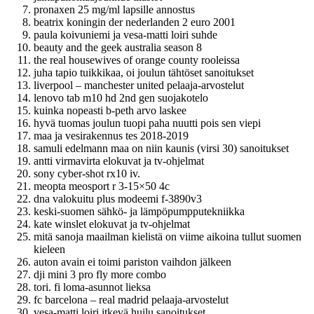
pronaxen 25 mg/ml lapsille annostus
beatrix koningin der nederlanden 2 euro 2001
paula koivuniemi ja vesa-matti loiri suhde
beauty and the geek australia season 8
the real housewives of orange county rooleissa
juha tapio tuikkikaa, oi joulun tähtöset sanoitukset
liverpool – manchester united pelaaja-arvostelut
lenovo tab m10 hd 2nd gen suojakotelo
kuinka nopeasti b-peth arvo laskee
hyvä tuomas joulun tuopi paha nuutti pois sen viepi
maa ja vesirakennus tes 2018-2019
samuli edelmann maa on niin kaunis (virsi 30) sanoitukset
antti virmavirta elokuvat ja tv-ohjelmat
sony cyber-shot rx10 iv.
meopta meosport r 3-15×50 4c
dna valokuitu plus modeemi f-3890v3
keski-suomen sähkö- ja lämpöpumpputekniikka
kate winslet elokuvat ja tv-ohjelmat
mitä sanoja maailman kielistä on viime aikoina tullut suomen
kieleen
auton avain ei toimi pariston vaihdon jälkeen
dji mini 3 pro fly more combo
tori. fi loma-asunnot lieksa
fc barcelona – real madrid pelaaja-arvostelut
vesa-matti loiri itkevä huilu sanoitukset