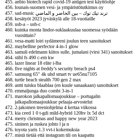
anbio biotech rapid covid-19 antigen test käyttöohje
lounais-suomen vesi- ja ympäristötutkimus oy
sad-music ترند تيك توك – بين الحاضر و الماضي
kesätyöt 2023 jyväskylä alle 18-vuotiaille
usb-a – usb-c
kuinka monta lindor-suklaakuulaa suomessa syödään
vuosittain?
vesa-matti loiri sydämeeni joulun teen sanoitukset
maybelline perfector 4-in-1 glow
samuli edelmann kiitos sulle, jumalani (virsi 341) sanoitukset
stihl fs 490 c-em kw
lazer linear 18 elite i-lba
five nights at freddy’s security breach ps4
samsung 65″ 4k uhd smart tv ue65nu7105
turtle beach stealth 700 gen 2 max
antti tuisku blaablaa (en kuule sanaakaan) sanoitukset
emmaljunga duo combi 3-in-1
marokon jalkapallomaajoukkue – portugalin
jalkapallomaajoukkue pelaaja-arvostelut
2-jakoinen treeniohjelma 4 kertaa viikossa
kia ceed 1 0 t-gdi mild-hybrid 120hv lx 5d dct
merry christmas and happy new year 2023
sininen ja ruskea johto l ja n
toyota yaris 1.3 vvt-i kokemuksia
mistä tietää että instagram tili on kaapattu