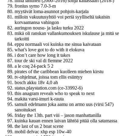
niina lahtinen (2000–2016) sonja kailassaari (2018-)
fronius symo 7.0-3-m
myytävät loma-asunnot pohjois-karjala
milloin vakuutusyhtiö voi periä syylliseltä takaisin
korvaamansa vahingon
auringon nousu- ja lasku turku 2022
mikä oli ranskan vallankumouksen iskulause ja mitä se
tarkoitti
eppu normaali voi kuinka me sinua kaivataan
what’s love got to do with it elokuva
i don’t care how long it takes
tour de ski val di fiemme 2022
a le coq 24-pack 5 2
pirates of the caribbean kuolleen miehen kirstu
tv-ohjelmat, joissa tom ellis esiintyy
bosch akku 18v 4,0 ah
status.playstation.com (ce-33992-6)
this anagram reveals who to speak to next
makita varsi-imuri k-rauta
samuli edelmann joka aamu on armo uus (virsi 547)
sanoitukset
friday the 13th. part viii – jason manhattanilla
kuinka kauan ennen laivan lähtöä pitää olla satamassa
the last of us 2 boat scene
mobil delvac xhp esp 10w-40