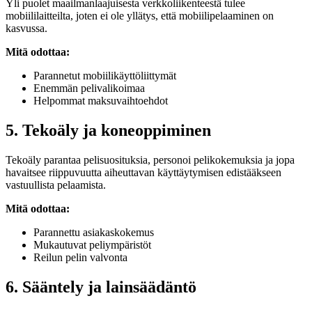
Yli puolet maailmanlaajuisesta verkkoliikenteestä tulee
mobiililaitteilta, joten ei ole yllätys, että mobiilipelaaminen on
kasvussa.
Mitä odottaa:
Parannetut mobiilikäyttöliittymät
Enemmän pelivalikoimaa
Helpommat maksuvaihtoehdot
5. Tekoäly ja koneoppiminen
Tekoäly parantaa pelisuosituksia, personoi pelikokemuksia ja jopa
havaitsee riippuvuutta aiheuttavan käyttäytymisen edistääkseen
vastuullista pelaamista.
Mitä odottaa:
Parannettu asiakaskokemus
Mukautuvat peliympäristöt
Reilun pelin valvonta
6. Sääntely ja lainsäädäntö