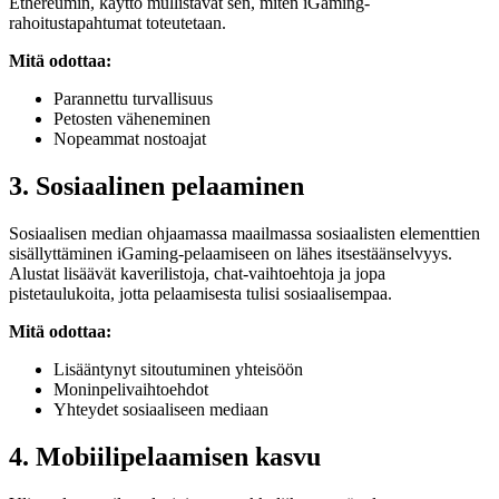
Ethereumin, käyttö mullistavat sen, miten iGaming-
rahoitustapahtumat toteutetaan.
Mitä odottaa:
Parannettu turvallisuus
Petosten väheneminen
Nopeammat nostoajat
3. Sosiaalinen pelaaminen
Sosiaalisen median ohjaamassa maailmassa sosiaalisten elementtien
sisällyttäminen iGaming-pelaamiseen on lähes itsestäänselvyys.
Alustat lisäävät kaverilistoja, chat-vaihtoehtoja ja jopa
pistetaulukoita, jotta pelaamisesta tulisi sosiaalisempaa.
Mitä odottaa:
Lisääntynyt sitoutuminen yhteisöön
Moninpelivaihtoehdot
Yhteydet sosiaaliseen mediaan
4. Mobiilipelaamisen kasvu