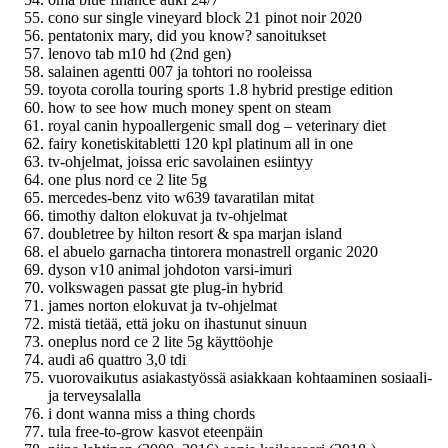
cono sur single vineyard block 21 pinot noir 2020
pentatonix mary, did you know? sanoitukset
lenovo tab m10 hd (2nd gen)
salainen agentti 007 ja tohtori no rooleissa
toyota corolla touring sports 1.8 hybrid prestige edition
how to see how much money spent on steam
royal canin hypoallergenic small dog – veterinary diet
fairy konetiskitabletti 120 kpl platinum all in one
tv-ohjelmat, joissa eric savolainen esiintyy
one plus nord ce 2 lite 5g
mercedes-benz vito w639 tavaratilan mitat
timothy dalton elokuvat ja tv-ohjelmat
doubletree by hilton resort & spa marjan island
el abuelo garnacha tintorera monastrell organic 2020
dyson v10 animal johdoton varsi-imuri
volkswagen passat gte plug-in hybrid
james norton elokuvat ja tv-ohjelmat
mistä tietää, että joku on ihastunut sinuun
oneplus nord ce 2 lite 5g käyttöohje
audi a6 quattro 3,0 tdi
vuorovaikutus asiakastyössä asiakkaan kohtaaminen sosiaali-
ja terveysalalla
i dont wanna miss a thing chords
tula free-to-grow kasvot eteenpäin