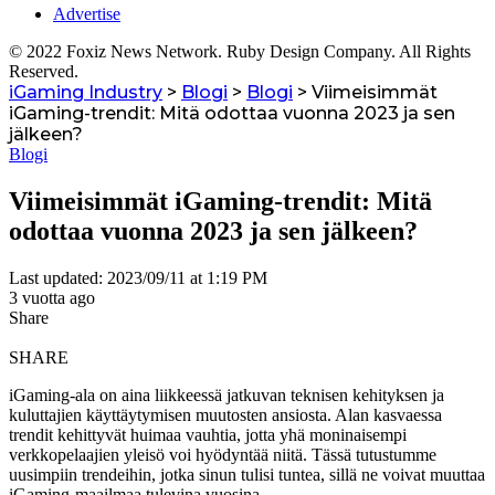
Advertise
© 2022 Foxiz News Network. Ruby Design Company. All Rights
Reserved.
iGaming Industry
>
Blogi
>
Blogi
>
Viimeisimmät
iGaming-trendit: Mitä odottaa vuonna 2023 ja sen
jälkeen?
Blogi
Viimeisimmät iGaming-trendit: Mitä
odottaa vuonna 2023 ja sen jälkeen?
Last updated: 2023/09/11 at 1:19 PM
3 vuotta ago
Share
SHARE
iGaming-ala on aina liikkeessä jatkuvan teknisen kehityksen ja
kuluttajien käyttäytymisen muutosten ansiosta. Alan kasvaessa
trendit kehittyvät huimaa vauhtia, jotta yhä moninaisempi
verkkopelaajien yleisö voi hyödyntää niitä. Tässä tutustumme
uusimpiin trendeihin, jotka sinun tulisi tuntea, sillä ne voivat muuttaa
iGaming-maailmaa tulevina vuosina.