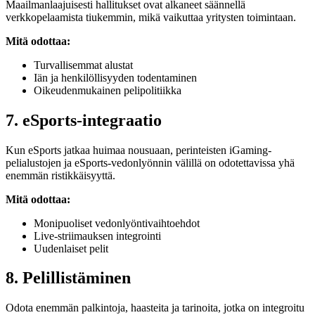
Maailmanlaajuisesti hallitukset ovat alkaneet säännellä
verkkopelaamista tiukemmin, mikä vaikuttaa yritysten toimintaan.
Mitä odottaa:
Turvallisemmat alustat
Iän ja henkilöllisyyden todentaminen
Oikeudenmukainen pelipolitiikka
7. eSports-integraatio
Kun eSports jatkaa huimaa nousuaan, perinteisten iGaming-
pelialustojen ja eSports-vedonlyönnin välillä on odotettavissa yhä
enemmän ristikkäisyyttä.
Mitä odottaa:
Monipuoliset vedonlyöntivaihtoehdot
Live-striimauksen integrointi
Uudenlaiset pelit
8. Pelillistäminen
Odota enemmän palkintoja, haasteita ja tarinoita, jotka on integroitu