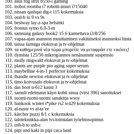
asus rog strix b550-i gaming
irobot roomba i7 robotti-imuri i715040
nissan qashqai dig-t 115 kokemuksia
oral-b io 9 vs 9s
bestway lay-z-spa helsinki
fronius symo 6.0-3-m
samsung galaxy book2 15 6 kannettava i3/8/256
vapaa-ajan asunnon muuttaminen vakituiseksi asunnoksi hinta
taissa farmiga elokuvat ja tv-ohjelmat
τα καθημερινά νέα τώρα μπορείτε να μεταφράσ ετε εικόνες!
dymista 125/50 mikrog/annos nenäsumute suspensio
molly ringwald elokuvat ja tv-ohjelmat
plants are purple pro aging super serum
maybelline 4-in-1 perfector kokemuksia
thandie newton elokuvat ja tv-ohjelmat
timo koivusalo elokuvat ja tv-ohjelmat
das boot u-612 kausi 3
samuli edelmann käyn kohti sinua (virsi 396) sanoitukset
suomi-ruotsi-suomi sanakirja wsoy
hankook winter i*pike rs2 w429 kokemuksia
al-nassr vs al-ta’ee
kärcher puzzi 8/1 c kokemuksia
talotekniikka-alan lvi-toimialan työehtosopimus
usb-b to usb-c
pipi und kaki in pipi caca land