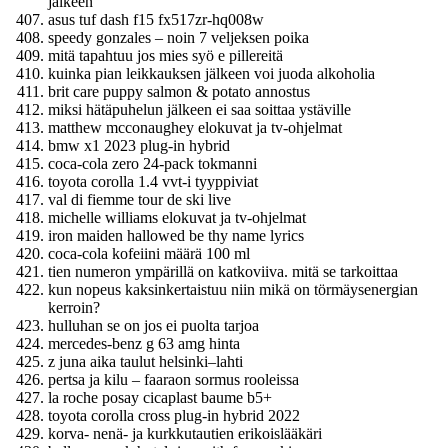
jälkeen
asus tuf dash f15 fx517zr-hq008w
speedy gonzales – noin 7 veljeksen poika
mitä tapahtuu jos mies syö e pillereitä
kuinka pian leikkauksen jälkeen voi juoda alkoholia
brit care puppy salmon & potato annostus
miksi hätäpuhelun jälkeen ei saa soittaa ystäville
matthew mcconaughey elokuvat ja tv-ohjelmat
bmw x1 2023 plug-in hybrid
coca-cola zero 24-pack tokmanni
toyota corolla 1.4 vvt-i tyyppiviat
val di fiemme tour de ski live
michelle williams elokuvat ja tv-ohjelmat
iron maiden hallowed be thy name lyrics
coca-cola kofeiini määrä 100 ml
tien numeron ympärillä on katkoviiva. mitä se tarkoittaa
kun nopeus kaksinkertaistuu niin mikä on törmäysenergian
kerroin?
hulluhan se on jos ei puolta tarjoa
mercedes-benz g 63 amg hinta
z juna aika taulut helsinki–lahti
pertsa ja kilu – faaraon sormus rooleissa
la roche posay cicaplast baume b5+
toyota corolla cross plug-in hybrid 2022
korva- nenä- ja kurkkutautien erikoislääkäri