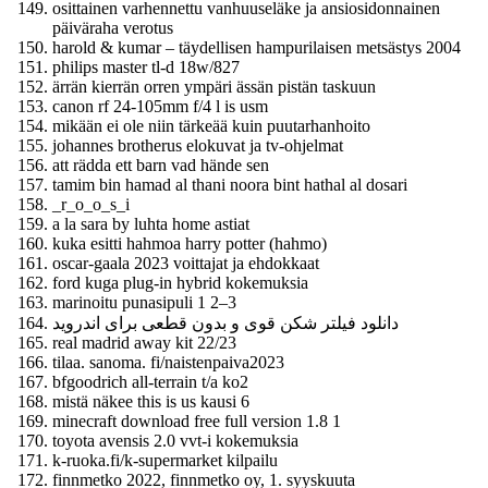
osittainen varhennettu vanhuuseläke ja ansiosidonnainen
päiväraha verotus
harold & kumar – täydellisen hampurilaisen metsästys 2004
philips master tl-d 18w/827
ärrän kierrän orren ympäri ässän pistän taskuun
canon rf 24-105mm f/4 l is usm
mikään ei ole niin tärkeää kuin puutarhanhoito
johannes brotherus elokuvat ja tv-ohjelmat
att rädda ett barn vad hände sen
tamim bin hamad al thani noora bint hathal al dosari
_r_o_o_s_i
a la sara by luhta home astiat
kuka esitti hahmoa harry potter (hahmo)
oscar-gaala 2023 voittajat ja ehdokkaat
ford kuga plug-in hybrid kokemuksia
marinoitu punasipuli 1 2–3
دانلود فیلتر شکن قوی و بدون قطعی برای اندروید
real madrid away kit 22/23
tilaa. sanoma. fi/naistenpaiva2023
bfgoodrich all-terrain t/a ko2
mistä näkee this is us kausi 6
minecraft download free full version 1.8 1
toyota avensis 2.0 vvt-i kokemuksia
k-ruoka.fi/k-supermarket kilpailu
finnmetko 2022, finnmetko oy, 1. syyskuuta