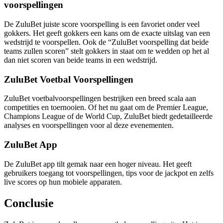
voorspellingen
De ZuluBet juiste score voorspelling is een favoriet onder veel
gokkers. Het geeft gokkers een kans om de exacte uitslag van een
wedstrijd te voorspellen. Ook de “ZuluBet voorspelling dat beide
teams zullen scoren” stelt gokkers in staat om te wedden op het al
dan niet scoren van beide teams in een wedstrijd.
ZuluBet Voetbal Voorspellingen
ZuluBet voetbalvoorspellingen bestrijken een breed scala aan
competities en toernooien. Of het nu gaat om de Premier League,
Champions League of de World Cup, ZuluBet biedt gedetailleerde
analyses en voorspellingen voor al deze evenementen.
ZuluBet App
De ZuluBet app tilt gemak naar een hoger niveau. Het geeft
gebruikers toegang tot voorspellingen, tips voor de jackpot en zelfs
live scores op hun mobiele apparaten.
Conclusie