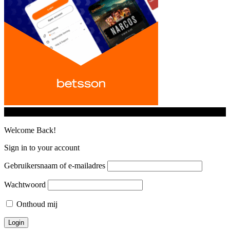
© iGamingindustry.org. All Rights Reserved.
Welcome Back!
Sign in to your account
Gebruikersnaam of e-mailadres
Wachtwoord
Onthoud mij