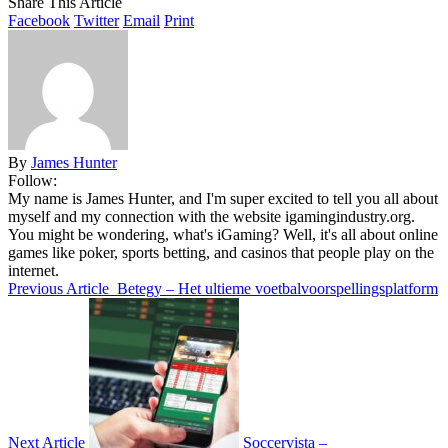
Share This Article
Facebook
Twitter
Email
Print
By
James Hunter
Follow:
My name is James Hunter, and I'm super excited to tell you all about
myself and my connection with the website igamingindustry.org.
You might be wondering, what's iGaming? Well, it's all about online
games like poker, sports betting, and casinos that people play on the
internet.
Previous Article
Betegy – Het ultieme voetbalvoorspellingsplatform
Next Article
Soccervista –