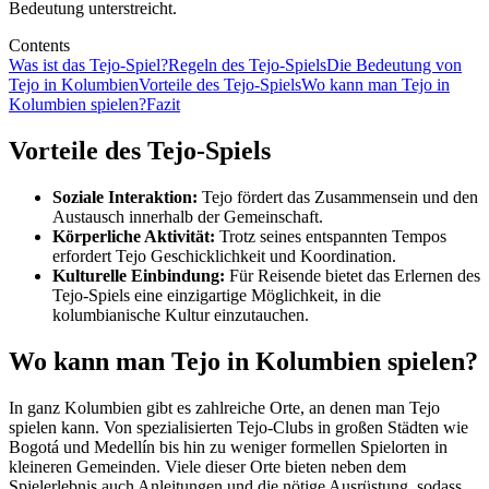
Bedeutung unterstreicht.
Contents
Was ist das Tejo-Spiel?
Regeln des Tejo-Spiels
Die Bedeutung von
Tejo in Kolumbien
Vorteile des Tejo-Spiels
Wo kann man Tejo in
Kolumbien spielen?
Fazit
Vorteile des Tejo-Spiels
Soziale Interaktion:
Tejo fördert das Zusammensein und den
Austausch innerhalb der Gemeinschaft.
Körperliche Aktivität:
Trotz seines entspannten Tempos
erfordert Tejo Geschicklichkeit und Koordination.
Kulturelle Einbindung:
Für Reisende bietet das Erlernen des
Tejo-Spiels eine einzigartige Möglichkeit, in die
kolumbianische Kultur einzutauchen.
Wo kann man Tejo in Kolumbien spielen?
In ganz Kolumbien gibt es zahlreiche Orte, an denen man Tejo
spielen kann. Von spezialisierten Tejo-Clubs in großen Städten wie
Bogotá und Medellín bis hin zu weniger formellen Spielorten in
kleineren Gemeinden. Viele dieser Orte bieten neben dem
Spielerlebnis auch Anleitungen und die nötige Ausrüstung, sodass