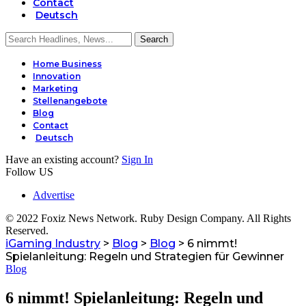
Contact
Deutsch
Home Business
Innovation
Marketing
Stellenangebote
Blog
Contact
Deutsch
Have an existing account?
Sign In
Follow US
Advertise
© 2022 Foxiz News Network. Ruby Design Company. All Rights
Reserved.
iGaming Industry
>
Blog
>
Blog
>
6 nimmt!
Spielanleitung: Regeln und Strategien für Gewinner
Blog
6 nimmt! Spielanleitung: Regeln und