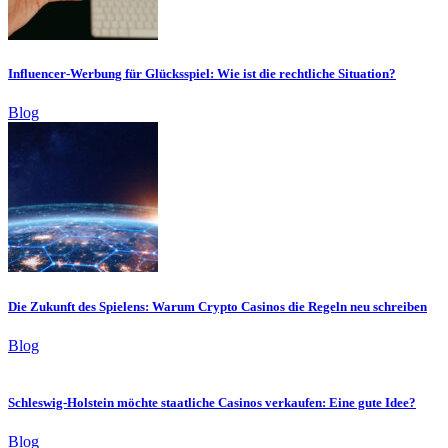
Influencer-Werbung für Glücksspiel: Wie ist die rechtliche Situation?
Blog
Die Zukunft des Spielens: Warum Crypto Casinos die Regeln neu schreiben
Blog
Schleswig-Holstein möchte staatliche Casinos verkaufen: Eine gute Idee?
Blog