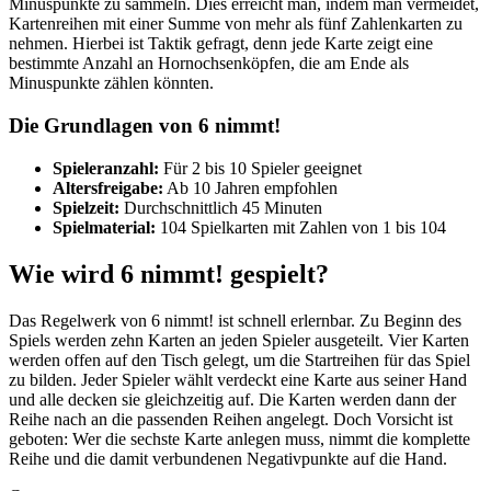
Minuspunkte zu sammeln. Dies erreicht man, indem man vermeidet,
Kartenreihen mit einer Summe von mehr als fünf Zahlenkarten zu
nehmen. Hierbei ist Taktik gefragt, denn jede Karte zeigt eine
bestimmte Anzahl an Hornochsenköpfen, die am Ende als
Minuspunkte zählen könnten.
Die Grundlagen von 6 nimmt!
Spieleranzahl:
Für 2 bis 10 Spieler geeignet
Altersfreigabe:
Ab 10 Jahren empfohlen
Spielzeit:
Durchschnittlich 45 Minuten
Spielmaterial:
104 Spielkarten mit Zahlen von 1 bis 104
Wie wird 6 nimmt! gespielt?
Das Regelwerk von 6 nimmt! ist schnell erlernbar. Zu Beginn des
Spiels werden zehn Karten an jeden Spieler ausgeteilt. Vier Karten
werden offen auf den Tisch gelegt, um die Startreihen für das Spiel
zu bilden. Jeder Spieler wählt verdeckt eine Karte aus seiner Hand
und alle decken sie gleichzeitig auf. Die Karten werden dann der
Reihe nach an die passenden Reihen angelegt. Doch Vorsicht ist
geboten: Wer die sechste Karte anlegen muss, nimmt die komplette
Reihe und die damit verbundenen Negativpunkte auf die Hand.