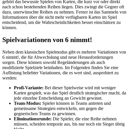
gehört das bewusste Spielen von Karten, die kurz vor oder direkt
nach schon bestehenden Reihen liegen. Dies zwingt die Gegner oft
dazu, unerwünschte Reihen zu nehmen. Ferner ist das Sammeln von
Informationen über die nicht mehr verfügbaren Karten im Spiel
entscheidend, um die Wahrscheinlichkeiten besser einschätzen zu
können.
Spielvariationen von 6 nimmt!
Neben dem klassischen Spielmodus gibt es mehrere Variationen von
6 nimmt!, die für Abwechslung und neue Herausforderungen
sorgen. Diese können sowohl Regeländerungen als auch
modifizierte Spielziele beinhalten. Im Folgenden finden Sie eine
Auflistung beliebter Variationen, die es wert sind, ausprobiert zu
werden:
Profi-Variante:
Bei dieser Spielweise wird mit weniger
Karten gespielt, was das Spiel deutlich strategischer macht, da
jede einzelne Entscheidung an Gewicht gewinnt.
Team-Modus:
Spieler können in Teams antreten und
gemeinsame Strategien entwickeln, um gegen die
gegnerischen Teams zu gewinnen.
Eliminationsrunde:
Die Spieler, die eine Reihe nehmen
müssen, scheiden temporär aus, bis nur noch ein Sieger übrig