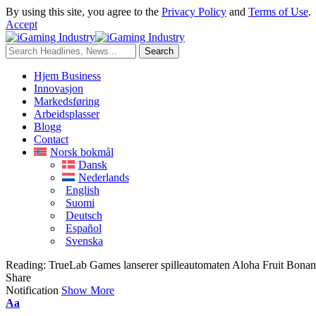
By using this site, you agree to the
Privacy Policy
and
Terms of Use
.
Accept
Hjem Business
Innovasjon
Markedsføring
Arbeidsplasser
Blogg
Contact
Norsk bokmål
Dansk
Nederlands
English
Suomi
Deutsch
Español
Svenska
Reading:
TrueLab Games lanserer spilleautomaten Aloha Fruit Bona
Share
Notification
Show More
Aa