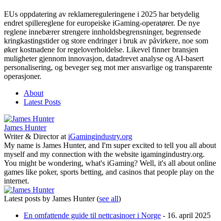
EUs oppdatering av reklamereguleringene i 2025 har betydelig
endret spillereglene for europeiske iGaming-operatører. De nye
reglene innebærer strengere innholdsbegrensninger, begrensede
kringkastingstider og store endringer i bruk av påvirkere, noe som
øker kostnadene for regeloverholdelse. Likevel finner bransjen
muligheter gjennom innovasjon, datadrevet analyse og AI-basert
personalisering, og beveger seg mot mer ansvarlige og transparente
operasjoner.
About
Latest Posts
James Hunter
Writer & Director
at
iGamingindustry.org
My name is James Hunter, and I'm super excited to tell you all about
myself and my connection with the website igamingindustry.org.
You might be wondering, what's iGaming? Well, it's all about online
games like poker, sports betting, and casinos that people play on the
internet.
Latest posts by James Hunter
(
see all
)
En omfattende guide til nettcasinoer i Norge
- 16. april 2025