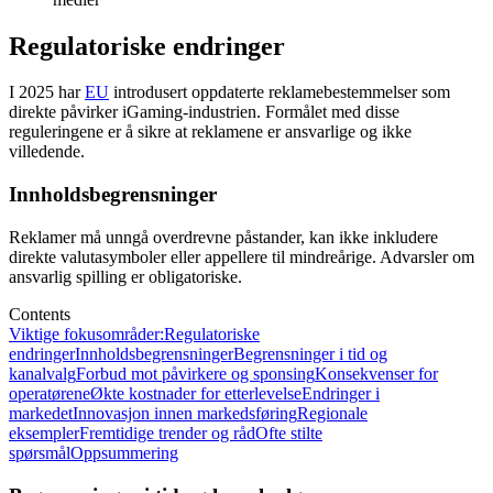
Regulatoriske endringer
I 2025 har
EU
introdusert oppdaterte reklamebestemmelser som
direkte påvirker iGaming-industrien. Formålet med disse
reguleringene er å sikre at reklamene er ansvarlige og ikke
villedende.
Innholdsbegrensninger
Reklamer må unngå overdrevne påstander, kan ikke inkludere
direkte valutasymboler eller appellere til mindreårige. Advarsler om
ansvarlig spilling er obligatoriske.
Contents
Viktige fokusområder:
Regulatoriske
endringer
Innholdsbegrensninger
Begrensninger i tid og
kanalvalg
Forbud mot påvirkere og sponsing
Konsekvenser for
operatørene
Økte kostnader for etterlevelse
Endringer i
markedet
Innovasjon innen markedsføring
Regionale
eksempler
Fremtidige trender og råd
Ofte stilte
spørsmål
Oppsummering