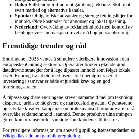
Italia:
Fullstendig forbud mot gambling-reklame. Skift mot
svart marked og alternative kanaler.
Spania:
Obligatoriske advarsler og strenge retningslinjer for
innhold. Økte kostnader for annonser og lokal tilpasning.
Nederland:
Overvåking av reklameinnhold med kontroll av
betalingsevne. Innovasjon drevet av AI og personalisering.
Fremtidige trender og råd
Endringene i 2025 ventes å stimulere ytterligere innovasjon i den
europeiske iGaming-sektoren. Operatører bruker i økende grad
datadrevne strategier for å lage tilpasset innhold som følger lokale
lover. Erfaring fra arbeid med lisensierte operatører viser at
investering i samsvar er både et juridisk krav og en god
forretningsstrategi.
Å tilpasse seg disse endringene krever samarbeid mellom teknologi-
eksperter, juridiske rådgivere og markedsføringsteam. Operatørene
bør utvikle kreative kampanjer og bruke avansert programvare for å
overvåke reklameinnhold i sanntid. Denne proaktive tilnærmingen
gir en konkurransefordel samtidig som kundenes tillit sikres.
For ytterligere informasjon om ansvarlig spill og lisensstandarder, se
Wikipedias side om gamblingregulering
.