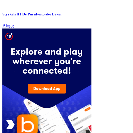
Styrkeløft I De Paralympiske Leker
Blogg