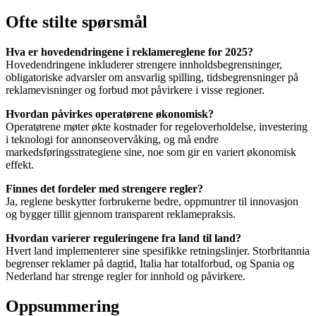
Ofte stilte spørsmål
Hva er hovedendringene i reklamereglene for 2025?
Hovedendringene inkluderer strengere innholdsbegrensninger,
obligatoriske advarsler om ansvarlig spilling, tidsbegrensninger på
reklamevisninger og forbud mot påvirkere i visse regioner.
Hvordan påvirkes operatørene økonomisk?
Operatørene møter økte kostnader for regeloverholdelse, investering
i teknologi for annonseovervåking, og må endre
markedsføringsstrategiene sine, noe som gir en variert økonomisk
effekt.
Finnes det fordeler med strengere regler?
Ja, reglene beskytter forbrukerne bedre, oppmuntrer til innovasjon
og bygger tillit gjennom transparent reklamepraksis.
Hvordan varierer reguleringene fra land til land?
Hvert land implementerer sine spesifikke retningslinjer. Storbritannia
begrenser reklamer på dagtid, Italia har totalforbud, og Spania og
Nederland har strenge regler for innhold og påvirkere.
Oppsummering