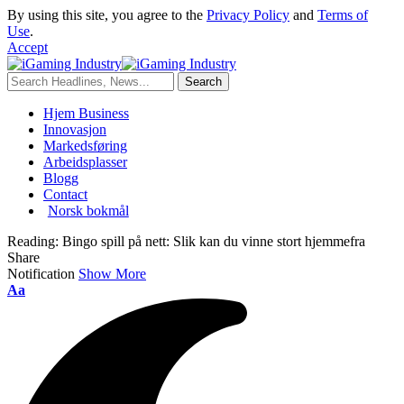
By using this site, you agree to the
Privacy Policy
and
Terms of
Use
.
Accept
Hjem Business
Innovasjon
Markedsføring
Arbeidsplasser
Blogg
Contact
Norsk bokmål
Reading:
Bingo spill på nett: Slik kan du vinne stort hjemmefra
Share
Notification
Show More
Aa