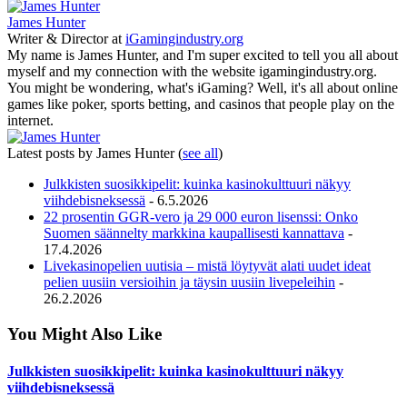
James Hunter
Writer & Director
at
iGamingindustry.org
My name is James Hunter, and I'm super excited to tell you all about
myself and my connection with the website igamingindustry.org.
You might be wondering, what's iGaming? Well, it's all about online
games like poker, sports betting, and casinos that people play on the
internet.
Latest posts by James Hunter
(
see all
)
Julkkisten suosikkipelit: kuinka kasinokulttuuri näkyy
viihdebisneksessä
- 6.5.2026
22 prosentin GGR-vero ja 29 000 euron lisenssi: Onko
Suomen säännelty markkina kaupallisesti kannattava
-
17.4.2026
Livekasinopelien uutisia – mistä löytyvät alati uudet ideat
pelien uusiin versioihin ja täysin uusiin livepeleihin
-
26.2.2026
You Might Also Like
Julkkisten suosikkipelit: kuinka kasinokulttuuri näkyy
viihdebisneksessä