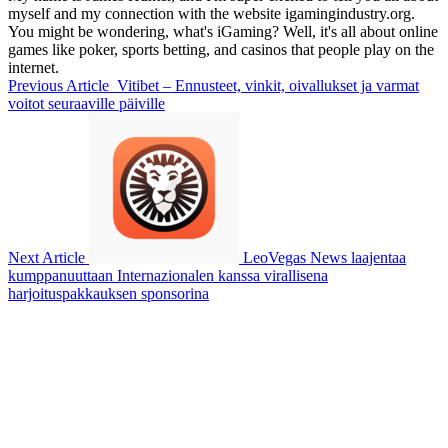
myself and my connection with the website igamingindustry.org.
You might be wondering, what's iGaming? Well, it's all about online
games like poker, sports betting, and casinos that people play on the
internet.
Previous Article
Vitibet – Ennusteet, vinkit, oivallukset ja varmat
voitot seuraaville päiville
Next Article
LeoVegas News laajentaa
kumppanuuttaan Internazionalen kanssa virallisena
harjoituspakkauksen sponsorina