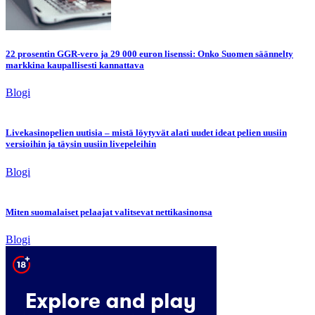
22 prosentin GGR-vero ja 29 000 euron lisenssi: Onko Suomen säännelty
markkina kaupallisesti kannattava
Blogi
Livekasinopelien uutisia – mistä löytyvät alati uudet ideat pelien uusiin
versioihin ja täysin uusiin livepeleihin
Blogi
Miten suomalaiset pelaajat valitsevat nettikasinonsa
Blogi