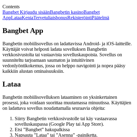
Contents
Bangbet Kirjaudu sisään
Bangbetin kasino
Bangbet
App
Lataa
Kenia
Tervetuliaisbonus
Rekisteröinti
Päätelmä
Bangbet App
Bangbetin mobiilisovellus on ladattavissa Android- ja iOS-laitteille.
Käyttäjät voivat helposti ladata sovelluksen Bangbetin
verkkosivustolta tai vastaavista sovelluskaupoista. Sovellus on
suunniteltu tarjoamaan saumaton ja intuitiivinen
vedonlyöntikokemus, jossa on helppo navigointi ja nopea pääsy
kaikkiin alustan ominaisuuksiin.
Lataa
Bangbetin mobiilisovelluksen lataaminen on yksinkertainen
prosessi, joka voidaan suorittaa muutamassa minuutissa. Käyttäjien
on ladattava sovellus noudattamalla seuraavia ohjeita:
Siirry Bangbetin verkkosivustolle tai käy vastaavassa
sovelluskaupassa (Google Play tai App Store).
Etsi ”Bangbet” hakupalkissa
Napsauta ”Lataa” tai ”Asenna” -painiketta.