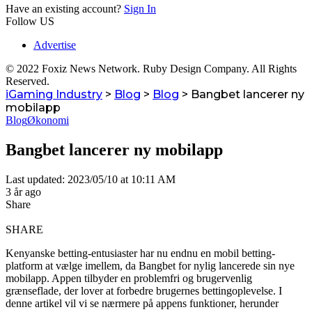
Have an existing account?
Sign In
Follow US
Advertise
© 2022 Foxiz News Network. Ruby Design Company. All Rights
Reserved.
iGaming Industry
>
Blog
>
Blog
>
Bangbet lancerer ny
mobilapp
Blog
Økonomi
Bangbet lancerer ny mobilapp
Last updated: 2023/05/10 at 10:11 AM
3 år ago
Share
SHARE
Kenyanske betting-entusiaster har nu endnu en mobil betting-
platform at vælge imellem, da Bangbet for nylig lancerede sin nye
mobilapp. Appen tilbyder en problemfri og brugervenlig
grænseflade, der lover at forbedre brugernes bettingoplevelse. I
denne artikel vil vi se nærmere på appens funktioner, herunder