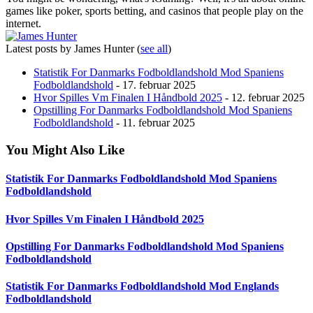
games like poker, sports betting, and casinos that people play on the
internet.
Latest posts by James Hunter
(
see all
)
Statistik For Danmarks Fodboldlandshold Mod Spaniens
Fodboldlandshold
- 17. februar 2025
Hvor Spilles Vm Finalen I Håndbold 2025
- 12. februar 2025
Opstilling For Danmarks Fodboldlandshold Mod Spaniens
Fodboldlandshold
- 11. februar 2025
You Might Also Like
Statistik For Danmarks Fodboldlandshold Mod Spaniens
Fodboldlandshold
Hvor Spilles Vm Finalen I Håndbold 2025
Opstilling For Danmarks Fodboldlandshold Mod Spaniens
Fodboldlandshold
Statistik For Danmarks Fodboldlandshold Mod Englands
Fodboldlandshold