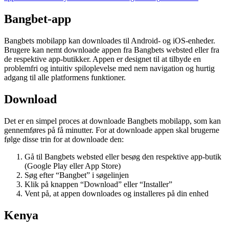
Bangbet-app
Bangbets mobilapp kan downloades til Android- og iOS-enheder.
Brugere kan nemt downloade appen fra Bangbets websted eller fra
de respektive app-butikker. Appen er designet til at tilbyde en
problemfri og intuitiv spiloplevelse med nem navigation og hurtig
adgang til alle platformens funktioner.
Download
Det er en simpel proces at downloade Bangbets mobilapp, som kan
gennemføres på få minutter. For at downloade appen skal brugerne
følge disse trin for at downloade den:
Gå til Bangbets websted eller besøg den respektive app-butik
(Google Play eller App Store)
Søg efter “Bangbet” i søgelinjen
Klik på knappen “Download” eller “Installer”
Vent på, at appen downloades og installeres på din enhed
Kenya