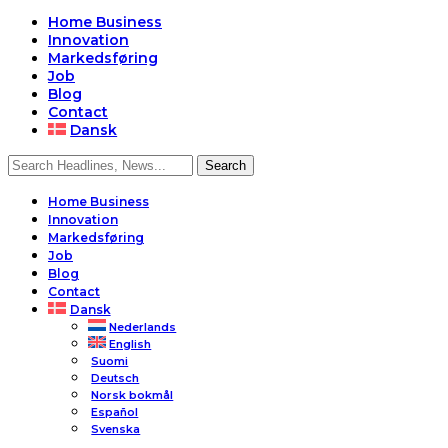
Home Business
Innovation
Markedsføring
Job
Blog
Contact
Dansk
Home Business
Innovation
Markedsføring
Job
Blog
Contact
Dansk
Nederlands
English
Suomi
Deutsch
Norsk bokmål
Español
Svenska