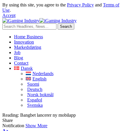
By using this site, you agree to the
Privacy Policy
and
Terms of
Use
.
Accept
Home Business
Innovation
Markedsføring
Job
Blog
Contact
Dansk
Nederlands
English
Suomi
Deutsch
Norsk bokmål
Español
Svenska
Reading:
Bangbet lancerer ny mobilapp
Share
Notification
Show More
Aa