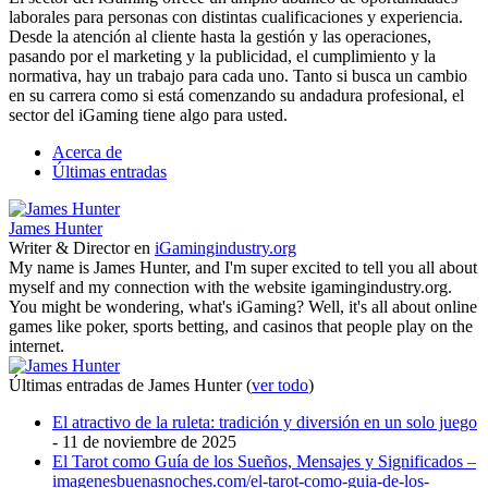
laborales para personas con distintas cualificaciones y experiencia.
Desde la atención al cliente hasta la gestión y las operaciones,
pasando por el marketing y la publicidad, el cumplimiento y la
normativa, hay un trabajo para cada uno. Tanto si busca un cambio
en su carrera como si está comenzando su andadura profesional, el
sector del iGaming tiene algo para usted.
Acerca de
Últimas entradas
James Hunter
Writer & Director
en
iGamingindustry.org
My name is James Hunter, and I'm super excited to tell you all about
myself and my connection with the website igamingindustry.org.
You might be wondering, what's iGaming? Well, it's all about online
games like poker, sports betting, and casinos that people play on the
internet.
Últimas entradas de James Hunter
(
ver todo
)
El atractivo de la ruleta: tradición y diversión en un solo juego
- 11 de noviembre de 2025
El Tarot como Guía de los Sueños, Mensajes y Significados –
imagenesbuenasnoches.com/el-tarot-como-guia-de-los-