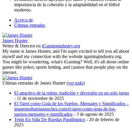
importancia de la cohesión y la adaptabilidad en el fútbol
moderno.
Acerca de
Últimas entradas
James Hunter
Writer & Director
en
iGamingindustry.org
My name is James Hunter, and I'm super excited to tell you all about
myself and my connection with the website igamingindustry.org.
You might be wondering, what's iGaming? Well, it's all about online
games like poker, sports betting, and casinos that people play on the
internet.
Últimas entradas de James Hunter
(
ver todo
)
El atractivo de la ruleta: tradición y diversión en un solo juego
- 11 de noviembre de 2025
El Tarot como Guía de los Sueños, Mensajes y Significados –
imagenesbuenasnoches.com/el-tarot-como-guia-de-los-
suenos-mensajes-y-significados
- 3 de agosto de 2025
Tenis En Silla De Ruedas Paralímpico
- 20 de febrero de
2025