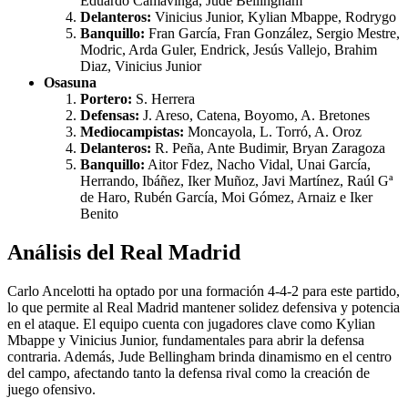
Eduardo Camavinga, Jude Bellingham
Delanteros:
Vinicius Junior, Kylian Mbappe, Rodrygo
Banquillo:
Fran García, Fran González, Sergio Mestre,
Modric, Arda Guler, Endrick, Jesús Vallejo, Brahim
Diaz, Vinicius Junior
Osasuna
Portero:
S. Herrera
Defensas:
J. Areso, Catena, Boyomo, A. Bretones
Mediocampistas:
Moncayola, L. Torró, A. Oroz
Delanteros:
R. Peña, Ante Budimir, Bryan Zaragoza
Banquillo:
Aitor Fdez, Nacho Vidal, Unai García,
Herrando, Ibáñez, Iker Muñoz, Javi Martínez, Raúl Gª
de Haro, Rubén García, Moi Gómez, Arnaiz e Iker
Benito
Análisis del Real Madrid
Carlo Ancelotti ha optado por una formación 4-4-2 para este partido,
lo que permite al Real Madrid mantener solidez defensiva y potencia
en el ataque. El equipo cuenta con jugadores clave como Kylian
Mbappe y Vinicius Junior, fundamentales para abrir la defensa
contraria. Además, Jude Bellingham brinda dinamismo en el centro
del campo, afectando tanto la defensa rival como la creación de
juego ofensivo.