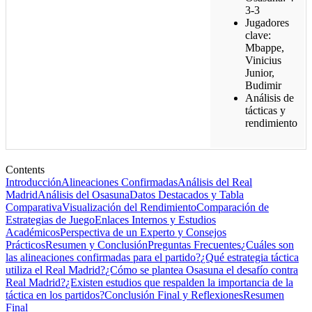
3-3
Jugadores
clave:
Mbappe,
Vinicius
Junior,
Budimir
Análisis de
tácticas y
rendimiento
Contents
Introducción
Alineaciones Confirmadas
Análisis del Real
Madrid
Análisis del Osasuna
Datos Destacados y Tabla
Comparativa
Visualización del Rendimiento
Comparación de
Estrategias de Juego
Enlaces Internos y Estudios
Académicos
Perspectiva de un Experto y Consejos
Prácticos
Resumen y Conclusión
Preguntas Frecuentes
¿Cuáles son
las alineaciones confirmadas para el partido?
¿Qué estrategia táctica
utiliza el Real Madrid?
¿Cómo se plantea Osasuna el desafío contra
Real Madrid?
¿Existen estudios que respalden la importancia de la
táctica en los partidos?
Conclusión Final y Reflexiones
Resumen
Final