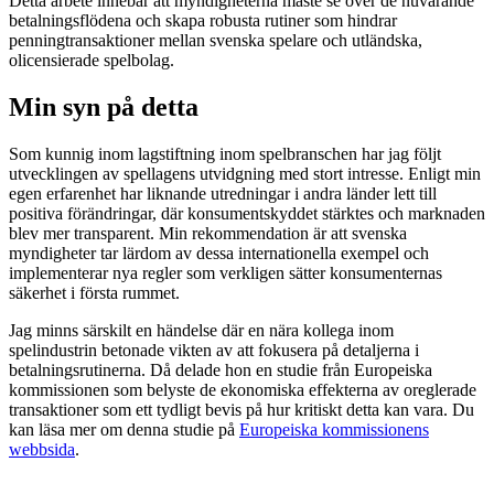
Detta arbete innebär att myndigheterna måste se över de nuvarande
betalningsflödena och skapa robusta rutiner som hindrar
penningtransaktioner mellan svenska spelare och utländska,
olicensierade spelbolag.
Min syn på detta
Som kunnig inom lagstiftning inom spelbranschen har jag följt
utvecklingen av spellagens utvidgning med stort intresse. Enligt min
egen erfarenhet har liknande utredningar i andra länder lett till
positiva förändringar, där konsumentskyddet stärktes och marknaden
blev mer transparent. Min rekommendation är att svenska
myndigheter tar lärdom av dessa internationella exempel och
implementerar nya regler som verkligen sätter konsumenternas
säkerhet i första rummet.
Jag minns särskilt en händelse där en nära kollega inom
spelindustrin betonade vikten av att fokusera på detaljerna i
betalningsrutinerna. Då delade hon en studie från Europeiska
kommissionen som belyste de ekonomiska effekterna av oreglerade
transaktioner som ett tydligt bevis på hur kritiskt detta kan vara. Du
kan läsa mer om denna studie på
Europeiska kommissionens
webbsida
.