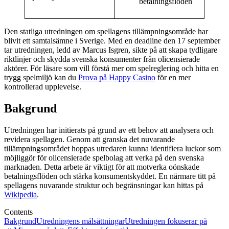
betalningsflöden
Den statliga utredningen om spellagens tillämpningsområde har
blivit ett samtalsämne i Sverige. Med en deadline den 17 september
tar utredningen, ledd av Marcus Isgren, sikte på att skapa tydligare
riktlinjer och skydda svenska konsumenter från olicensierade
aktörer. För läsare som vill förstå mer om spelreglering och hitta en
trygg spelmiljö kan du
Prova på Happy Casino
för en mer
kontrollerad upplevelse.
Bakgrund
Utredningen har initierats på grund av ett behov att analysera och
revidera spellagen. Genom att granska det nuvarande
tillämpningsområdet hoppas utredaren kunna identifiera luckor som
möjliggör för olicensierade spelbolag att verka på den svenska
marknaden. Detta arbete är viktigt för att motverka oönskade
betalningsflöden och stärka konsumentskyddet. En närmare titt på
spellagens nuvarande struktur och begränsningar kan hittas på
Wikipedia
.
Contents
Bakgrund
Utredningens målsättningar
Utredningen fokuserar på