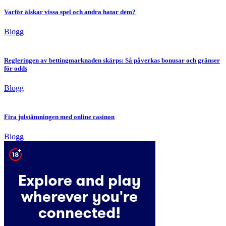
Varför älskar vissa spel och andra hatar dem?
Blogg
Regleringen av bettingmarknaden skärps: Så påverkas bonusar och gränser
för odds
Blogg
Fira julstämningen med online casinon
Blogg