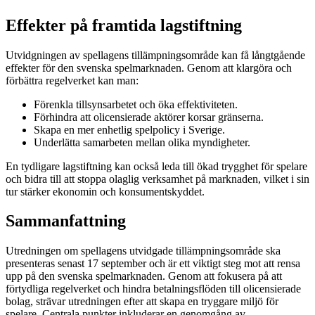
Effekter på framtida lagstiftning
Utvidgningen av spellagens tillämpningsområde kan få långtgående
effekter för den svenska spelmarknaden. Genom att klargöra och
förbättra regelverket kan man:
Förenkla tillsynsarbetet och öka effektiviteten.
Förhindra att olicensierade aktörer korsar gränserna.
Skapa en mer enhetlig spelpolicy i Sverige.
Underlätta samarbeten mellan olika myndigheter.
En tydligare lagstiftning kan också leda till ökad trygghet för spelare
och bidra till att stoppa olaglig verksamhet på marknaden, vilket i sin
tur stärker ekonomin och konsumentskyddet.
Sammanfattning
Utredningen om spellagens utvidgade tillämpningsområde ska
presenteras senast 17 september och är ett viktigt steg mot att rensa
upp på den svenska spelmarknaden. Genom att fokusera på att
förtydliga regelverket och hindra betalningsflöden till olicensierade
bolag, strävar utredningen efter att skapa en tryggare miljö för
spelare. Centrala punkter inkluderar en genomgång av