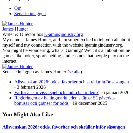
Om
Senaste inläggen
James Hunter
Writer & Director
hos
iGamingindustry.org
My name is James Hunter, and I'm super excited to tell you all about
myself and my connection with the website igamingindustry.org.
You might be wondering, what's iGaming? Well, it's all about online
games like poker, sports betting, and casinos that people play on the
internet.
Senaste inläggen av James Hunter
(
se alla
)
Allsvenskan 2026: odds, favoriter och skrällar inför säsongen
- 3 februari 2026
Varför älskar vissa spel och andra hatar dem?
- 6 januari 2026
Regleringen av bettingmarknaden skärps: Så påverkas
bonusar och gränser för odds
- 19 december 2025
You Might Also Like
Allsvenskan 2026: odds, favoriter och skrällar inför säsongen