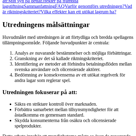
att:
Min syn på detta
Effekter på framtida
lagstiftning
Sammanfattning
FAQ
Varför genomförs utredningen?
Vad
är riktningskriteriet?
Vilka effekter kan ett utökat lagrum ha?
Utredningens målsättningar
Huvudmålet med utredningen är att förtydliga och bredda spellagens
tillämpningsområde. Följande huvudpunkter är centrala:
Analys av nuvarande bestämmelser och möjliga förbättringar.
Granskning av det så kallade riktningskriteriet.
Identifiering av metoder att förhindra betalningsflöden mellan
svenska användare och olicensierade aktörer.
Bedömning av konsekvenserna av ett utökat regelverk för
andra lagar som reglerar spel.
Utredningen fokuserar på att:
Säkra en striktare kontroll över marknaden.
Förbättra samarbetet mellan tillsynsmyndigheter för att
åstadkomma en gemensam standard.
Skydda konsumenterna från osäkra och olicensierade
spelprodukter.