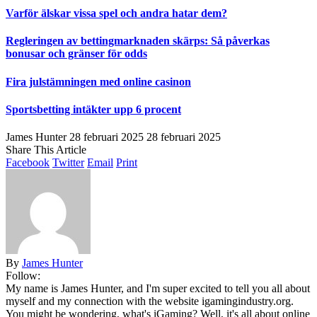
Varför älskar vissa spel och andra hatar dem?
Regleringen av bettingmarknaden skärps: Så påverkas
bonusar och gränser för odds
Fira julstämningen med online casinon
Sportsbetting intäkter upp 6 procent
James Hunter
28 februari 2025
28 februari 2025
Share This Article
Facebook
Twitter
Email
Print
By
James Hunter
Follow:
My name is James Hunter, and I'm super excited to tell you all about
myself and my connection with the website igamingindustry.org.
You might be wondering, what's iGaming? Well, it's all about online