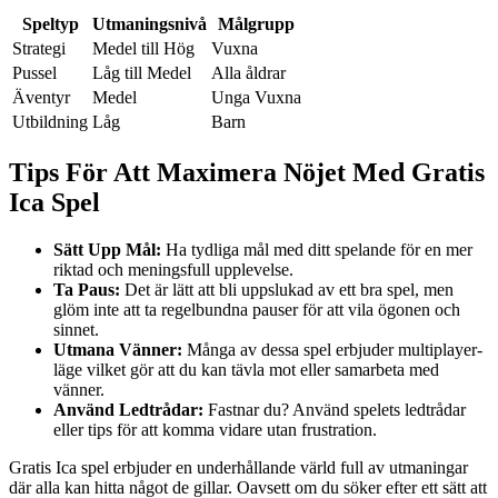
Speltyp
Utmaningsnivå
Målgrupp
Strategi
Medel till Hög
Vuxna
Pussel
Låg till Medel
Alla åldrar
Äventyr
Medel
Unga Vuxna
Utbildning
Låg
Barn
Tips För Att Maximera Nöjet Med Gratis
Ica Spel
Sätt Upp Mål:
Ha tydliga mål med ditt spelande för en mer
riktad och meningsfull upplevelse.
Ta Paus:
Det är lätt att bli uppslukad av ett bra spel, men
glöm inte att ta regelbundna pauser för att vila ögonen och
sinnet.
Utmana Vänner:
Många av dessa spel erbjuder multiplayer-
läge vilket gör att du kan tävla mot eller samarbeta med
vänner.
Använd Ledtrådar:
Fastnar du? Använd spelets ledtrådar
eller tips för att komma vidare utan frustration.
Gratis Ica spel erbjuder en underhållande värld full av utmaningar
där alla kan hitta något de gillar. Oavsett om du söker efter ett sätt att