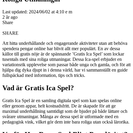
Last updated: 2024/06/02 at 4:10 e m
2 år ago
Share
SHARE
Att hitta underhållande och engagerande aktiviteter utan att behöva
spendera pengar online har blivit allt mer populärt. En av dessa
källor till gratis nöje är de spännande ’Gratis Ica Spel’ som lockar
tusentals med sina roliga utmaningar. Dessa Ica-spel erbjuder en
variationsrik upplevelse som passar både unga och gamla, och för att
hjälpa dig dyka djupt in i denna värld, har vi sammanställt en guide
fullspäckad med information, tips och tricks.
Vad är Gratis Ica Spel?
Gratis Ica Spel är en samling digitala spel som kan spelas online
eller genom appar, helt kostnadsfritt. De är skapade för att ge
maximal underhållning samtidigt som de bjuder på både lättare och
svårare utmaningar. Många av dessa spel är utformade med en
pedagogisk vink, vilket gör dem inte bara roliga utan också lärorika.