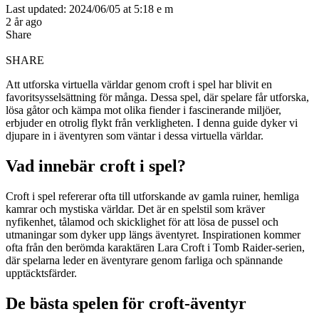
Last updated: 2024/06/05 at 5:18 e m
2 år ago
Share
SHARE
Att utforska virtuella världar genom croft i spel har blivit en
favoritsysselsättning för många. Dessa spel, där spelare får utforska,
lösa gåtor och kämpa mot olika fiender i fascinerande miljöer,
erbjuder en otrolig flykt från verkligheten. I denna guide dyker vi
djupare in i äventyren som väntar i dessa virtuella världar.
Vad innebär croft i spel?
Croft i spel refererar ofta till utforskande av gamla ruiner, hemliga
kamrar och mystiska världar. Det är en spelstil som kräver
nyfikenhet, tålamod och skicklighet för att lösa de pussel och
utmaningar som dyker upp längs äventyret. Inspirationen kommer
ofta från den berömda karaktären Lara Croft i Tomb Raider-serien,
där spelarna leder en äventyrare genom farliga och spännande
upptäcktsfärder.
De bästa spelen för croft-äventyr