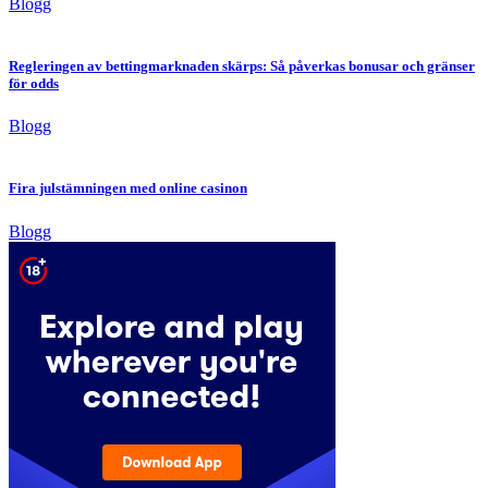
Blogg
Regleringen av bettingmarknaden skärps: Så påverkas bonusar och gränser
för odds
Blogg
Fira julstämningen med online casinon
Blogg