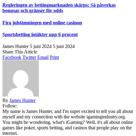
Regleringen av bettingmarknaden skärps: Så påverkas
bonusar och gränser för odds
Fira julstämningen med online casinon
Sportsbetting intäkter upp 6 procent
James Hunter
5 juni 2024
5 juni 2024
Share This Article
Facebook
Twitter
Email
Print
By
James Hunter
Follow:
My name is James Hunter, and I'm super excited to tell you all about
myself and my connection with the website igamingindustry.org.
You might be wondering, what's iGaming? Well, it's all about online
games like poker, sports betting, and casinos that people play on the
internet.