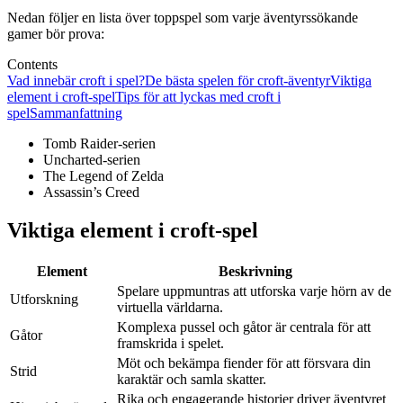
Nedan följer en lista över toppspel som varje äventyrssökande
gamer bör prova:
Contents
Vad innebär croft i spel?
De bästa spelen för croft-äventyr
Viktiga
element i croft-spel
Tips för att lyckas med croft i
spel
Sammanfattning
Tomb Raider-serien
Uncharted-serien
The Legend of Zelda
Assassin’s Creed
Viktiga element i croft-spel
Element
Beskrivning
Spelare uppmuntras att utforska varje hörn av de
Utforskning
virtuella världarna.
Komplexa pussel och gåtor är centrala för att
Gåtor
framskrida i spelet.
Möt och bekämpa fiender för att försvara din
Strid
karaktär och samla skatter.
Rika och engagerande historier driver äventyret