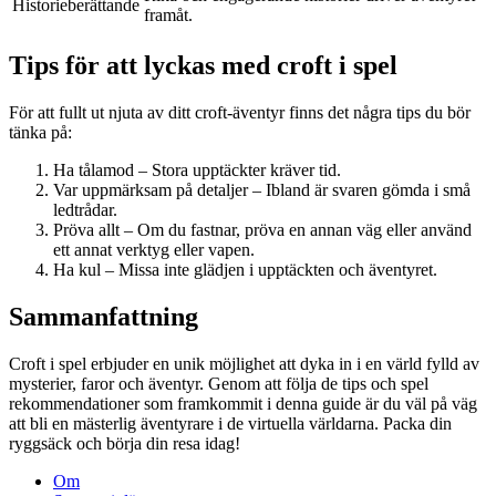
Historieberättande
framåt.
Tips för att lyckas med croft i spel
För att fullt ut njuta av ditt croft-äventyr finns det några tips du bör
tänka på:
Ha tålamod – Stora upptäckter kräver tid.
Var uppmärksam på detaljer – Ibland är svaren gömda i små
ledtrådar.
Pröva allt – Om du fastnar, pröva en annan väg eller använd
ett annat verktyg eller vapen.
Ha kul – Missa inte glädjen i upptäckten och äventyret.
Sammanfattning
Croft i spel erbjuder en unik möjlighet att dyka in i en värld fylld av
mysterier, faror och äventyr. Genom att följa de tips och spel
rekommendationer som framkommit i denna guide är du väl på väg
att bli en mästerlig äventyrare i de virtuella världarna. Packa din
ryggsäck och börja din resa idag!
Om