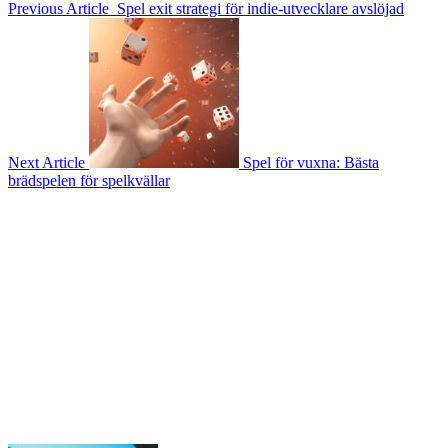
Previous Article
Spel exit strategi för indie-utvecklare avslöjad
Next Article
Spel för vuxna: Bästa
brädspelen för spelkvällar