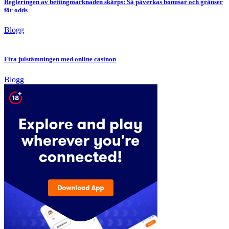
Regleringen av bettingmarknaden skärps: Så påverkas bonusar och gränser
för odds
Blogg
Fira julstämningen med online casinon
Blogg