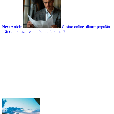
Next Article
Casino online alltmer populärt
– är casinoresan ett utdöende fenomen?