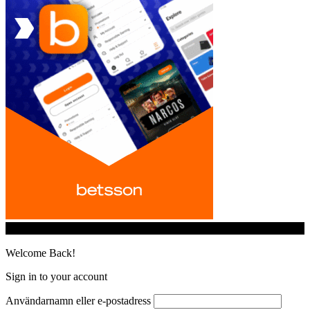
© iGamingindustry.org. All Rights Reserved.
Welcome Back!
Sign in to your account
Användarnamn eller e-postadress