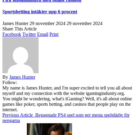
Sportsbetting intäkter upp 6 procent
James Hunter
29 november 2024
29 november 2024
Share This Article
Facebook
Twitter
Email
Print
By
James Hunter
Follow:
My name is James Hunter, and I'm super excited to tell you all about
myself and my connection with the website igamingindustry.org.
You might be wondering, what's iGaming? Well, it's all about online
games like poker, sports betting, and casinos that people play on the
internet.
Previous Article
Begagnade PS4 spel som ger mesta spelglädje för
pengarna