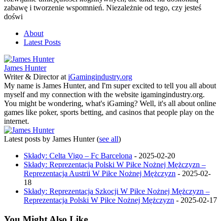
zabawę i tworzenie wspomnień. Niezależnie od tego, czy jesteś
doświ
About
Latest Posts
James Hunter
Writer & Director
at
iGamingindustry.org
My name is James Hunter, and I'm super excited to tell you all about
myself and my connection with the website igamingindustry.org.
You might be wondering, what's iGaming? Well, it's all about online
games like poker, sports betting, and casinos that people play on the
internet.
Latest posts by James Hunter
(
see all
)
Składy: Celta Vigo – Fc Barcelona
- 2025-02-20
Składy: Reprezentacja Polski W Piłce Nożnej Mężczyzn –
Reprezentacja Austrii W Piłce Nożnej Mężczyzn
- 2025-02-
18
Składy: Reprezentacja Szkocji W Piłce Nożnej Mężczyzn –
Reprezentacja Polski W Piłce Nożnej Mężczyzn
- 2025-02-17
You Might Also Like