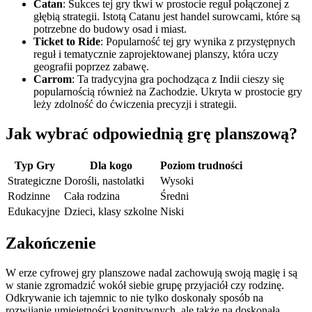
Catan
: Sukces tej gry tkwi w prostocie reguł połączonej z
głębią strategii. Istotą Catanu jest handel surowcami, które są
potrzebne do budowy osad i miast.
Ticket to Ride
: Popularność tej gry wynika z przystępnych
reguł i tematycznie zaprojektowanej planszy, która uczy
geografii poprzez zabawę.
Carrom
: Ta tradycyjna gra pochodząca z Indii cieszy się
popularnością również na Zachodzie. Ukryta w prostocie gry
leży zdolność do ćwiczenia precyzji i strategii.
Jak wybrać odpowiednią grę planszową?
Typ Gry
Dla kogo
Poziom trudności
Strategiczne
Dorośli, nastolatki
Wysoki
Rodzinne
Cała rodzina
Średni
Edukacyjne
Dzieci, klasy szkolne
Niski
Zakończenie
W erze cyfrowej gry planszowe nadal zachowują swoją magię i są
w stanie zgromadzić wokół siebie grupę przyjaciół czy rodzinę.
Odkrywanie ich tajemnic to nie tylko doskonały sposób na
rozwijanie umiejętności kognitywnych, ale także na doskonałą