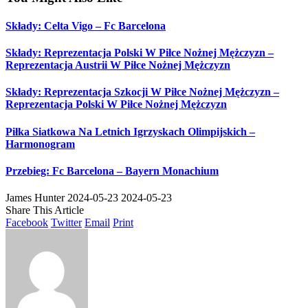
Składy: Celta Vigo – Fc Barcelona
Składy: Reprezentacja Polski W Piłce Nożnej Mężczyzn –
Reprezentacja Austrii W Piłce Nożnej Mężczyzn
Składy: Reprezentacja Szkocji W Piłce Nożnej Mężczyzn –
Reprezentacja Polski W Piłce Nożnej Mężczyzn
Piłka Siatkowa Na Letnich Igrzyskach Olimpijskich –
Harmonogram
Przebieg: Fc Barcelona – Bayern Monachium
James Hunter
2024-05-23
2024-05-23
Share This Article
Facebook
Twitter
Email
Print