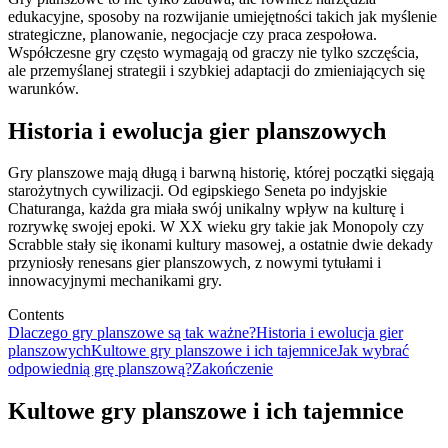
edukacyjne, sposoby na rozwijanie umiejętności takich jak myślenie
strategiczne, planowanie, negocjacje czy praca zespołowa.
Współczesne gry często wymagają od graczy nie tylko szczęścia,
ale przemyślanej strategii i szybkiej adaptacji do zmieniających się
warunków.
Historia i ewolucja gier planszowych
Gry planszowe mają długą i barwną historię, której początki sięgają
starożytnych cywilizacji. Od egipskiego Seneta po indyjskie
Chaturanga, każda gra miała swój unikalny wpływ na kulturę i
rozrywkę swojej epoki. W XX wieku gry takie jak Monopoly czy
Scrabble stały się ikonami kultury masowej, a ostatnie dwie dekady
przyniosły renesans gier planszowych, z nowymi tytułami i
innowacyjnymi mechanikami gry.
Contents
Dlaczego gry planszowe są tak ważne?
Historia i ewolucja gier
planszowych
Kultowe gry planszowe i ich tajemnice
Jak wybrać
odpowiednią grę planszową?
Zakończenie
Kultowe gry planszowe i ich tajemnice