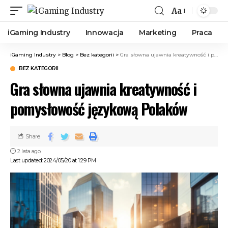
Aa
iGaming Industry
Innowacja
Marketing
Praca
iGaming Industry
>
Blog
>
Bez kategorii
>
Gra słowna ujawnia kreatywność i pomysłowość językową Polaków
BEZ KATEGORII
Gra słowna ujawnia kreatywność i
pomysłowość językową Polaków
Share
2 lata ago
Last updated: 2024/05/20 at 1:29 PM