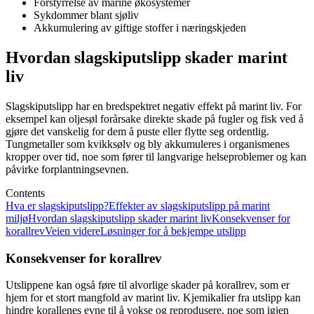
Forstyrrelse av marine økosystemer
Sykdommer blant sjøliv
Akkumulering av giftige stoffer i næringskjeden
Hvordan slagskiputslipp skader marint
liv
Slagskiputslipp har en bredspektret negativ effekt på marint liv. For
eksempel kan oljesøl forårsake direkte skade på fugler og fisk ved å
gjøre det vanskelig for dem å puste eller flytte seg ordentlig.
Tungmetaller som kvikksølv og bly akkumuleres i organismenes
kropper over tid, noe som fører til langvarige helseproblemer og kan
påvirke forplantningsevnen.
Contents
Hva er slagskiputslipp?
Effekter av slagskiputslipp på marint
miljø
Hvordan slagskiputslipp skader marint liv
Konsekvenser for
korallrev
Veien videre
Løsninger for å bekjempe utslipp
Konsekvenser for korallrev
Utslippene kan også føre til alvorlige skader på korallrev, som er
hjem for et stort mangfold av marint liv. Kjemikalier fra utslipp kan
hindre korallenes evne til å vokse og reprodusere, noe som igjen