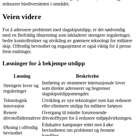
reduserer biodiversiteten i området.
Veien videre
For å adressere problemet med slagskiputslipp, er det nødvendig
med en flerfoldig tilnærming som inkluderer strengere reguleringer,
bedre kontrollrutiner og utvikling av grønnere teknologi for militære
skip. Offentlig bevissthet og engasjement er også viktig for å presse
frem endringer.
Løsninger for å bekjempe utslipp
Løsning
Beskrivelse
Innføring av strammere internasjonale lover
Strengere lover og
som direkte adresserer og begrenser
reguleringer
slagskiputslippsmengder.
Teknologisk
Utvikling av nye teknologier som kan redusere
innovasjon
eller eliminere utslipp fra militære fartøyer.
Renere
Overgang til mindre forurensende
drivstoffalternativer
drivstofftyper for å redusere miljøpåvirkningen.
Edukative kampanjer rettet mot å øke
Økning i offentlig
bevisstheten om problemet og fremme
bevissthet
handling.