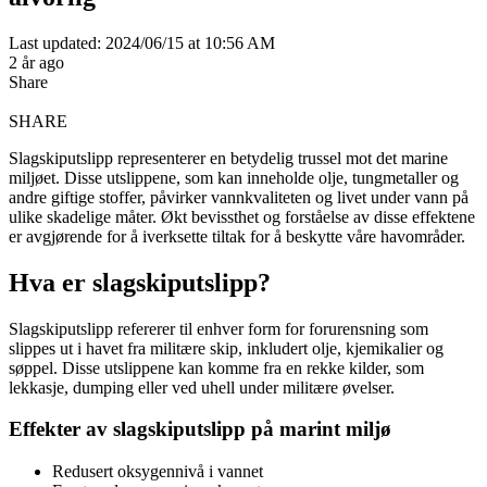
Last updated: 2024/06/15 at 10:56 AM
2 år ago
Share
SHARE
Slagskiputslipp representerer en betydelig trussel mot det marine
miljøet. Disse utslippene, som kan inneholde olje, tungmetaller og
andre giftige stoffer, påvirker vannkvaliteten og livet under vann på
ulike skadelige måter. Økt bevissthet og forståelse av disse effektene
er avgjørende for å iverksette tiltak for å beskytte våre havområder.
Hva er slagskiputslipp?
Slagskiputslipp refererer til enhver form for forurensning som
slippes ut i havet fra militære skip, inkludert olje, kjemikalier og
søppel. Disse utslippene kan komme fra en rekke kilder, som
lekkasje, dumping eller ved uhell under militære øvelser.
Effekter av slagskiputslipp på marint miljø
Redusert oksygennivå i vannet