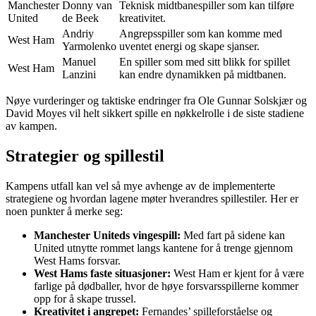
Manchester
Donny van
Teknisk midtbanespiller som kan tilføre
United
de Beek
kreativitet.
Andriy
Angrepsspiller som kan komme med
West Ham
Yarmolenko
uventet energi og skape sjanser.
Manuel
En spiller som med sitt blikk for spillet
West Ham
Lanzini
kan endre dynamikken på midtbanen.
Nøye vurderinger og taktiske endringer fra Ole Gunnar Solskjær og
David Moyes vil helt sikkert spille en nøkkelrolle i de siste stadiene
av kampen.
Strategier og spillestil
Kampens utfall kan vel så mye avhenge av de implementerte
strategiene og hvordan lagene møter hverandres spillestiler. Her er
noen punkter å merke seg:
Manchester Uniteds vingespill:
Med fart på sidene kan
United utnytte rommet langs kantene for å trenge gjennom
West Hams forsvar.
West Hams faste situasjoner:
West Ham er kjent for å være
farlige på dødballer, hvor de høye forsvarsspillerne kommer
opp for å skape trussel.
Kreativitet i angrepet:
Fernandes’ spilleforståelse og