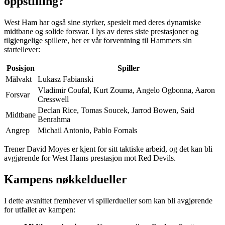
oppstilling?
West Ham har også sine styrker, spesielt med deres dynamiske
midtbane og solide forsvar. I lys av deres siste prestasjoner og
tilgjengelige spillere, her er vår forventning til Hammers sin
startellever:
Posisjon
Spiller
Målvakt
Lukasz Fabianski
Vladimir Coufal, Kurt Zouma, Angelo Ogbonna, Aaron
Forsvar
Cresswell
Declan Rice, Tomas Soucek, Jarrod Bowen, Said
Midtbane
Benrahma
Angrep
Michail Antonio, Pablo Fornals
Trener David Moyes er kjent for sitt taktiske arbeid, og det kan bli
avgjørende for West Hams prestasjon mot Red Devils.
Kampens nøkkeldueller
I dette avsnittet fremhever vi spillerdueller som kan bli avgjørende
for utfallet av kampen: