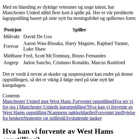
Med en blanding av dyktige veteraner og unge talent, har
Manchester United alltid flere kort å spille på. Her er vår predikerte
lagoppstilling basert på siste nytt fra treningsfeltet og spillernes form:
Posisjon
Spiller
Målvakt
David De Gea
Aaron Wan-Bissaka, Harry Maguire, Raphael Varane,
Forsvar
Luke Shaw
Midtbane
Fred, Scott McTominay, Bruno Fernandes
Angrep
Jadon Sancho, Cristiano Ronaldo, Marcus Rashford
Det er verdt å nevne at skader og suspensjoner kan endre på denne
oppstillingen, så det er viktig å følge med på siste nytt før
kampdagen.
Contents
Manchester United mot West Ham: Forventet oppstilling
Hva ser vi
for oss i Manchester Uniteds lagoppstilling?
Hva kan vi forvente av
West Hams oppstilling?
Kampens nøkkeldueller
Forventet innflytelse
fra benken
Strategier og spillestil
Avsluttende tanker
Hva kan vi forvente av West Hams