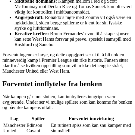
Midtbane dominans:
Kampen mellom Fred og Scott
McTominay mot Declan Rice og Tomas Soucek kan bli svært
viktig for kontrollen i midtbaneområdet.
Angrepskraft:
Ronaldo’s møte med Zouma vil også være en
nøkkelduell, siden begge spillerne er kjent for sin fysiske
styrke og luftdominans.
Kreative krefter:
Bruno Fernandes’ evne til å skape sjanser
kan sette West Hams forsvar på prøve, spesielt i samspill med
Rashford og Sancho.
Forventningene er høye, og dette oppgjøret ser ut til å bli nok en
minneverdig kamp i Premier League sin rike historie. Fansen sitter
klar for å se hvilken oppstilling som vil trekke det lengste strået,
Manchester United eller West Ham.
Forventet innflytelse fra benken
Når kampen går mot slutten, kan innbytteres inngripen være
avgjørende. Under ser vi mulige spillere som kan komme fra benken
og påvirke kampens utfall:
Lag
Spiller
Forventet innvirkning
Manchester
Edinson
En rutinert spiss som kan snu kamper med
United
Cavani
sin målteft.