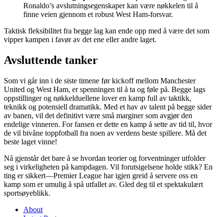
Ronaldo’s avslutningsegenskaper kan være nøkkelen til å
finne veien gjennom et robust West Ham-forsvar.
Taktisk fleksibilitet fra begge lag kan ende opp med å være det som
vipper kampen i favør av det ene eller andre laget.
Avsluttende tanker
Som vi går inn i de siste timene før kickoff mellom Manchester
United og West Ham, er spenningen til å ta og føle på. Begge lags
oppstillinger og nøkkelduellene lover en kamp full av taktikk,
teknikk og potensiell dramatikk. Med et hav av talent på begge sider
av banen, vil det definitivt være små marginer som avgjør den
endelige vinneren. For fansen er dette en kamp å sette av tid til, hvor
de vil bivåne toppfotball fra noen av verdens beste spillere. Må det
beste laget vinne!
Nå gjenstår det bare å se hvordan teorier og forventninger utfolder
seg i virkeligheten på kampdagen. Vil forutsigelsene holde stikk? En
ting er sikkert—Premier League har igjen greid å servere oss en
kamp som er umulig å spå utfallet av. Gled deg til et spektakulært
sportsøyeblikk.
About