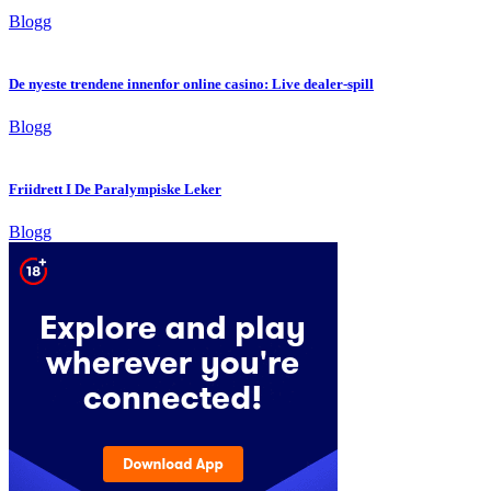
Blogg
De nyeste trendene innenfor online casino: Live dealer-spill
Blogg
Friidrett I De Paralympiske Leker
Blogg