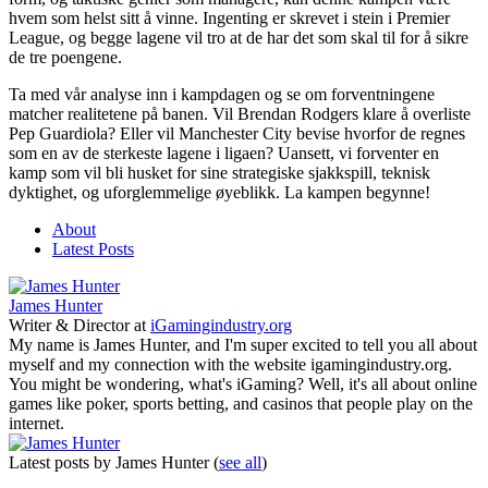
hvem som helst sitt å vinne. Ingenting er skrevet i stein i Premier
League, og begge lagene vil tro at de har det som skal til for å sikre
de tre poengene.
Ta med vår analyse inn i kampdagen og se om forventningene
matcher realitetene på banen. Vil Brendan Rodgers klare å overliste
Pep Guardiola? Eller vil Manchester City bevise hvorfor de regnes
som en av de sterkeste lagene i ligaen? Uansett, vi forventer en
kamp som vil bli husket for sine strategiske sjakkspill, teknisk
dyktighet, og uforglemmelige øyeblikk. La kampen begynne!
About
Latest Posts
James Hunter
Writer & Director
at
iGamingindustry.org
My name is James Hunter, and I'm super excited to tell you all about
myself and my connection with the website igamingindustry.org.
You might be wondering, what's iGaming? Well, it's all about online
games like poker, sports betting, and casinos that people play on the
internet.
Latest posts by James Hunter
(
see all
)