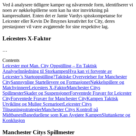
Ved å analysere tidligere kamper og nåværende form, identifiserer vi
noen av nøkkelspillerne som kan ha stor innvirkning på
kampresultatet. Enten det er Jamie Vardys spisskompetanse for
Leicester eller Kevin De Bruynes kreativitet for City, deres
prestasjoner vil være avgjørende for sine respektive lag.
Leicesters X-Faktor
…
Contents
Leicester mot Man. City Oppstilling – En Taktisk
Analyse
Innledning til Storkampen
Hva kan vi forvente av
Leicester’s Startoppstilling?
Taktiske Overveielser for Manchester
City
Sannsynlige Startellevere og Formasjoner
Nøkkelspillere og
Matchvinnere
Leicesters X-Faktor
Manchester Citys
Spillmester
Skader og Suspensjoner
Forventede Fravær for Leicester
City
Forventede Fravær for Manchester City
Kampen Taktisk
Utvikling og Mulige Scenarioer
Leicester Citys
Tilpasningsstrategier
Manchester Citys Kontroll på
Midtbanen
Baneduellene som Kan Avgjøre Kampen
Sluttankene og
Konklusjon
Manchester Citys Spillmester