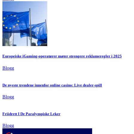
Europeiske iGaming-operatører møter strengere reklameregler i 2025
Blogg
De nyeste trendene innenfor online casino: Live dealer-spill
Blogg
Friidrett I De Paralympiske Leker
Blogg