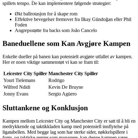
spillets tempo. De kan implementere følgende strategier:
Økt ballrotasjon for å skape rom
Effektive bevegelser fremover fra Ilkay Gündoğan eller Phil
Foden
Angrepsstøtte fra backs som João Cancelo
Baneduellene som Kan Avgjøre Kampen
Enkelte dueller på banen kan potensielt avgjøre utfallet av kampen.
Her er noen viktige sammenstøt vi kan se fram til:
Leicester City Spiller
Manchester City Spiller
Youri Tielemans
Rodrigo
Wilfred Ndidi
Kevin De Bruyne
Jonny Evans
Sergio Agüero
Sluttankene og Konklusjon
Kampen mellom Leicester City og Manchester City er satt til å bli en
medrykkende og taktikkladen kamp med potensiell innflytelse på
ligatabellen. Med begge lag som har sterke sider, nøkkelspillere i
form, og taktiske genier som managere, kan denne kampen være