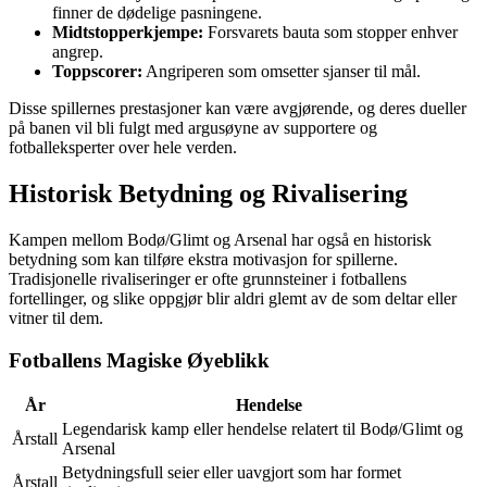
finner de dødelige pasningene.
Midtstopperkjempe:
Forsvarets bauta som stopper enhver
angrep.
Toppscorer:
Angriperen som omsetter sjanser til mål.
Disse spillernes prestasjoner kan være avgjørende, og deres dueller
på banen vil bli fulgt med argusøyne av supportere og
fotballeksperter over hele verden.
Historisk Betydning og Rivalisering
Kampen mellom Bodø/Glimt og Arsenal har også en historisk
betydning som kan tilføre ekstra motivasjon for spillerne.
Tradisjonelle rivaliseringer er ofte grunnsteiner i fotballens
fortellinger, og slike oppgjør blir aldri glemt av de som deltar eller
vitner til dem.
Fotballens Magiske Øyeblikk
År
Hendelse
Legendarisk kamp eller hendelse relatert til Bodø/Glimt og
Årstall
Arsenal
Betydningsfull seier eller uavgjort som har formet
Årstall