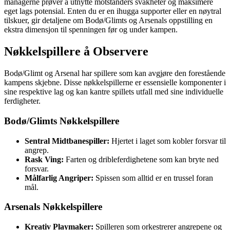
managerne prøver å utnytte motstanders svakheter og maksimere
eget lags potensial. Enten du er en ihugga supporter eller en nøytral
tilskuer, gir detaljene om Bodø/Glimts og Arsenals oppstilling en
ekstra dimensjon til spenningen før og under kampen.
Nøkkelspillere å Observere
Bodø/Glimt og Arsenal har spillere som kan avgjøre den forestående
kampens skjebne. Disse nøkkelspillerne er essensielle komponenter i
sine respektive lag og kan kantre spillets utfall med sine individuelle
ferdigheter.
Bodø/Glimts Nøkkelspillere
Sentral Midtbanespiller:
Hjertet i laget som kobler forsvar til
angrep.
Rask Ving:
Farten og dribleferdighetene som kan bryte ned
forsvar.
Målfarlig Angriper:
Spissen som alltid er en trussel foran
mål.
Arsenals Nøkkelspillere
Kreativ Playmaker:
Spilleren som orkestrerer angrepene og