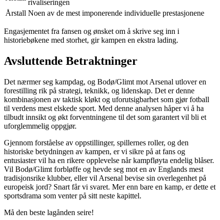
rivaliseringen
Årstall
Noen av de mest imponerende individuelle prestasjonene
Engasjementet fra fansen og ønsket om å skrive seg inn i
historiebøkene med storhet, gir kampen en ekstra lading.
Avsluttende Betraktninger
Det nærmer seg kampdag, og Bodø/Glimt mot Arsenal utlover en
forestilling rik på strategi, teknikk, og lidenskap. Det er denne
kombinasjonen av taktisk kløkt og uforutsigbarhet som gjør fotball
til verdens mest elskede sport. Med denne analysen håper vi å ha
tilbudt innsikt og økt forventningene til det som garantert vil bli et
uforglemmelig oppgjør.
Gjennom forståelse av oppstillinger, spillernes roller, og den
historiske betydningen av kampen, er vi sikre på at fans og
entusiaster vil ha en rikere opplevelse når kampfløyta endelig blåser.
Vil Bodø/Glimt forbløffe og hevde seg mot en av Englands mest
tradisjonsrike klubber, eller vil Arsenal bevise sin overlegenhet på
europeisk jord? Snart får vi svaret. Mer enn bare en kamp, er dette et
sportsdrama som venter på sitt neste kapittel.
Må den beste lagånden seire!