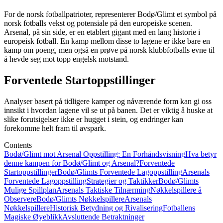
For de norsk fotballpatrioter, representerer Bodø/Glimt et symbol på
norsk fotballs vekst og potensiale på den europeiske scenen.
Arsenal, på sin side, er en etablert gigant med en lang historie i
europeisk fotball. En kamp mellom disse to lagene er ikke bare en
kamp om poeng, men også en prøve på norsk klubbfotballs evne til
å hevde seg mot topp engelsk motstand.
Forventede Startoppstillinger
Analyser basert på tidligere kamper og nåværende form kan gi oss
innsikt i hvordan lagene vil se ut på banen. Det er viktig å huske at
slike forutsigelser ikke er hugget i stein, og endringer kan
forekomme helt fram til avspark.
Contents
Bodø/Glimt mot Arsenal Oppstilling: En Forhåndsvisning
Hva betyr
denne kampen for Bodø/Glimt og Arsenal?
Forventede
Startoppstillinger
Bodø/Glimts Forventede Lagoppstilling
Arsenals
Forventede Lagoppstilling
Strategier og Taktikker
Bodø/Glimts
Mulige Spillplan
Arsenals Taktiske Tilnærming
Nøkkelspillere å
Observere
Bodø/Glimts Nøkkelspillere
Arsenals
Nøkkelspillere
Historisk Betydning og Rivalisering
Fotballens
Magiske Øyeblikk
Avsluttende Betraktninger