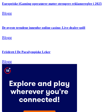
Europeiske iGaming-operatører møter strengere reklameregler i 2025
Blogg
De nyeste trendene innenfor online casino: Live dealer-spill
Blogg
Friidrett I De Paralympiske Leker
Blogg