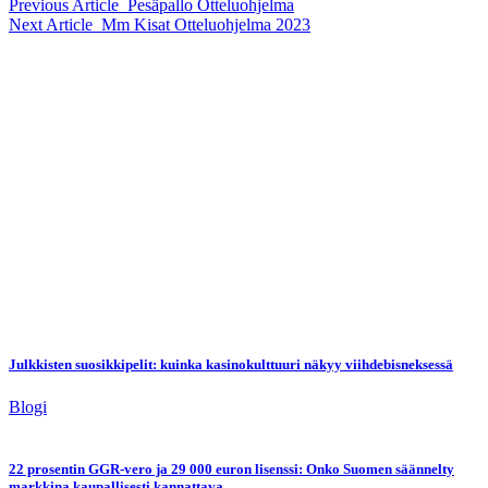
Previous Article
Pesäpallo Otteluohjelma
Next Article
Mm Kisat Otteluohjelma 2023
Julkkisten suosikkipelit: kuinka kasinokulttuuri näkyy viihdebisneksessä
Blogi
22 prosentin GGR-vero ja 29 000 euron lisenssi: Onko Suomen säännelty
markkina kaupallisesti kannattava