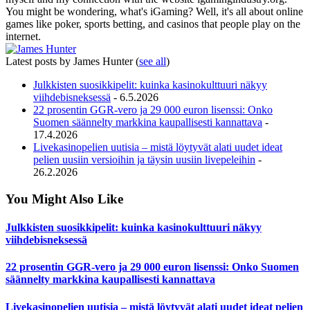
You might be wondering, what's iGaming? Well, it's all about online
games like poker, sports betting, and casinos that people play on the
internet.
Latest posts by James Hunter
(
see all
)
Julkkisten suosikkipelit: kuinka kasinokulttuuri näkyy
viihdebisneksessä
- 6.5.2026
22 prosentin GGR-vero ja 29 000 euron lisenssi: Onko
Suomen säännelty markkina kaupallisesti kannattava
-
17.4.2026
Livekasinopelien uutisia – mistä löytyvät alati uudet ideat
pelien uusiin versioihin ja täysin uusiin livepeleihin
-
26.2.2026
You Might Also Like
Julkkisten suosikkipelit: kuinka kasinokulttuuri näkyy
viihdebisneksessä
22 prosentin GGR-vero ja 29 000 euron lisenssi: Onko Suomen
säännelty markkina kaupallisesti kannattava
Livekasinopelien uutisia – mistä löytyvät alati uudet ideat pelien