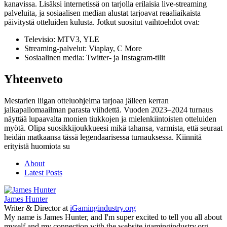
kanavissa. Lisäksi internetissä on tarjolla erilaisia live-streaming
palveluita, ja sosiaalisen median alustat tarjoavat reaaliaikaista
päivitystä otteluiden kulusta. Jotkut suositut vaihtoehdot ovat:
Televisio: MTV3, YLE
Streaming-palvelut: Viaplay, C More
Sosiaalinen media: Twitter- ja Instagram-tilit
Yhteenveto
Mestarien liigan otteluohjelma tarjoaa jälleen kerran
jalkapallomaailman parasta viihdettä. Vuoden 2023–2024 turnaus
näyttää lupaavalta monien tiukkojen ja mielenkiintoisten otteluiden
myötä. Olipa suosikkijoukkueesi mikä tahansa, varmista, että seuraat
heidän matkaansa tässä legendaarisessa turnauksessa. Kiinnitä
erityistä huomiota su
About
Latest Posts
James Hunter
Writer & Director
at
iGamingindustry.org
My name is James Hunter, and I'm super excited to tell you all about
myself and my connection with the website igamingindustry.org.