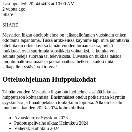
Last updated: 2024/04/03 at 10:00 AM
2 vuotta ago
Share
SHARE
Mestarien liigan otteluohjelma on jalkapallofanien vuosittain eniten
odottama tapahtuma. Tässä artikkelissa käymme läpi mitä jännittäviä
otteluita on odotettavissa tämän vuoden turnauksessa, mitkä
joukkueet ovat suurimpia suosikkeja voittajiksi, ja kuinka voit
seurata pelejä suorana tai televisiosta. Luvassa on tiukkaa taistoa,
unohtumattomia maaleja ja dramaattisia hetkiä – kaikki mitä
jalkapallon ystävä voi toivoa!
Otteluohjelman Huippukohdat
Tämän vuoden Mestarien liigan otteluohjelma sisältää lukuisia
huipputason kohtaamisia. Ensimmäiset ottelut potkaistaan käyntiin
syyskuussa ja finaali pelataan toukokuun lopussa. Alla on listattu
muutamia kauden 2023–2024 kohokohdista.
Avauskierros: Syyskuu 2023
Pudotuspelivaihe alkaa: Helmikuu 2024
Välierät: Huhtikuu 2024