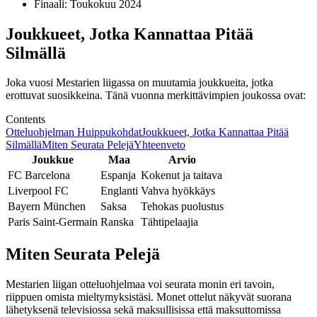
Finaali: Toukokuu 2024
Joukkueet, Jotka Kannattaa Pitää
Silmällä
Joka vuosi Mestarien liigassa on muutamia joukkueita, jotka
erottuvat suosikkeina. Tänä vuonna merkittävimpien joukossa ovat:
Contents
Otteluohjelman Huippukohdat
Joukkueet, Jotka Kannattaa Pitää
Silmällä
Miten Seurata Pelejä
Yhteenveto
Joukkue
Maa
Arvio
FC Barcelona
Espanja
Kokenut ja taitava
Liverpool FC
Englanti
Vahva hyökkäys
Bayern München
Saksa
Tehokas puolustus
Paris Saint-Germain
Ranska
Tähtipelaajia
Miten Seurata Pelejä
Mestarien liigan otteluohjelmaa voi seurata monin eri tavoin,
riippuen omista mieltymyksistäsi. Monet ottelut näkyvät suorana
lähetyksenä televisiossa sekä maksullisissa että maksuttomissa