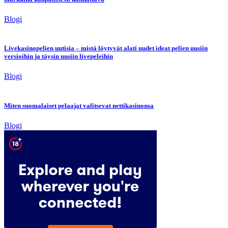
Blogi
Livekasinopelien uutisia – mistä löytyvät alati uudet ideat pelien uusiin
versioihin ja täysin uusiin livepeleihin
Blogi
Miten suomalaiset pelaajat valitsevat nettikasinonsa
Blogi