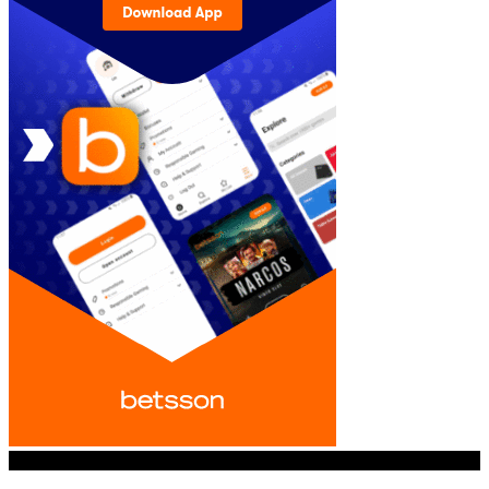
© iGamingindustry.org. All Rights Reserved.