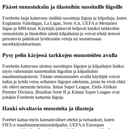
Pääset ennustuksiin ja tilastoihin suosituille liigoille
Forebetin laaja kattavuus sisältää suosittuja liigoja ja kilpailuja, kuten
Englannin Valioliigan, La Ligan, Serie A:n, UEFA:n Mestarien
liigan ja MM-kisat. Käyttäjät pääsevät helposti käsiksi tarkkoihin
ennusteisiin ja tilastoihin näistä kilpailuista ja voivat tehdä tietoon
perustuvia päätöksiä lyödessään vetoja tai seuratessaan
suosikkijoukkueitaan.
Pysy pelin kärjessä tarkkojen ennusteiden avulla
Forebetin kattavuus ulottuu suosittujen liigojen ja kilpailujen lisäksi
myös vähemmän tunnettuihin liigoihin ja kilpailuihin
maailmanlaajuisesti. Tämän ominaisuuden avulla käyttäjät voivat
tutkia ja lyödä vetoa sellaisten liigojen otteluista, joista he eivät ehkä
ole olleet aiemmin tietoisia. Intian Super League, Etelä-Afrikan
Premier Division, Brasilian Serie B ja Kiinan Super League ovat
joitakin Forebetin kattamia liigoja.
Hanki oivaltavia ennusteita ja tilastoja
Forebet kattaa myös kansainväliset ottelut ja turnaukset, kuten
FIFA:n maailmanmestaruuskilpailut, UEFA:n Euroopan