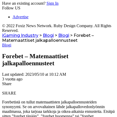
Have an existing account?
Sign In
Follow US
Advertise
© 2022 Foxiz News Network. Ruby Design Company. All Rights
Reserved.
iGaming Industry
>
Blogi
>
Blogi
>
Forebet –
Matemaattiset jalkapalloennusteet
Blogi
Forebet – Matemaattiset
jalkapalloennusteet
Last updated: 2023/05/10 at 10:12 AM
3 vuotta ago
Share
SHARE
Forebetistä on tullut matemaattisten jalkapalloennusteiden
synonyymi. Se on arvovaltainen lähde jalkapallovedonlyönnin
maailmassa, joka tarjoaa tarkkoja ja oikea-aikaisia ennusteita. Etsitpä
sitten ”forebet tänään”, ”forebet huomenna” tai ”forebet