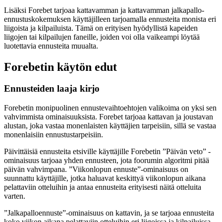
Lisäksi Forebet tarjoaa kattavamman ja kattavamman jalkapallo-
ennustuskokemuksen käyttäjilleen tarjoamalla ennusteita monista eri
liigoista ja kilpailuista. Tämä on erityisen hyödyllistä kapeiden
liigojen tai kilpailujen faneille, joiden voi olla vaikeampi löytää
luotettavia ennusteita muualta.
Forebetin käytön edut
Ennusteiden laaja kirjo
Forebetin monipuolinen ennustevaihtoehtojen valikoima on yksi sen
vahvimmista ominaisuuksista. Forebet tarjoaa kattavan ja joustavan
alustan, joka vastaa monenlaisten käyttäjien tarpeisiin, sillä se vastaa
monenlaisiin ennustustarpeisiin.
Päivittäisiä ennusteita etsiville käyttäjille Forebetin ”Päivän veto” -
ominaisuus tarjoaa yhden ennusteen, jota foorumin algoritmi pitää
päivän vahvimpana. ”Viikonlopun ennuste”-ominaisuus on
suunnattu käyttäjille, jotka haluavat keskittyä viikonlopun aikana
pelattaviin otteluihin ja antaa ennusteita erityisesti näitä otteluita
varten.
”Jalkapalloennuste”-ominaisuus on kattavin, ja se tarjoaa ennusteita
koko viikon aikana pelattaviin otteluihin eri liigoissa ja kilpailuissa.