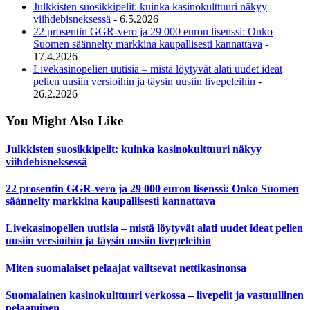
Julkkisten suosikkipelit: kuinka kasinokulttuuri näkyy
viihdebisneksessä
- 6.5.2026
22 prosentin GGR-vero ja 29 000 euron lisenssi: Onko
Suomen säännelty markkina kaupallisesti kannattava
-
17.4.2026
Livekasinopelien uutisia – mistä löytyvät alati uudet ideat
pelien uusiin versioihin ja täysin uusiin livepeleihin
-
26.2.2026
You Might Also Like
Julkkisten suosikkipelit: kuinka kasinokulttuuri näkyy
viihdebisneksessä
22 prosentin GGR-vero ja 29 000 euron lisenssi: Onko Suomen
säännelty markkina kaupallisesti kannattava
Livekasinopelien uutisia – mistä löytyvät alati uudet ideat pelien
uusiin versioihin ja täysin uusiin livepeleihin
Miten suomalaiset pelaajat valitsevat nettikasinonsa
Suomalainen kasinokulttuuri verkossa – livepelit ja vastuullinen
pelaaminen