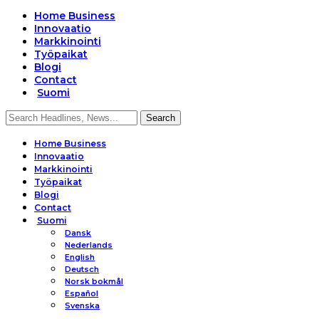
Home Business
Innovaatio
Markkinointi
Työpaikat
Blogi
Contact
Suomi
Home Business
Innovaatio
Markkinointi
Työpaikat
Blogi
Contact
Suomi
Dansk
Nederlands
English
Deutsch
Norsk bokmål
Español
Svenska