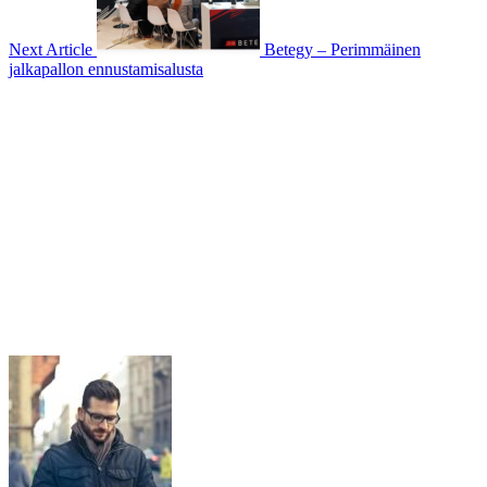
Next Article
Betegy – Perimmäinen
jalkapallon ennustamisalusta