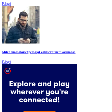
Blogi
Miten suomalaiset pelaajat valitsevat nettikasinonsa
Blogi