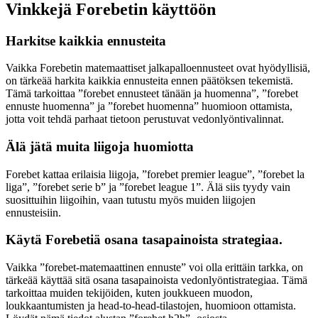
Vinkkejä Forebetin käyttöön
Harkitse kaikkia ennusteita
Vaikka Forebetin matemaattiset jalkapalloennusteet ovat hyödyllisiä,
on tärkeää harkita kaikkia ennusteita ennen päätöksen tekemistä.
Tämä tarkoittaa ”forebet ennusteet tänään ja huomenna”, ”forebet
ennuste huomenna” ja ”forebet huomenna” huomioon ottamista,
jotta voit tehdä parhaat tietoon perustuvat vedonlyöntivalinnat.
Älä jätä muita liigoja huomiotta
Forebet kattaa erilaisia liigoja, ”forebet premier league”, ”forebet la
liga”, ”forebet serie b” ja ”forebet league 1”. Älä siis tyydy vain
suosittuihin liigoihin, vaan tutustu myös muiden liigojen
ennusteisiin.
Käytä Forebetiä osana tasapainoista strategiaa.
Vaikka ”forebet-matemaattinen ennuste” voi olla erittäin tarkka, on
tärkeää käyttää sitä osana tasapainoista vedonlyöntistrategiaa. Tämä
tarkoittaa muiden tekijöiden, kuten joukkueen muodon,
loukkaantumisten ja head-to-head-tilastojen, huomioon ottamista.