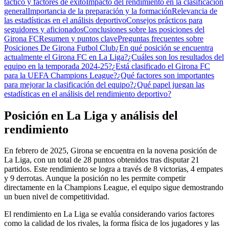
táctico y factores de éxito
Impacto del rendimiento en la clasificación
general
Importancia de la preparación y la formación
Relevancia de
las estadísticas en el análisis deportivo
Consejos prácticos para
seguidores y aficionados
Conclusiones sobre las posiciones del
Girona FC
Resumen y puntos clave
Preguntas frecuentes sobre
Posiciones De Girona Futbol Club
¿En qué posición se encuentra
actualmente el Girona FC en La Liga?
¿Cuáles son los resultados del
equipo en la temporada 2024-25?
¿Está clasificado el Girona FC
para la UEFA Champions League?
¿Qué factores son importantes
para mejorar la clasificación del equipo?
¿Qué papel juegan las
estadísticas en el análisis del rendimiento deportivo?
Posición en La Liga y análisis del
rendimiento
En febrero de 2025, Girona se encuentra en la novena posición de
La Liga, con un total de 28 puntos obtenidos tras disputar 21
partidos. Este rendimiento se logra a través de 8 victorias, 4 empates
y 9 derrotas. Aunque la posición no les permite competir
directamente en la Champions League, el equipo sigue demostrando
un buen nivel de competitividad.
El rendimiento en La Liga se evalúa considerando varios factores
como la calidad de los rivales, la forma física de los jugadores y las