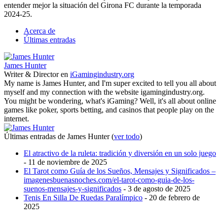
entender mejor la situación del Girona FC durante la temporada
2024-25.
Acerca de
Últimas entradas
James Hunter
Writer & Director
en
iGamingindustry.org
My name is James Hunter, and I'm super excited to tell you all about
myself and my connection with the website igamingindustry.org.
You might be wondering, what's iGaming? Well, it's all about online
games like poker, sports betting, and casinos that people play on the
internet.
Últimas entradas de James Hunter
(
ver todo
)
El atractivo de la ruleta: tradición y diversión en un solo juego
- 11 de noviembre de 2025
El Tarot como Guía de los Sueños, Mensajes y Significados –
imagenesbuenasnoches.com/el-tarot-como-guia-de-los-
suenos-mensajes-y-significados
- 3 de agosto de 2025
Tenis En Silla De Ruedas Paralímpico
- 20 de febrero de
2025