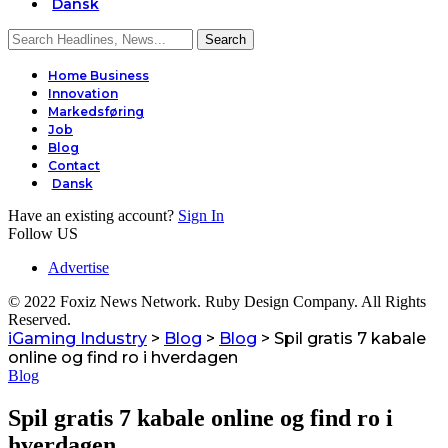
Dansk
Home Business
Innovation
Markedsføring
Job
Blog
Contact
Dansk
Have an existing account?
Sign In
Follow US
Advertise
© 2022 Foxiz News Network. Ruby Design Company. All Rights
Reserved.
iGaming Industry
>
Blog
>
Blog
>
Spil gratis 7 kabale
online og find ro i hverdagen
Blog
Spil gratis 7 kabale online og find ro i
hverdagen