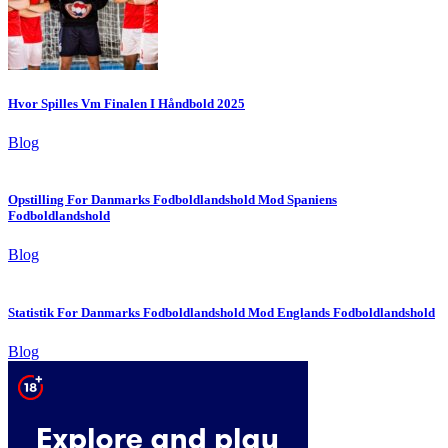
Hvor Spilles Vm Finalen I Håndbold 2025
Blog
Opstilling For Danmarks Fodboldlandshold Mod Spaniens
Fodboldlandshold
Blog
Statistik For Danmarks Fodboldlandshold Mod Englands Fodboldlandshold
Blog