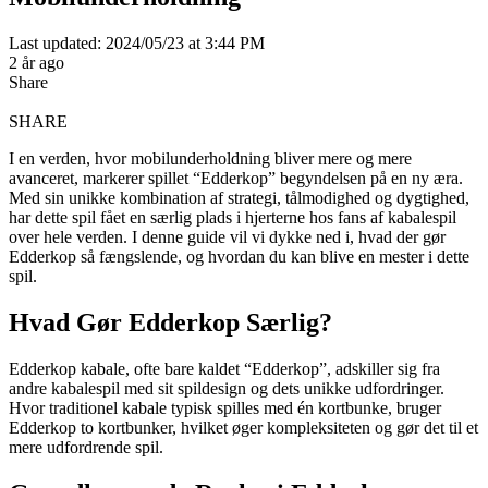
Last updated: 2024/05/23 at 3:44 PM
2 år ago
Share
SHARE
I en verden, hvor mobilunderholdning bliver mere og mere
avanceret, markerer spillet “Edderkop” begyndelsen på en ny æra.
Med sin unikke kombination af strategi, tålmodighed og dygtighed,
har dette spil fået en særlig plads i hjerterne hos fans af kabalespil
over hele verden. I denne guide vil vi dykke ned i, hvad der gør
Edderkop så fængslende, og hvordan du kan blive en mester i dette
spil.
Hvad Gør Edderkop Særlig?
Edderkop kabale, ofte bare kaldet “Edderkop”, adskiller sig fra
andre kabalespil med sit spildesign og dets unikke udfordringer.
Hvor traditionel kabale typisk spilles med én kortbunke, bruger
Edderkop to kortbunker, hvilket øger kompleksiteten og gør det til et
mere udfordrende spil.