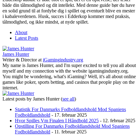
både din tålmodighed og dit intellekt. Med denne guide bør du have
en solid grund til at fordybe dig i spillet og eventuelt blive en mester
i kabaleverdenen. Husk, succes i Edderkop kommer med praksis,
tålmodighed, og ikke mindst, at nyde spillet.
About
Latest Posts
James Hunter
Writer & Director
at
iGamingindustry.org
My name is James Hunter, and I'm super excited to tell you all about
myself and my connection with the website igamingindustry.org.
You might be wondering, what's iGaming? Well, it's all about online
games like poker, sports betting, and casinos that people play on the
internet.
Latest posts by James Hunter
(
see all
)
Statistik For Danmarks Fodboldlandshold Mod Spaniens
Fodboldlandshold
- 17. februar 2025
Hvor Spilles Vm Finalen I Håndbold 2025
- 12. februar 2025
Opstilling For Danmarks Fodboldlandshold Mod Spaniens
Fodboldlandshold
- 11. februar 2025