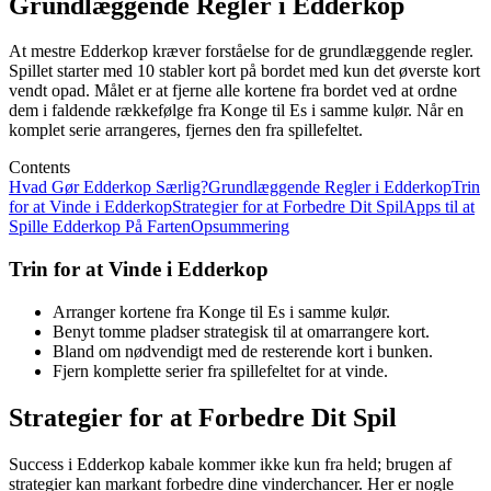
Grundlæggende Regler i Edderkop
At mestre Edderkop kræver forståelse for de grundlæggende regler.
Spillet starter med 10 stabler kort på bordet med kun det øverste kort
vendt opad. Målet er at fjerne alle kortene fra bordet ved at ordne
dem i faldende rækkefølge fra Konge til Es i samme kulør. Når en
komplet serie arrangeres, fjernes den fra spillefeltet.
Contents
Hvad Gør Edderkop Særlig?
Grundlæggende Regler i Edderkop
Trin
for at Vinde i Edderkop
Strategier for at Forbedre Dit Spil
Apps til at
Spille Edderkop På Farten
Opsummering
Trin for at Vinde i Edderkop
Arranger kortene fra Konge til Es i samme kulør.
Benyt tomme pladser strategisk til at omarrangere kort.
Bland om nødvendigt med de resterende kort i bunken.
Fjern komplette serier fra spillefeltet for at vinde.
Strategier for at Forbedre Dit Spil
Success i Edderkop kabale kommer ikke kun fra held; brugen af
strategier kan markant forbedre dine vinderchancer. Her er nogle