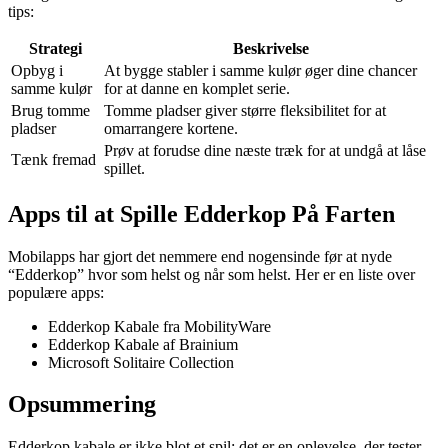
tips:
Strategi
Beskrivelse
Opbyg i
At bygge stabler i samme kulør øger dine chancer
samme kulør
for at danne en komplet serie.
Brug tomme
Tomme pladser giver større fleksibilitet for at
pladser
omarrangere kortene.
Prøv at forudse dine næste træk for at undgå at låse
Tænk fremad
spillet.
Apps til at Spille Edderkop På Farten
Mobilapps har gjort det nemmere end nogensinde før at nyde
“Edderkop” hvor som helst og når som helst. Her er en liste over
populære apps:
Edderkop Kabale fra MobilityWare
Edderkop Kabale af Brainium
Microsoft Solitaire Collection
Opsummering
Edderkop kabale er ikke blot et spil; det er en oplevelse, der tester