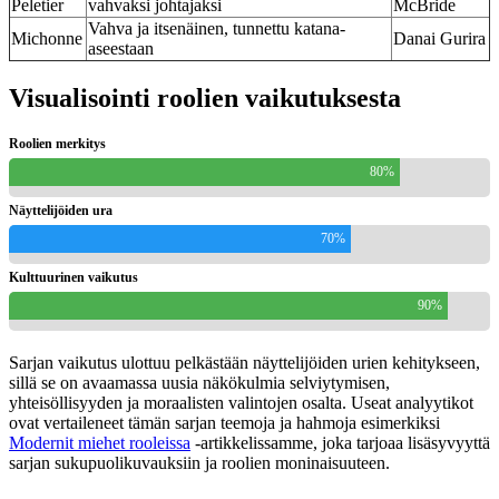
Peletier
vahvaksi johtajaksi
McBride
Vahva ja itsenäinen, tunnettu katana-
Michonne
Danai Gurira
aseestaan
Visualisointi roolien vaikutuksesta
Roolien merkitys
80%
Näyttelijöiden ura
70%
Kulttuurinen vaikutus
90%
Sarjan vaikutus ulottuu pelkästään näyttelijöiden urien kehitykseen,
sillä se on avaamassa uusia näkökulmia selviytymisen,
yhteisöllisyyden ja moraalisten valintojen osalta. Useat analyytikot
ovat vertaileneet tämän sarjan teemoja ja hahmoja esimerkiksi
Modernit miehet rooleissa
-artikkelissamme, joka tarjoaa lisäsyvyyttä
sarjan sukupuolikuvauksiin ja roolien moninaisuuteen.