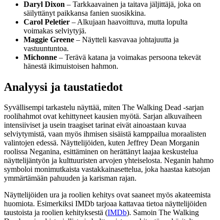
Daryl Dixon
– Tarkkaavainen ja taitava jäljittäjä, joka on
säilyttänyt paikkansa fanien suosikkina.
Carol Peletier
– Alkujaan haavoittuva, mutta lopulta
voimakas selviytyjä.
Maggie Greene
– Näytteli kasvavaa johtajuutta ja
vastuuntuntoa.
Michonne
– Terävä katana ja voimakas persoona tekevät
hänestä ikimuistoisen hahmon.
Analyysi ja taustatiedot
Syvällisempi tarkastelu näyttää, miten The Walking Dead -sarjan
roolihahmot ovat kehittyneet kausien myötä. Sarjan alkuvaiheen
intensiiviset ja usein traagiset tarinat eivät ainoastaan kuvaa
selviytymistä, vaan myös ihmisen sisäistä kamppailua moraalisten
valintojen edessä. Näyttelijöiden, kuten Jeffrey Dean Morganin
roolissa Neganina, esittäminen on herättänyt laajaa keskustelua
näyttelijäntyön ja kulttuuristen arvojen yhteiselosta. Neganin hahmo
symboloi monimutkaista vastakkainasettelua, joka haastaa katsojan
ymmärtämään pahuuden ja karisman rajan.
Näyttelijöiden ura ja roolien kehitys ovat saaneet myös akateemista
huomiota. Esimerkiksi IMDb tarjoaa kattavaa tietoa näyttelijöiden
taustoista ja roolien kehityksestä (
IMDb
). Samoin The Walking