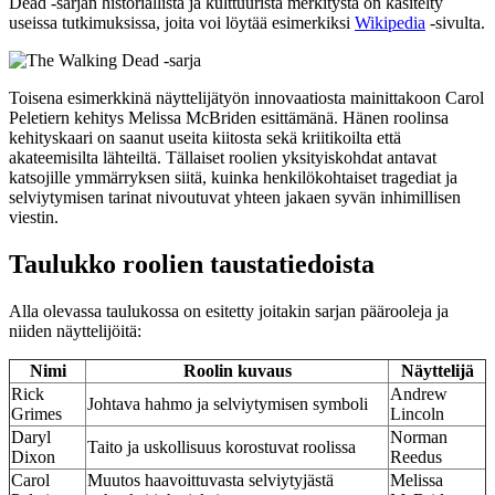
Dead -sarjan historiallista ja kulttuurista merkitystä on käsitelty
useissa tutkimuksissa, joita voi löytää esimerkiksi
Wikipedia
-sivulta.
Toisena esimerkkinä näyttelijätyön innovaatiosta mainittakoon Carol
Peletiern kehitys Melissa McBriden esittämänä. Hänen roolinsa
kehityskaari on saanut useita kiitosta sekä kriitikoilta että
akateemisilta lähteiltä. Tällaiset roolien yksityiskohdat antavat
katsojille ymmärryksen siitä, kuinka henkilökohtaiset tragediat ja
selviytymisen tarinat nivoutuvat yhteen jakaen syvän inhimillisen
viestin.
Taulukko roolien taustatiedoista
Alla olevassa taulukossa on esitetty joitakin sarjan päärooleja ja
niiden näyttelijöitä:
Nimi
Roolin kuvaus
Näyttelijä
Rick
Andrew
Johtava hahmo ja selviytymisen symboli
Grimes
Lincoln
Daryl
Norman
Taito ja uskollisuus korostuvat roolissa
Dixon
Reedus
Carol
Muutos haavoittuvasta selviytyjästä
Melissa