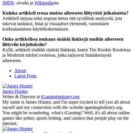
IMDb
-sivulta ja
Wikipedia
sta.
Kuinka artikkeli eroaa muista aiheeseen liittyvistä julkaisuista?
Artikkeli tarjoaa sekä nopeaa tietoa että syvällistä analyysiä, jota
tukevat taulukot, listat ja visuaaliset elementit, varmistaen
korkealaatuisen käyttökokemuksen.
Onko artikkelissa mukana sisäisiä linkkejä muihin aiheeseen
liittyviin kirjoituksiin?
Kyllä, artikkeli sisältää sisäisiä linkkejä, kuten The Rookie Rooleissa
ja Modernit miehet rooleissa, jotka tarjoavat lisänäkemystä
aiheeseen.
About
Latest Posts
James Hunter
Writer & Director
at
iGamingindustry.org
My name is James Hunter, and I'm super excited to tell you all about
myself and my connection with the website igamingindustry.org.
You might be wondering, what's iGaming? Well, it's all about online
games like poker, sports betting, and casinos that people play on the
internet.