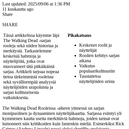
Last updated: 2025/09/06 at 1:36 PM
11 kuukautta ago
Share
SHARE
Tässä artikkelissa käymme läpi
Pikakatsaus
The Walking Dead -sarjan
Keskeiset roolit ja
rooleja sekä niiden historiaa ja
näyttelijät
merkitystä. Tarkastelemme
Roolien kehitys sarjan
keskeisiä hahmoja ja
aikana
näyttelijöitä, jotka ovat
Vaikutus
muovanneet tätä pitkäikäistä
populaarikulttuuriin
sarjaa. Artikkeli tarjoaa nopeaa
Taustatietoa
tietoa tärkeimmistä rooleista
näyttelijöiden urista
sekä syvällisempää analyysiä
näyttelijöiden urapoluista ja
sarjan kulttuurisesta
vaikutuksesta.
The Walking Dead Rooleissa -aiheen ytimessä on sarjan
monipuolinen ja dynaaminen näyttelijäkaartia. Sarjassa esiintyi yli
kymmenen kautta useita merkittäviä hahmoja, joiden tarinat ovat
lumonneet niin kriitikoiden kuin fanienkin mieliä. Esimerkiksi Rick
Grimes (Andrew Lincoln) nousi aluksi sheriffin apulaisesta