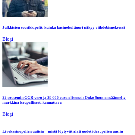
Julkkisten suosikkipelit: kuinka kasinokulttuuri näkyy viihdebisneksessä
Blogi
22 prosentin GGR-vero ja 29 000 euron lisenssi: Onko Suomen säännelty
markkina kaupallisesti kannattava
Blogi
Livekasinopelien uutisia – mistä löytyvät alati uudet ideat pelien uusiin