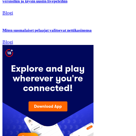
versioihin ja täysin uusiin livepeleihin
Blogi
Miten suomalaiset pelaajat valitsevat nettikasinonsa
Blogi