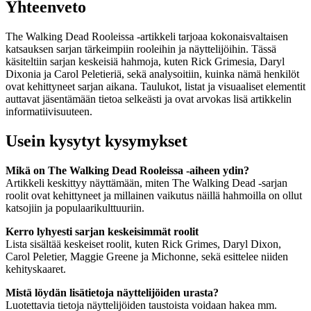
Yhteenveto
The Walking Dead Rooleissa -artikkeli tarjoaa kokonaisvaltaisen
katsauksen sarjan tärkeimpiin rooleihin ja näyttelijöihin. Tässä
käsiteltiin sarjan keskeisiä hahmoja, kuten Rick Grimesia, Daryl
Dixonia ja Carol Peletieriä, sekä analysoitiin, kuinka nämä henkilöt
ovat kehittyneet sarjan aikana. Taulukot, listat ja visuaaliset elementit
auttavat jäsentämään tietoa selkeästi ja ovat arvokas lisä artikkelin
informatiivisuuteen.
Usein kysytyt kysymykset
Mikä on The Walking Dead Rooleissa -aiheen ydin?
Artikkeli keskittyy näyttämään, miten The Walking Dead -sarjan
roolit ovat kehittyneet ja millainen vaikutus näillä hahmoilla on ollut
katsojiin ja populaarikulttuuriin.
Kerro lyhyesti sarjan keskeisimmät roolit
Lista sisältää keskeiset roolit, kuten Rick Grimes, Daryl Dixon,
Carol Peletier, Maggie Greene ja Michonne, sekä esittelee niiden
kehityskaaret.
Mistä löydän lisätietoja näyttelijöiden urasta?
Luotettavia tietoja näyttelijöiden taustoista voidaan hakea mm.