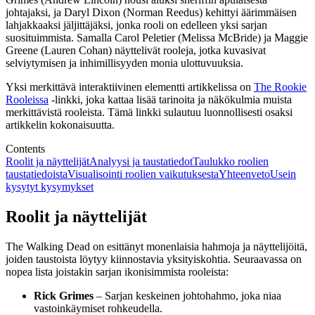
johtajaksi, ja Daryl Dixon (Norman Reedus) kehittyi äärimmäisen
lahjakkaaksi jäljittäjäksi, jonka rooli on edelleen yksi sarjan
suosituimmista. Samalla Carol Peletier (Melissa McBride) ja Maggie
Greene (Lauren Cohan) näyttelivät rooleja, jotka kuvasivat
selviytymisen ja inhimillisyyden monia ulottuvuuksia.
Yksi merkittävä interaktiivinen elementti artikkelissa on
The Rookie
Rooleissa
-linkki, joka kattaa lisää tarinoita ja näkökulmia muista
merkittävistä rooleista. Tämä linkki sulautuu luonnollisesti osaksi
artikkelin kokonaisuutta.
Contents
Roolit ja näyttelijät
Analyysi ja taustatiedot
Taulukko roolien
taustatiedoista
Visualisointi roolien vaikutuksesta
Yhteenveto
Usein
kysytyt kysymykset
Roolit ja näyttelijät
The Walking Dead on esittänyt monenlaisia hahmoja ja näyttelijöitä,
joiden taustoista löytyy kiinnostavia yksityiskohtia. Seuraavassa on
nopea lista joistakin sarjan ikonisimmista rooleista:
Rick Grimes
– Sarjan keskeinen johtohahmo, joka niaa
vastoinkäymiset rohkeudella.