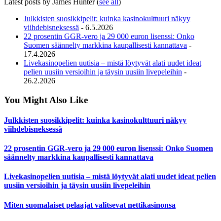
Latest posts by James Hunter
(
see all
)
Julkkisten suosikkipelit: kuinka kasinokulttuuri näkyy
viihdebisneksessä
- 6.5.2026
22 prosentin GGR-vero ja 29 000 euron lisenssi: Onko
Suomen säännelty markkina kaupallisesti kannattava
-
17.4.2026
Livekasinopelien uutisia – mistä löytyvät alati uudet ideat
pelien uusiin versioihin ja täysin uusiin livepeleihin
-
26.2.2026
You Might Also Like
Julkkisten suosikkipelit: kuinka kasinokulttuuri näkyy
viihdebisneksessä
22 prosentin GGR-vero ja 29 000 euron lisenssi: Onko Suomen
säännelty markkina kaupallisesti kannattava
Livekasinopelien uutisia – mistä löytyvät alati uudet ideat pelien
uusiin versioihin ja täysin uusiin livepeleihin
Miten suomalaiset pelaajat valitsevat nettikasinonsa