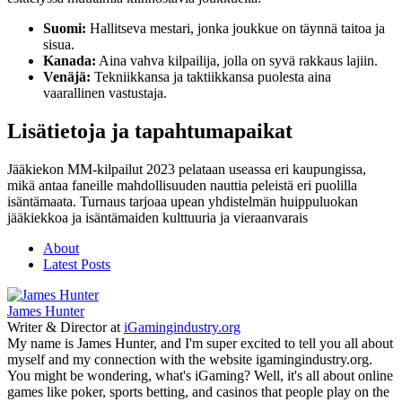
Suomi:
Hallitseva mestari, jonka joukkue on täynnä taitoa ja
sisua.
Kanada:
Aina vahva kilpailija, jolla on syvä rakkaus lajiin.
Venäjä:
Tekniikkansa ja taktiikkansa puolesta aina
vaarallinen vastustaja.
Lisätietoja ja tapahtumapaikat
Jääkiekon MM-kilpailut 2023 pelataan useassa eri kaupungissa,
mikä antaa faneille mahdollisuuden nauttia peleistä eri puolilla
isäntämaata. Turnaus tarjoaa upean yhdistelmän huippuluokan
jääkiekkoa ja isäntämaiden kulttuuria ja vieraanvarais
About
Latest Posts
James Hunter
Writer & Director
at
iGamingindustry.org
My name is James Hunter, and I'm super excited to tell you all about
myself and my connection with the website igamingindustry.org.
You might be wondering, what's iGaming? Well, it's all about online
games like poker, sports betting, and casinos that people play on the