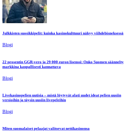
Julkkisten suosikkipelit: kuinka kasinokulttuuri näkyy viihdebisneksessä
Blogi
22 prosentin GGR-vero ja 29 000 euron lisenssi: Onko Suomen säännelty
markkina kaupallisesti kannattava
Blogi
Livekasinopelien uutisia – mistä löytyvät alati uudet ideat pelien uusiin
versioihin ja täysin uusiin livepeleihin
Blogi
Miten suomalaiset pelaajat valitsevat nettikasinonsa