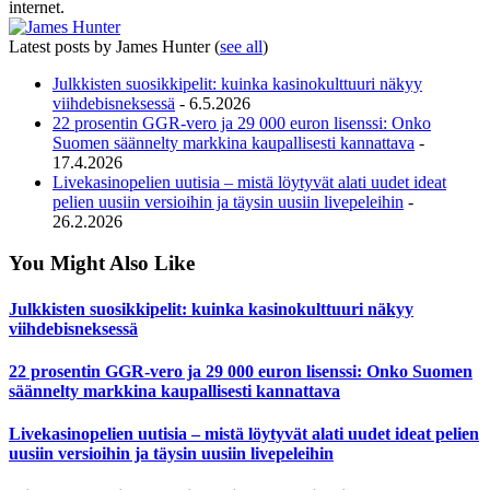
internet.
Latest posts by James Hunter
(
see all
)
Julkkisten suosikkipelit: kuinka kasinokulttuuri näkyy
viihdebisneksessä
- 6.5.2026
22 prosentin GGR-vero ja 29 000 euron lisenssi: Onko
Suomen säännelty markkina kaupallisesti kannattava
-
17.4.2026
Livekasinopelien uutisia – mistä löytyvät alati uudet ideat
pelien uusiin versioihin ja täysin uusiin livepeleihin
-
26.2.2026
You Might Also Like
Julkkisten suosikkipelit: kuinka kasinokulttuuri näkyy
viihdebisneksessä
22 prosentin GGR-vero ja 29 000 euron lisenssi: Onko Suomen
säännelty markkina kaupallisesti kannattava
Livekasinopelien uutisia – mistä löytyvät alati uudet ideat pelien
uusiin versioihin ja täysin uusiin livepeleihin