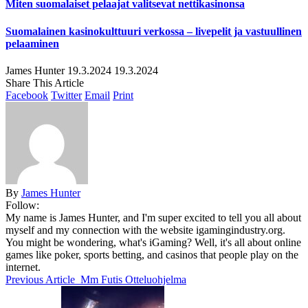
Miten suomalaiset pelaajat valitsevat nettikasinonsa
Suomalainen kasinokulttuuri verkossa – livepelit ja vastuullinen
pelaaminen
James Hunter
19.3.2024
19.3.2024
Share This Article
Facebook
Twitter
Email
Print
By
James Hunter
Follow:
My name is James Hunter, and I'm super excited to tell you all about
myself and my connection with the website igamingindustry.org.
You might be wondering, what's iGaming? Well, it's all about online
games like poker, sports betting, and casinos that people play on the
internet.
Previous Article
Mm Futis Otteluohjelma