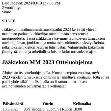
Last updated: 2024/03/19 at 7:00 PM
2 vuotta ago
Share
SHARE
Jääkiekon maailmanmestaruuskilpailut 2023 keräävät yhteen
maailman parhaat kiekkoilijat mittelöimään arvostetusta
mestaruudesta. Tässä artikkelissa käymme läpi tulevan turnauksen
otteluohjelman, joukkueet ja muita mielenkiintoisia yksityiskohtia,
jotka jokaisen kiekon ystävän tulisi tietää. Valmistaudu kokemaan
jännitystä, taitoa ja urheilullista loistoa koko turnauksen ajan.
Jääkiekon MM 2023 Otteluohjelma
Aloitetaan itse otteluohjelmalla. Kuten aiempina vuosina, myös
2023 vuoden turnauksella on tiivis ja jännittävä aikataulu. Jotta et jää
paitsi yhdestäkään pelistä, alla on listattuna turnauksen
avainotteluiden päivämäärät ja kellonajat:
Päivämäärä
Ottelu
Kellonaika
13.5.2023
Avajaisottelu: Suomi vs Ruotsi
18.00