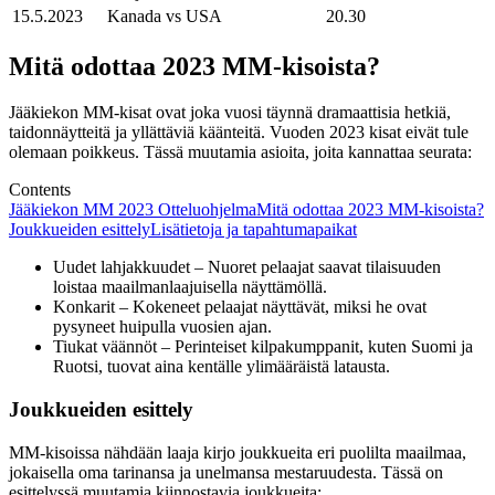
15.5.2023
Kanada vs USA
20.30
Mitä odottaa 2023 MM-kisoista?
Jääkiekon MM-kisat ovat joka vuosi täynnä dramaattisia hetkiä,
taidonnäytteitä ja yllättäviä käänteitä. Vuoden 2023 kisat eivät tule
olemaan poikkeus. Tässä muutamia asioita, joita kannattaa seurata:
Contents
Jääkiekon MM 2023 Otteluohjelma
Mitä odottaa 2023 MM-kisoista?
Joukkueiden esittely
Lisätietoja ja tapahtumapaikat
Uudet lahjakkuudet – Nuoret pelaajat saavat tilaisuuden
loistaa maailmanlaajuisella näyttämöllä.
Konkarit – Kokeneet pelaajat näyttävät, miksi he ovat
pysyneet huipulla vuosien ajan.
Tiukat väännöt – Perinteiset kilpakumppanit, kuten Suomi ja
Ruotsi, tuovat aina kentälle ylimääräistä latausta.
Joukkueiden esittely
MM-kisoissa nähdään laaja kirjo joukkueita eri puolilta maailmaa,
jokaisella oma tarinansa ja unelmansa mestaruudesta. Tässä on
esittelyssä muutamia kiinnostavia joukkueita: