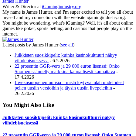
James Hunter
Writer & Director
at
iGamingindustry.org
My name is James Hunter, and I'm super excited to tell you all about
myself and my connection with the website igamingindustry.org.
You might be wondering, what's iGaming? Well, it's all about online
games like poker, sports betting, and casinos that people play on the
internet.
Latest posts by James Hunter
(
see all
)
Julkkisten suosikkipelit: kuinka kasinokulttuuri näkyy
viihdebisneksessä
- 6.5.2026
22 prosentin GGR-vero ja 29 000 euron lisenssi: Onko
Suomen säännelty markkina kaupallisesti kannattava
-
17.4.2026
Livekasinopelien uutisia – mistä löytyvät alati uudet ideat
pelien uusiin versioihin ja täysin uusiin livepeleihin
-
26.2.2026
You Might Also Like
Julkkisten suosikkipelit: kuinka kasinokulttuuri näkyy
viihdebisneksessä
22 prosentin GGR-vero ja 29 000 euron lisenssi: Onko Suomen