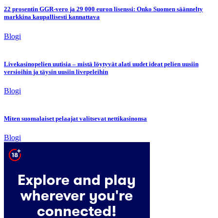
22 prosentin GGR-vero ja 29 000 euron lisenssi: Onko Suomen säännelty
markkina kaupallisesti kannattava
Blogi
Livekasinopelien uutisia – mistä löytyvät alati uudet ideat pelien uusiin
versioihin ja täysin uusiin livepeleihin
Blogi
Miten suomalaiset pelaajat valitsevat nettikasinonsa
Blogi