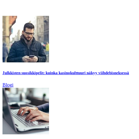
Julkkisten suosikkipelit: kuinka kasinokulttuuri näkyy viihdebisneksessä
Blogi