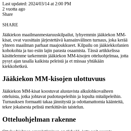
Last updated: 2024/03/14 at 2:00 PM
2 vuotta ago
Share
SHARE
Jääkiekon maailmanmestaruuskilpailut, lyhyemmin jääkiekon MM-
kisat, ovat vuosittain järjestettävä kansainvälinen turnaus, joka kerää
yhteen maailman parhaat maajoukkueet. Kilpailu on jääkiekkofanien
kohokohta ja tuo esiin lajin parasta osaamista. Tässä artikkelissa
käsittelemme tarkemmin jääkiekon MM-kisojen otteluohjelmaa, jotta
pysyt ajan tasalla kaikista peleistä ja et missaa yhtäkään
kiekkohetkeä.
Jääkiekon MM-kisojen ulottuvuus
Jääkiekon MM-kisat koostuvat alustavista alkulohkovaiheen
otteluista, jotka johtavat pudotuspeleihin ja lopulta mitalipeleihin.
Turnauksen formaatti takaa jännitystä ja odottamattomia käänteitä,
tekee jokaisesta pelistä merkittävän taistelun.
Otteluohjelman rakenne