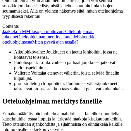
Otteluohjelman ymmärtäminen on tärkeää, jotta voit seurata
suosikkijoukkueesi edistymistä ja tehdä suunnitelmia kisojen
seuraamiseksi. Alla on yleinen näkemys siitä, miten otteluohjelma
tyypillisesti rakentuu.
Contents
Jääkiekon MM-kisojen ulottuvuus
Otteluohjelman
rakenne
Otteluohjelman merkitys faneille
Esimerkki
otteluohjelmasta
Miten pysyä ajan tasalla?
Alkulohkovaihe: Joukkueet on jaettu lohkoihin, jossa ne
kohtaavat toisensa.
Pudotuspelit: Lohkovaiheen parhaat joukkueet jatkavat
pudotuspeleihin.
Välierät: Voittajat etenevät välieriin, joista selviää finaalin
kilpailijat.
pronssiottelu ja loppuottelu: Pudonneet välieräjoukkueet
taistelevat pronssista, kun taas voittajat pelaavat kultamitalista.
Otteluohjelman merkitys faneille
Ennalta määrätty otteluohjelma mahdollistaa faneille suunnitella
katselujuhlia, ostaa lippuja ja järjestää matkoja kisakaupunkeihin.
Tieto otteluiden ajankohdista ja sijainneista on elintärkeää kaikille
intohimoisille jääkiekon ystäville.