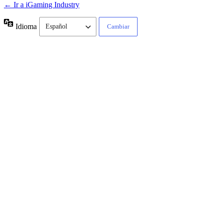
← Ir a iGaming Industry
Idioma