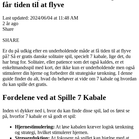
får tiden til at flyve
Last updated: 2024/06/04 at 11:48 AM
2 år ago
Share
SHARE
Er du på udkig efter en underholdende måde at få tiden til at flyve
på? Så er gratis danske solitaire spil, specielt 7 kabale, lige det, du
har brug for. Solitaire, eller patience som det også kaldes, er et
enkeltmandsspil med kort, der ikke kun er underholdende men også
stimulerer din hjerne og forbedrer dit strategiske tænkning. I denne
guide finder du alt, hvad du behøver at vide om 7 kabale og hvordan
du kan spille det gratis.
Fordelene ved at Spille 7 Kabale
Inden vi dykker ned i, hvor du kan finde disse spil, lad os først se
på, hvorfor 7 kabale er så godt et spil:
Hjernestimulering:
At løse kabalen kræver logisk tænkning
og strategi, hvilket stimulerer hjernen.
Stressreduktion:
At fokusere på spillet kan hjælpe med at