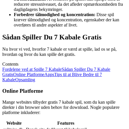
reducere stressniveauet, da det afleder opmærksomheden fra
dagligdagens bekymringer.
Forbedrer tålmodighed og koncentration:
Disse spil
kræver tålmodighed og koncentration, egenskaber der kan
overføres til andre aspekter af livet.
Sådan Spiller Du 7 Kabale Gratis
Nu hvor vi ved, hvorfor 7 kabale er værd at spille, lad os se på,
hvordan og hvor du kan spille det gratis.
Contents
Fordelene ved at Spille 7 Kabale
Sådan Spiller Du 7 Kabale
Gratis
Online Platforme
Apps
Tips til at Blive Bedre til 7
Kabale
Opsamling
Online Platforme
Mange websites tilbyder gratis 7 kabale spil, som du kan spille
direkte i din browser uden behov for download. Nogle populære
platforme inkluderer:
Website
Features