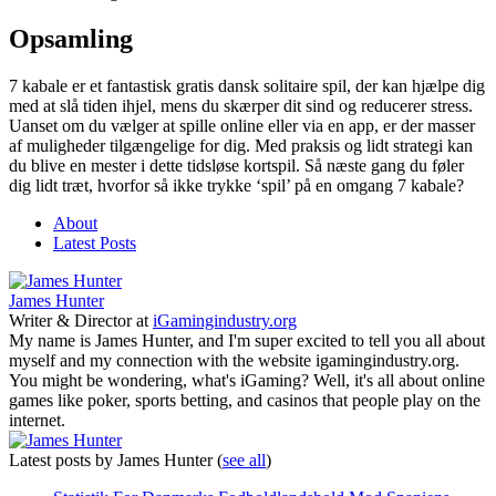
Opsamling
7 kabale er et fantastisk gratis dansk solitaire spil, der kan hjælpe dig
med at slå tiden ihjel, mens du skærper dit sind og reducerer stress.
Uanset om du vælger at spille online eller via en app, er der masser
af muligheder tilgængelige for dig. Med praksis og lidt strategi kan
du blive en mester i dette tidsløse kortspil. Så næste gang du føler
dig lidt træt, hvorfor så ikke trykke ‘spil’ på en omgang 7 kabale?
About
Latest Posts
James Hunter
Writer & Director
at
iGamingindustry.org
My name is James Hunter, and I'm super excited to tell you all about
myself and my connection with the website igamingindustry.org.
You might be wondering, what's iGaming? Well, it's all about online
games like poker, sports betting, and casinos that people play on the
internet.
Latest posts by James Hunter
(
see all
)